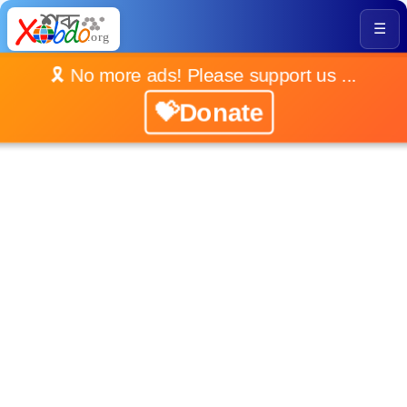
☰
🎗️ No more ads! Please support us ...
💝Donate