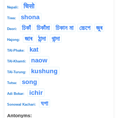
चिसो
Nepali:
shona
Tiwa:
চিকাঁ
চিকাঁমা
চিকান মা
চ্চেপে
জুৰ
Deori:
জাৰ
ঠান্দা
থান্দা
Hajong:
kat
TAI-Phake:
naow
TAI-Khamti:
kushung
TAI-Turung:
song
Tutsa:
ichir
Adi Bokar:
ঘগা
Sonowal Kachari:
Antonyms: