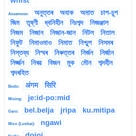
whist
অনুত্তৰ
অবাক
অমাত
চাপ-চুপ
Assamese:
জিম
তৃষ্ণী
ধ্বনিহীন
নিঃশব্দ
নিজঞ্জাল
নিজম
নিজান
নিজান-জান
নিটল
নিতাল
নিফুট
নিমাওমাও
নিমাত
নিশ্চুপ
নিসমৰ
নিস্তব্ধ
নিস্মৰ
নিৰুত্তৰ
নিৰ্জন
নিৰ্জান
নিৰ্জ্জন
নিৰৱ
বিজন
মুক
মৌন
শব্দহীন
শব্দৰহিত
अंगम
सिरि
Bodo:
je:id-po:mid
Mising:
bel.belja
jripa
ku.mitipa
Garo:
ngawi
Mizo (Lushai):
dojoi