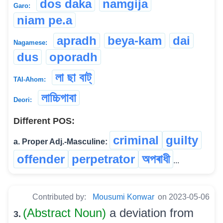
dos daka
namgija
Garo:
niam pe.a
apradh
beya-kam
dai
Nagamese:
dus
oporadh
লা ছা বাট্
TAI-Ahom:
লাচ্চিগাবা
Deori:
Different POS:
criminal
guilty
a. Proper Adj.-Masculine:
offender
perpetrator
অপৰাধী
...
Contributed by:
Mousumi Konwar
on 2023-05-06
(Abstract Noun)
a deviation from
3.