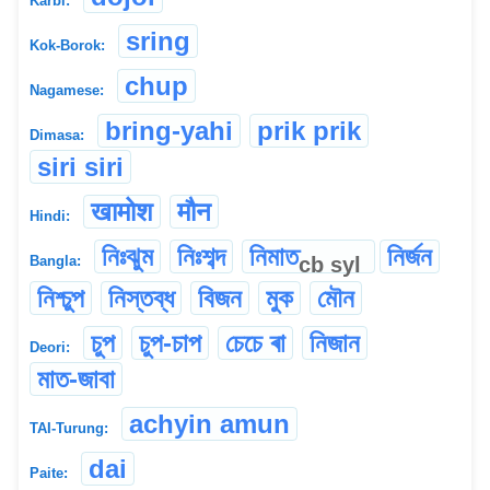
Karbi:
sring
Kok-Borok:
chup
Nagamese:
bring-yahi
prik prik
Dimasa:
siri siri
खामोश
मौन
Hindi:
নিঃঝুম
নিঃশব্দ
নিমাত
নির্জন
cb
syl
Bangla:
নিশ্চুপ
নিস্তব্ধ
বিজন
মুক
মৌন
চুপ
চুপ-চাপ
চেচে ৰা
নিজান
Deori:
মাত-জাবা
achyin amun
TAI-Turung:
dai
Paite: