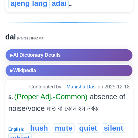
ajeng lang
adai
...
dai
(Paite)
[
IPA:
dai]
AI Dictionary Details
▶
Wikipedia
▶
Contributed by:
Manisha Das
on 2025-12-18
(Proper Adj.-Common)
absence of
5.
noise/voice মাত বা কোলাহল নথকা
hush
mute
quiet
silent
English: