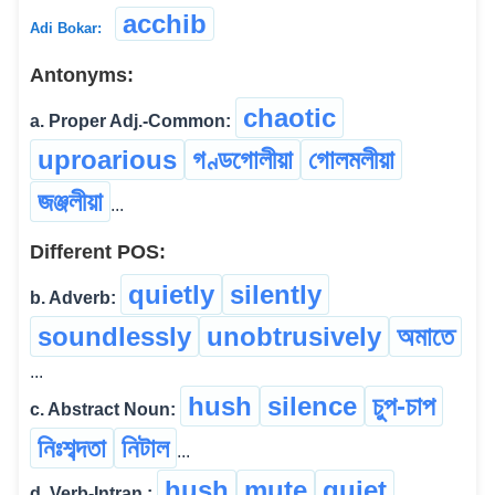
acchib
Adi Bokar:
Antonyms:
chaotic
a. Proper Adj.-Common:
uproarious
গণ্ডগোলীয়া
গোলমলীয়া
জঞ্জলীয়া
...
Different POS:
quietly
silently
b. Adverb:
soundlessly
unobtrusively
অমাতে
...
hush
silence
চুপ-চাপ
c. Abstract Noun:
নিঃশব্দতা
নিটাল
...
hush
mute
quiet
d. Verb-Intran.: