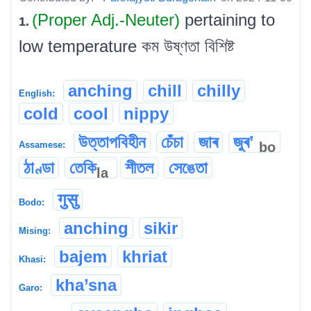
(Proper Adj.-Neuter)
pertaining to
1.
low temperature কম উষ্ণতা বিশিষ্ট
anching
chill
chilly
English:
cold
cool
nippy
উত্তাপবিহীন
চেঁচা
জাৰ
জুৰʼ
bo
Assamese:
ঠাণ্ডা
তেকি
শীতল
সেঙেতা
la
गुसु
Bodo:
anching
sikir
Mising:
bajem
khriat
Khasi:
kha’sna
Garo: