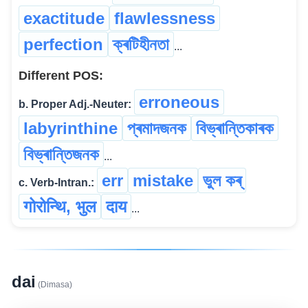
exactitude
flawlessness
perfection
ক্ৰটিহীনতা
...
Different POS:
erroneous
b. Proper Adj.-Neuter:
labyrinthine
প্ৰমাদজনক
বিভ্ৰান্তিকাৰক
বিভ্ৰান্তিজনক
...
err
mistake
ভুল কৰ্
c. Verb-Intran.:
गोरोन्थि, भुल
दाय
...
dai
(Dimasa)