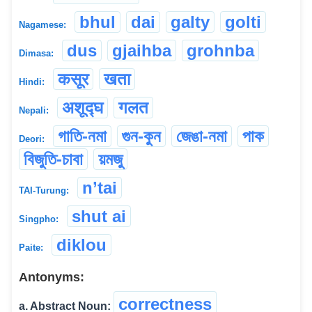
bhul
dai
galty
golti
Nagamese:
dus
gjaihba
grohnba
Dimasa:
कसूर
खता
Hindi:
अशूद्घ
गलत
Nepali:
গাতি-নমা
গুন-কুন
জেঙা-নমা
পাক
Deori:
বিজুতি-চাবা
য়মজু
n’tai
TAI-Turung:
shut ai
Singpho:
diklou
Paite:
Antonyms:
correctness
a. Abstract Noun: