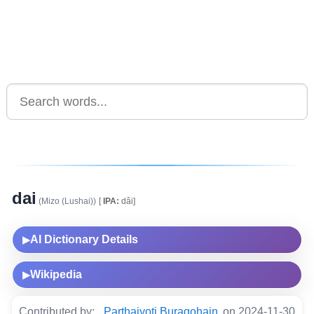
dai
(Mizo (Lushai))
[
IPA:
dâi]
AI Dictionary Details
▶
Wikipedia
▶
Contributed by:
Parthajyoti Buragohain
on 2024-11-30