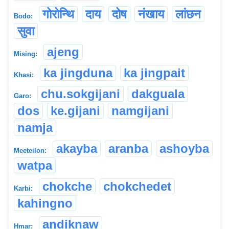
गोरोन्थि
दाय
दोष
नंखाय
लांछन
Bodo:
सुवा
ajeng
Mising:
ka jingduna
ka jingpait
Khasi:
chu.sokgijani
dakguala
Garo:
dos
ke.gijani
namgijani
namja
akayba
aranba
ashoyba
Meeteilon:
watpa
chokche
chokchedet
Karbi:
kahingno
andiknaw
Hmar: