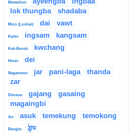
ayeengba
ingbaa
Meeteilon:
lok thungba
shadaba
dai
vawt
Mizo (Lushai):
ingsam
kangsam
Karbi:
kwchang
Kok-Borok:
dei
Hmar:
jar
pani-laga
thanda
Nagamese:
zar
gajang
gasaing
Dimasa:
magaingbi
asuk
temekung
temokong
Ao:
ঠান্ড
Bangla: