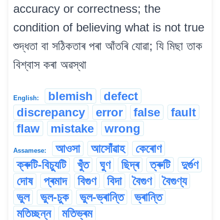
accuracy or correctness; the
condition of believing what is not true
শুদ্ধতা বা সঠিকতাৰ পৰা আঁতৰি যোৱা; যি মিছা তাক
বিশ্বাস কৰা অৱস্থা
blemish
defect
English:
discrepancy
error
false
fault
flaw
mistake
wrong
আওসা
আসোঁৱাহ
কেৰোণ
Assamese:
ক্ৰুটি-বিচ্যুটি
খুঁত
ঘুণ
ছিদ্ৰ
ত্ৰুটি
দুৰ্গুণ
দোষ
প্ৰমাদ
বিগুণ
বিদা
বৈগুণ
বৈগুণ্য
ভুল
ভুল-চুক
ভুল-ভ্ৰান্তি
ভ্ৰান্তি
মতিচ্ছন্ন
মতিভ্ৰম