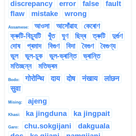
discrepancy
error
false
fault
flaw
mistake
wrong
আওসা
আসোঁৱাহ
কেৰোণ
Assamese:
ক্ৰুটি-বিচ্যুটি
খুঁত
ঘুণ
ছিদ্ৰ
ত্ৰুটি
দুৰ্গুণ
দোষ
প্ৰমাদ
বিগুণ
বিদা
বৈগুণ
বৈগুণ্য
ভুল
ভুল-চুক
ভুল-ভ্ৰান্তি
ভ্ৰান্তি
মতিচ্ছন্ন
মতিভ্ৰম
गोरोन्थि
दाय
दोष
नंखाय
लांछन
Bodo:
सुवा
ajeng
Mising:
ka jingduna
ka jingpait
Khasi:
chu.sokgijani
dakguala
Garo:
dos
ke.gijani
namgijani