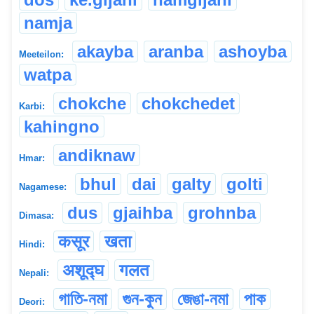
namja
akayba
aranba
ashoyba
Meeteilon:
watpa
chokche
chokchedet
Karbi:
kahingno
andiknaw
Hmar:
bhul
dai
galty
golti
Nagamese:
dus
gjaihba
grohnba
Dimasa:
कसूर
खता
Hindi:
अशूद्घ
गलत
Nepali:
গাতি-নমা
গুন-কুন
জেঙা-নমা
পাক
Deori: