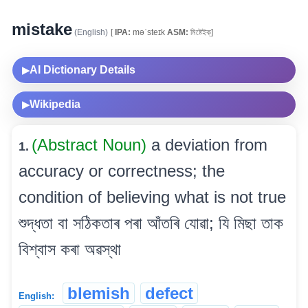
mistake
(English)
[
IPA:
məˈsteɪk
ASM:
মিষ্টেইক্]
AI Dictionary Details
▶
Wikipedia
▶
(Abstract Noun)
a deviation from
1.
accuracy or correctness; the
condition of believing what is not true
শুদ্ধতা বা সঠিকতাৰ পৰা আঁতৰি যোৱা; যি মিছা তাক
বিশ্বাস কৰা অৱস্থা
blemish
defect
English: