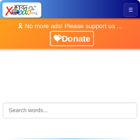
☰
🎗️ No more ads! Please support us ...
💝Donate