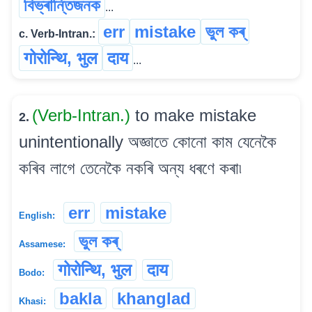
বিভ্ৰান্তিজনক
...
err
mistake
ভুল কৰ্
c. Verb-Intran.:
गोरोन्थि, भुल
दाय
...
(Verb-Intran.)
to make mistake
2.
unintentionally অজ্ঞাতে কোনো কাম যেনেকৈ
কৰিব লাগে তেনেকৈ নকৰি অন্য ধৰণে কৰা৷
err
mistake
English:
ভুল কৰ্
Assamese:
गोरोन्थि, भुल
दाय
Bodo:
bakla
khanglad
Khasi: