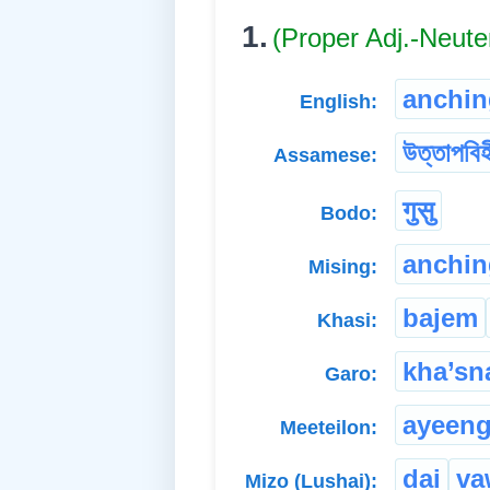
1.
(Proper Adj.-Neute
anchin
English:
উত্তাপবিহ
Assamese:
गुसु
Bodo:
anchin
Mising:
bajem
Khasi:
kha’sn
Garo:
ayeen
Meeteilon:
dai
va
Mizo (Lushai):