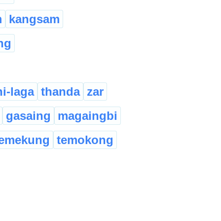
m
kangsam
ng
i-laga
thanda
zar
gasaing
magaingbi
temekung
temokong