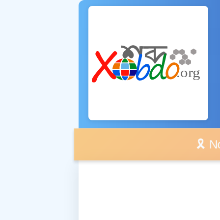
🎗️ No