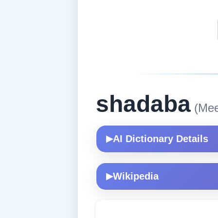
shadaba
(Mee
AI Dictionary Details
▶
Wikipedia
▶