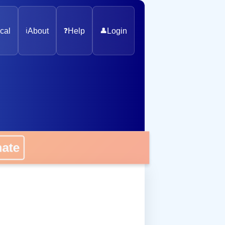
cal
ℹ️
About
❓
Help
👤
Login
onate