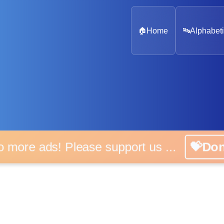
🏠
Home
🔤
Alphabeti
 more ads! Please support us ...
💝D