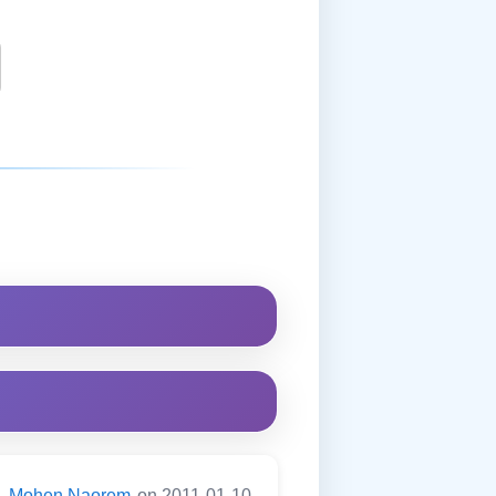
:
Mohen Naorem
on 2011-01-10