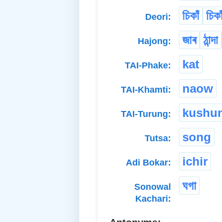
চিকাঁ
চিকা
Deori:
জাৰ
ঠান্দা
Hajong:
kat
TAI-Phake:
naow
TAI-Khamti:
kushu
TAI-Turung:
song
Tutsa:
ichir
Adi Bokar:
ঘগা
Sonowal
Kachari: