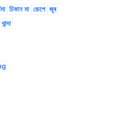
ঁমা
চিকান মা
চ্চেপে
জুৰ
থান্দা
ng