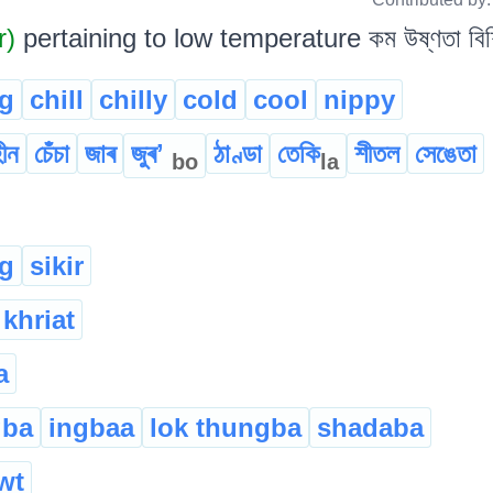
r)
pertaining to low temperature কম উষ্ণতা বিশি
g
chill
chilly
cold
cool
nippy
ীন
চেঁচা
জাৰ
জুৰʼ
ঠাণ্ডা
তেকি
শীতল
সেঙেতা
bo
la
g
sikir
khriat
a
gba
ingbaa
lok thungba
shadaba
wt