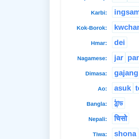
ingsa
Karbi:
kwcha
Kok-Borok:
dei
Hmar:
jar
pan
Nagamese:
gajang
Dimasa:
asuk
Ao:
ঠান্ড
Bangla:
चिसो
Nepali:
shona
Tiwa: