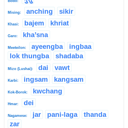
Bodo:
anching
sikir
Mising:
bajem
khriat
Khasi:
kha’sna
Garo:
ayeengba
ingbaa
Meeteilon:
lok thungba
shadaba
dai
vawt
Mizo (Lushai):
ingsam
kangsam
Karbi:
kwchang
Kok-Borok:
dei
Hmar:
jar
pani-laga
thanda
Nagamese:
zar