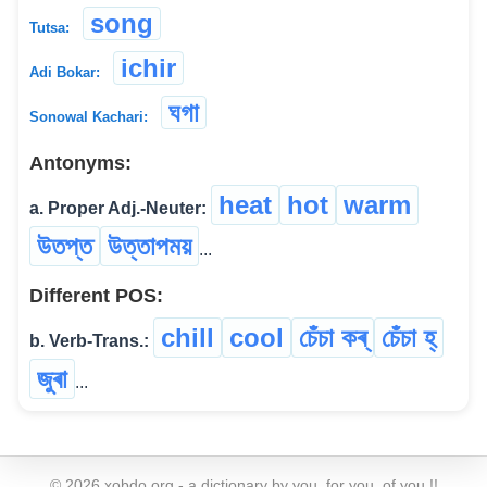
song
Tutsa:
ichir
Adi Bokar:
ঘগা
Sonowal Kachari:
Antonyms:
heat
hot
warm
a. Proper Adj.-Neuter:
উতপ্ত
উত্তাপময়
...
Different POS:
chill
cool
চেঁচা কৰ্
চেঁচা হ্
b. Verb-Trans.:
জুৰা
...
©
2026
xobdo.org - a dictionary by you, for you, of you !!