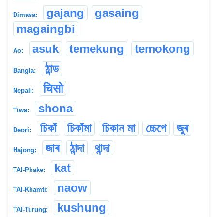
gajang
gasaing
Dimasa:
magaingbi
asuk
temekung
temokong
Ao:
ঠান্ড
Bangla:
चिसो
Nepali:
shona
Tiwa:
চিকাঁ
চিকাঁমা
চিকান মা
চ্চেপে
জুৰ
Deori:
জাৰ
ঠান্দা
থান্দা
Hajong:
kat
TAI-Phake:
naow
TAI-Khamti:
kushung
TAI-Turung: