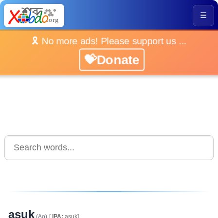
☰
🎗️ No more ads! Please support us ...
💝Donate
asuk
(Ao)
[
IPA:
asuk]