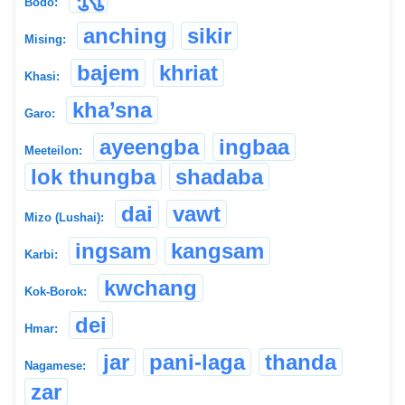
Bodo:
anching
sikir
Mising:
bajem
khriat
Khasi:
kha’sna
Garo:
ayeengba
ingbaa
Meeteilon:
lok thungba
shadaba
dai
vawt
Mizo (Lushai):
ingsam
kangsam
Karbi:
kwchang
Kok-Borok:
dei
Hmar:
jar
pani-laga
thanda
Nagamese:
zar