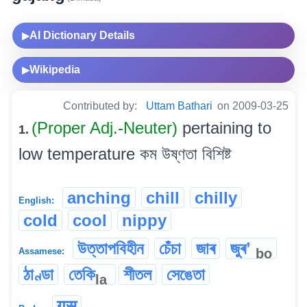
AI Dictionary Details
▶
Wikipedia
▶
Contributed by:
Uttam Bathari
on 2009-03-25
(Proper Adj.-Neuter)
pertaining to
1.
low temperature কম উষ্ণতা বিশিষ্ট
anching
chill
chilly
English:
cold
cool
nippy
উত্তাপবিহীন
চেঁচা
জাৰ
জুৰʼ
bo
Assamese:
ঠাণ্ডা
তেকি
শীতল
সেঙেতা
la
गुसु