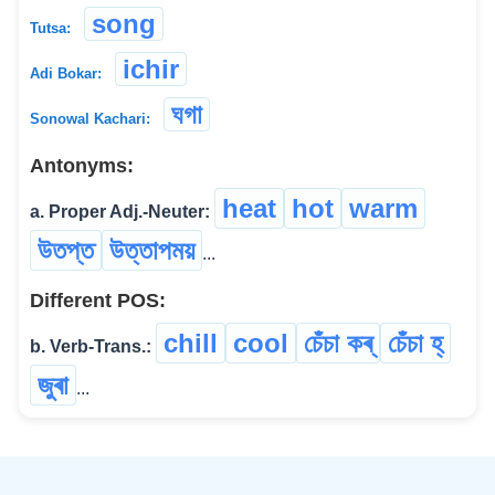
song
Tutsa:
ichir
Adi Bokar:
ঘগা
Sonowal Kachari:
Antonyms:
heat
hot
warm
a. Proper Adj.-Neuter:
উতপ্ত
উত্তাপময়
...
Different POS:
chill
cool
চেঁচা কৰ্
চেঁচা হ্
b. Verb-Trans.:
জুৰা
...
©
2026
xobdo.org - a dictionary by you, for you, of you !!