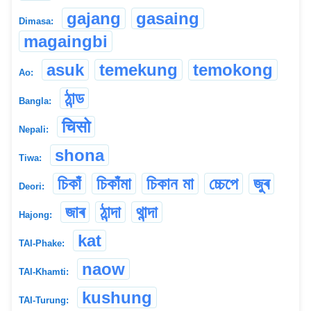
gajang
gasaing
Dimasa:
magaingbi
asuk
temekung
temokong
Ao:
ঠান্ড
Bangla:
चिसो
Nepali:
shona
Tiwa:
চিকাঁ
চিকাঁমা
চিকান মা
চ্চেপে
জুৰ
Deori:
জাৰ
ঠান্দা
থান্দা
Hajong:
kat
TAI-Phake:
naow
TAI-Khamti:
kushung
TAI-Turung: