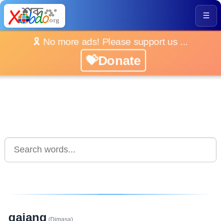
☰
🎗️ No more ads! Please support us ...
💝Donate
gajang
(Dimasa)