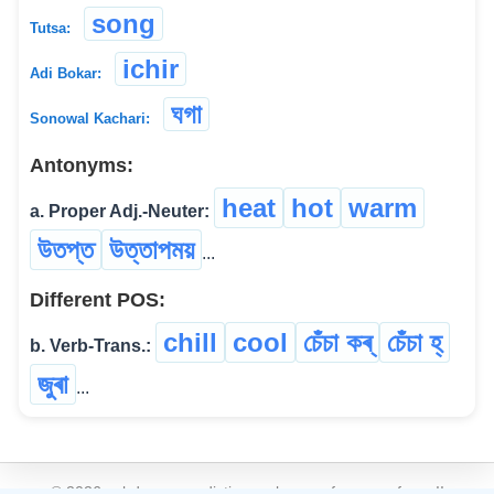
song
Tutsa:
ichir
Adi Bokar:
ঘগা
Sonowal Kachari:
Antonyms:
heat
hot
warm
a. Proper Adj.-Neuter:
উতপ্ত
উত্তাপময়
...
Different POS:
chill
cool
চেঁচা কৰ্
চেঁচা হ্
b. Verb-Trans.:
জুৰা
...
©
2026
xobdo.org - a dictionary by you, for you, of you !!