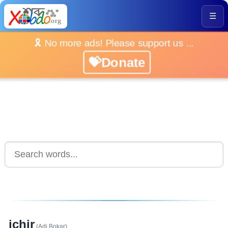
☰
🎗️ No more ads! Please support us ...
💝Donate
ichir
(Adi Bokar)