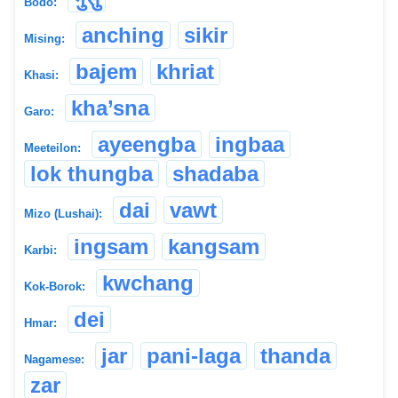
Bodo:
anching
sikir
Mising:
bajem
khriat
Khasi:
kha’sna
Garo:
ayeengba
ingbaa
Meeteilon:
lok thungba
shadaba
dai
vawt
Mizo (Lushai):
ingsam
kangsam
Karbi:
kwchang
Kok-Borok:
dei
Hmar:
jar
pani-laga
thanda
Nagamese:
zar