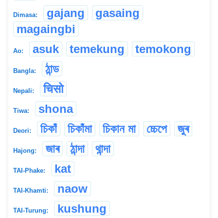
gajang
gasaing
Dimasa:
magaingbi
asuk
temekung
temokong
Ao:
ঠান্ড
Bangla:
चिसो
Nepali:
shona
Tiwa:
চিকাঁ
চিকাঁমা
চিকান মা
চ্চেপে
জুৰ
Deori:
জাৰ
ঠান্দা
থান্দা
Hajong:
kat
TAI-Phake:
naow
TAI-Khamti:
kushung
TAI-Turung: