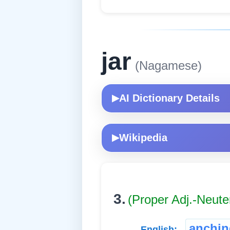
jar
(Nagamese)
AI Dictionary Details
▶
Wikipedia
▶
3.
(Proper Adj.-Neute
anchin
English: