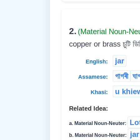
2.
(Material Noun-Ne
copper or brass চুটি ডিঙ
jar
English:
গাগৰী
ঘা
Assamese:
u khie
Khasi:
Related Idea:
Lo
a. Material Noun-Neuter:
jar
b. Material Noun-Neuter: