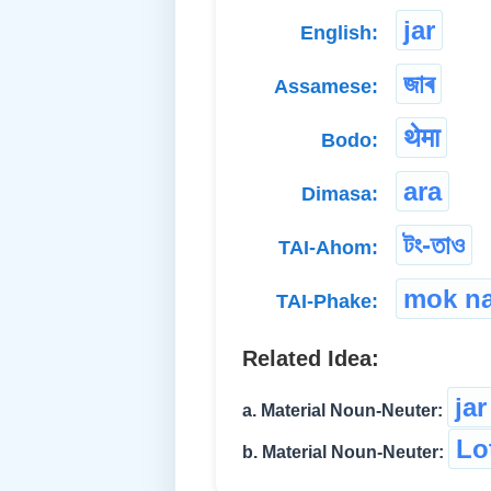
jar
English:
জাৰ
Assamese:
थेमा
Bodo:
ara
Dimasa:
টং-তাও
TAI-Ahom:
mok n
TAI-Phake:
Related Idea:
jar
a. Material Noun-Neuter:
Lo
b. Material Noun-Neuter: