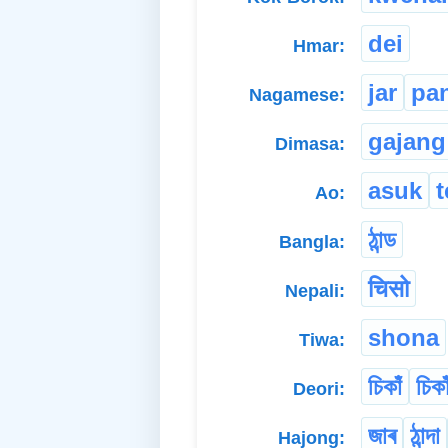
dei
Hmar:
jar
pan
Nagamese:
gajang
Dimasa:
asuk
Ao:
ঠান্ড
Bangla:
चिसो
Nepali:
shona
Tiwa:
চিকাঁ
চিকা
Deori:
জাৰ
ঠান্দা
Hajong: