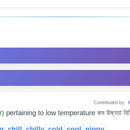
Contributed by:
r)
pertaining to low temperature কম উষ্ণতা বিশি
g
chill
chilly
cold
cool
nippy