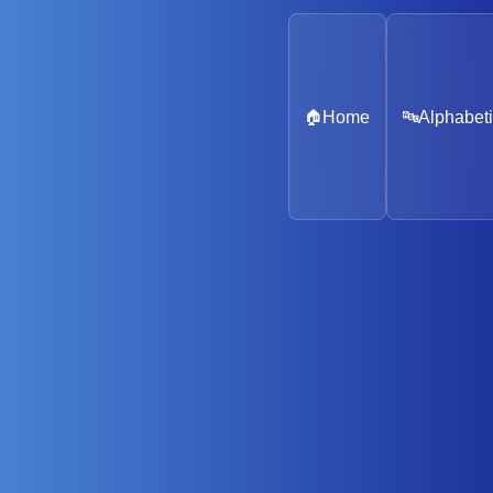
🏠
Home
🔤
Alphabeti