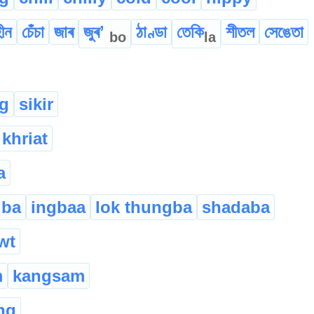
ীন
চেঁচা
জাৰ
জুৰʼ
ঠাণ্ডা
তেকি
শীতল
সেঙেতা
bo
la
g
sikir
khriat
a
gba
ingbaa
lok thungba
shadaba
wt
m
kangsam
ng