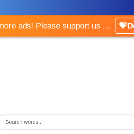
o more ads! Please support us ...
💝Do