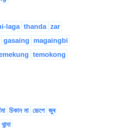
i-laga
thanda
zar
gasaing
magaingbi
temekung
temokong
ঁমা
চিকান মা
চ্চেপে
জুৰ
থান্দা