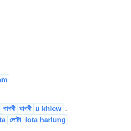
am
গাগৰী
ঘাগৰী
u khiew
...
ta
লোটা
lota harlung
...