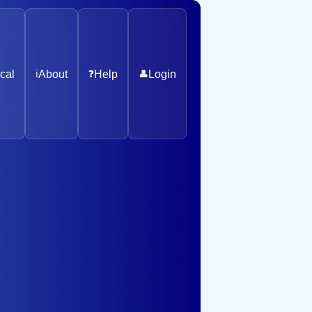
cal
ℹ️
About
❓
Help
👤
Login