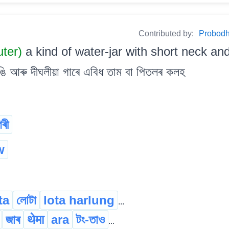
Contributed by:
Probodh 
uter)
a kind of water-jar with short neck a
ি আৰু দীঘলীয়া গাৰে এবিধ তাম বা পিতলৰ কলহ
গৰী
w
ta
লোটা
lota harlung
...
জাৰ
थेमा
ara
টং-তাও
...