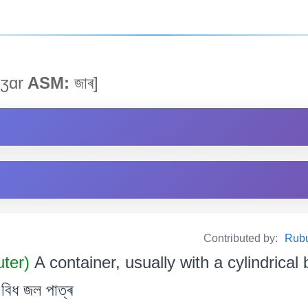
ʒɑr
ASM:
জাৰ]
Contributed by:
Rubul
uter)
A container, usually with a cylindrica
বিধ জল পাত্ৰ