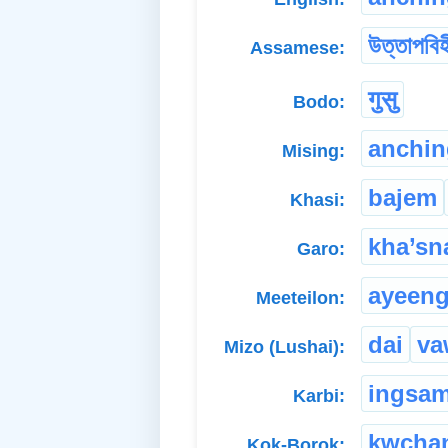
উত্তাপবিহ
Assamese:
गुसु
Bodo:
anchin
Mising:
bajem
Khasi:
kha’sn
Garo:
ayeen
Meeteilon:
dai
va
Mizo (Lushai):
ingsa
Karbi:
kwcha
Kok-Borok: