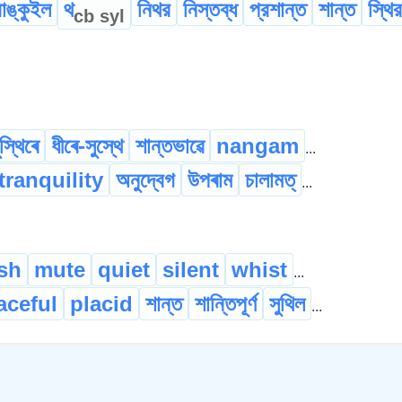
রাঙ্কুইল
থ
নিথর
নিস্তব্ধ
প্রশান্ত
শান্ত
স্থির
cb
syl
স্থিৰে
ধীৰে-সুস্থে
শান্তভাৱে
nangam
...
tranquility
অনুদ্বেগ
উপৰাম
চালামত্
...
sh
mute
quiet
silent
whist
...
aceful
placid
শান্ত
শান্তিপূৰ্ণ
সুথিল
...