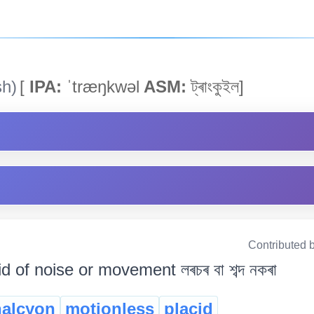
sh)
[
IPA:
ˈtræŋkwəl
ASM:
ট্ৰাংকুইল]
Contributed 
d of noise or movement লৰচৰ বা শব্দ নকৰা
halcyon
motionless
placid