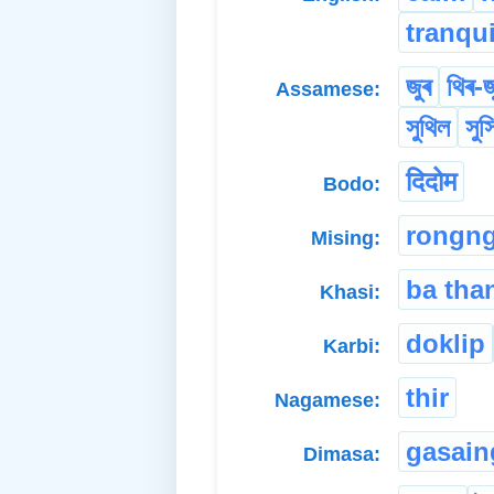
tranqui
জুৰ
থিৰ-জ
Assamese:
সুথিল
সুস
दिदोम
Bodo:
rongn
Mising:
ba tha
Khasi:
doklip
Karbi:
thir
Nagamese:
gasain
Dimasa: