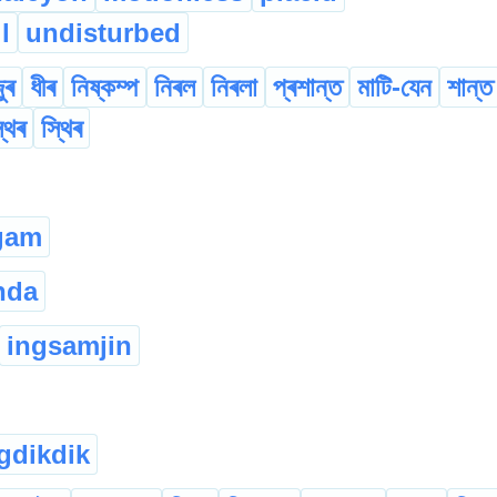
l
undisturbed
ুৰ
ধীৰ
নিষ্কম্প
নিৰল
নিৰলা
প্ৰশান্ত
মাটি-যেন
শান্ত
্থিৰ
স্থিৰ
gam
nda
ingsamjin
gdikdik