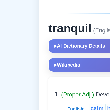
tranquil
(Engli
AI Dictionary Details
▶
Wikipedia
▶
1.
(Proper Adj.)
Devoi
calm
English: