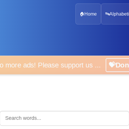
🏠
Home
🔤
Alphabeti
 more ads! Please support us ...
💝D