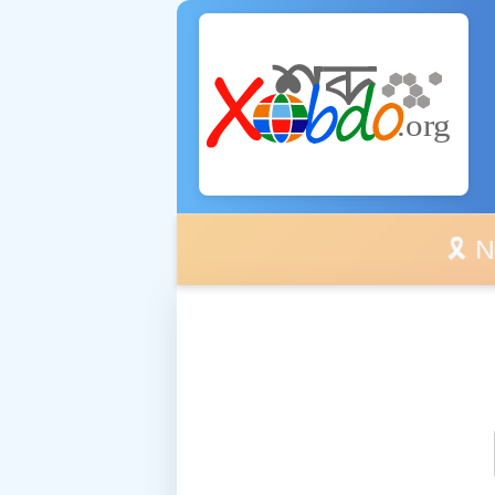
🎗️ No