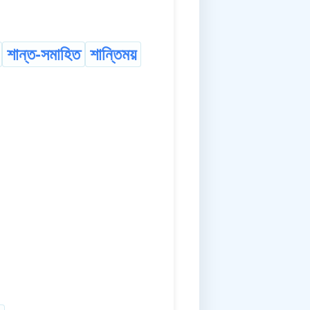
শান্ত-সমাহিত
শান্তিময়