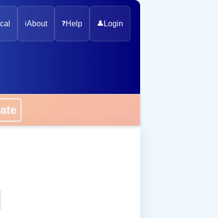
cal
ℹ️
About
❓
Help
👤
Login
onate