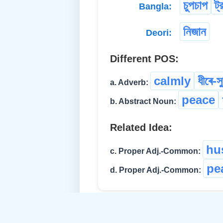
চুপচাপ
ট্
Bangla:
নিজান
Deori:
Different POS:
calmly
ধীৰে-সু
a. Adverb:
peace
b. Abstract Noun:
Related Idea:
hu
c. Proper Adj.-Common:
pe
d. Proper Adj.-Common: