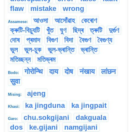
flaw
mistake
wrong
আওসা
আসোঁৱাহ
কেৰোণ
Assamese:
ক্ৰুটি-বিচ্যুটি
খুঁত
ঘুণ
ছিদ্ৰ
ত্ৰুটি
দুৰ্গুণ
দোষ
প্ৰমাদ
বিগুণ
বিদা
বৈগুণ
বৈগুণ্য
ভুল
ভুল-চুক
ভুল-ভ্ৰান্তি
ভ্ৰান্তি
মতিচ্ছন্ন
মতিভ্ৰম
गोरोन्थि
दाय
दोष
नंखाय
लांछन
Bodo:
सुवा
ajeng
Mising:
ka jingduna
ka jingpait
Khasi:
chu.sokgijani
dakguala
Garo:
dos
ke.gijani
namgijani