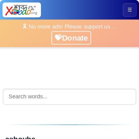
☰
🎗️ No more ads! Please support us ...
💝Donate