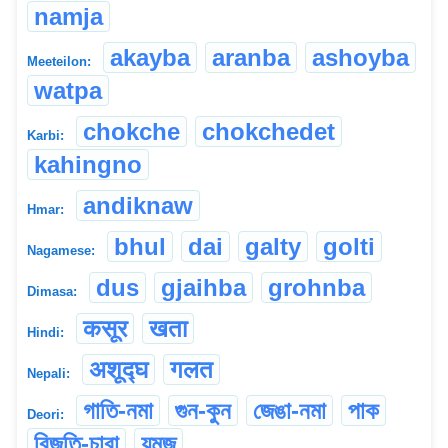
namja
akayba
aranba
ashoyba
Meeteilon:
watpa
chokche
chokchedet
Karbi:
kahingno
andiknaw
Hmar:
bhul
dai
galty
golti
Nagamese:
dus
gjaihba
grohnba
Dimasa:
कसूर
खता
Hindi:
अशूद्घ
गलत
Nepali:
গাতি-নমা
গুন-কুন
জেঙা-নমা
পাক
Deori:
বিজুতি-চাবা
য়মজু