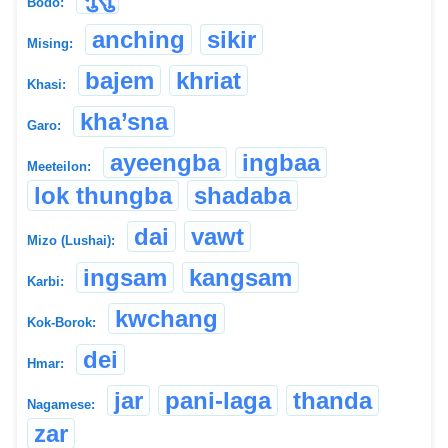
Bodo:
anching
sikir
Mising:
bajem
khriat
Khasi:
kha’sna
Garo:
ayeengba
ingbaa
Meeteilon:
lok thungba
shadaba
dai
vawt
Mizo (Lushai):
ingsam
kangsam
Karbi:
kwchang
Kok-Borok:
dei
Hmar:
jar
pani-laga
thanda
Nagamese:
zar