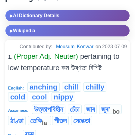
AI Dictionary Details
▶
Wikipedia
▶
Contributed by:
Mousumi Konwar
on 2023-07-09
(Proper Adj.-Neuter)
pertaining to
1.
low temperature কম উষ্ণতা বিশিষ্ট
anching
chill
chilly
English:
cold
cool
nippy
উত্তাপবিহীন
চেঁচা
জাৰ
জুৰʼ
bo
Assamese:
ঠাণ্ডা
তেকি
শীতল
সেঙেতা
la
गुसु