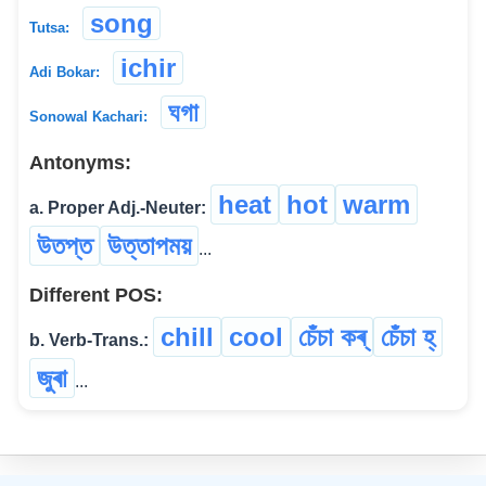
song
Tutsa:
ichir
Adi Bokar:
ঘগা
Sonowal Kachari:
Antonyms:
heat
hot
warm
a. Proper Adj.-Neuter:
উতপ্ত
উত্তাপময়
...
Different POS:
chill
cool
চেঁচা কৰ্
চেঁচা হ্
b. Verb-Trans.:
জুৰা
...
©
2026
xobdo.org - a dictionary by you, for you, of you !!