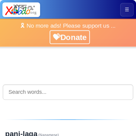
☰
🎗️ No more ads! Please support us ...
💝Donate
pani-laga
(Nagamese)