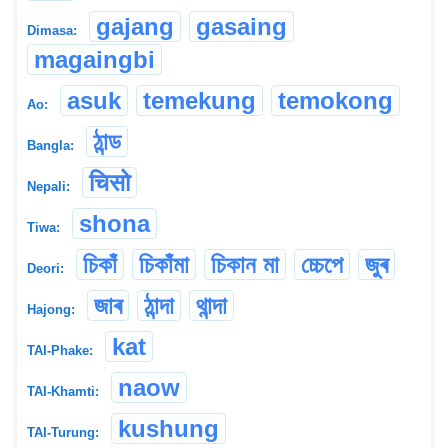
gajang
gasaing
Dimasa:
magaingbi
asuk
temekung
temokong
Ao:
ঠান্ড
Bangla:
चिसो
Nepali:
shona
Tiwa:
চিকাঁ
চিকাঁমা
চিকান মা
চ্চেপে
জুৰ
Deori:
জাৰ
ঠান্দা
থান্দা
Hajong:
kat
TAI-Phake:
naow
TAI-Khamti:
kushung
TAI-Turung: