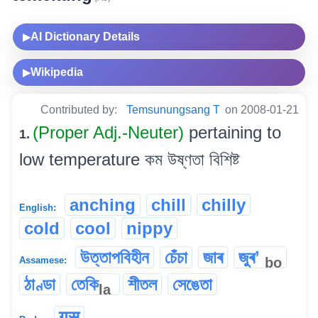
AI Dictionary Details
▶
Wikipedia
▶
Contributed by:
Temsunungsang T
on 2008-01-21
(Proper Adj.-Neuter)
pertaining to
1.
low temperature কম উষ্ণতা বিশিষ্ট
anching
chill
chilly
English:
cold
cool
nippy
উত্তাপবিহীন
চেঁচা
জাৰ
জুৰʼ
bo
Assamese:
ঠাণ্ডা
তেকি
শীতল
সেঙেতা
la
गुसु