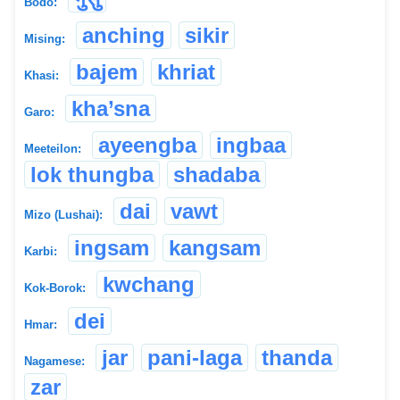
Bodo:
anching
sikir
Mising:
bajem
khriat
Khasi:
kha’sna
Garo:
ayeengba
ingbaa
Meeteilon:
lok thungba
shadaba
dai
vawt
Mizo (Lushai):
ingsam
kangsam
Karbi:
kwchang
Kok-Borok:
dei
Hmar:
jar
pani-laga
thanda
Nagamese:
zar