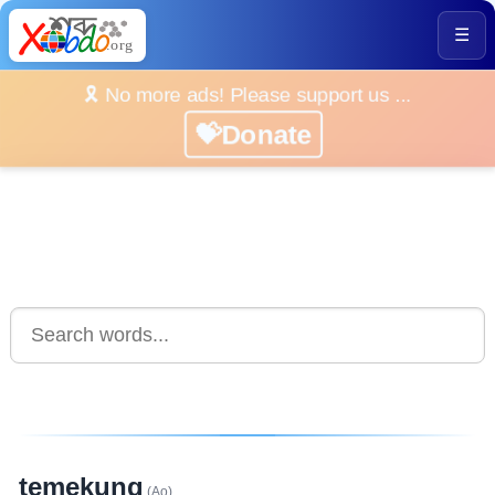
☰
🎗️ No more ads! Please support us ...
💝Donate
temekung
(Ao)