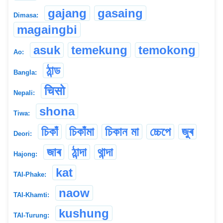
gajang
gasaing
Dimasa:
magaingbi
asuk
temekung
temokong
Ao:
ঠান্ড
Bangla:
चिसो
Nepali:
shona
Tiwa:
চিকাঁ
চিকাঁমা
চিকান মা
চ্চেপে
জুৰ
Deori:
জাৰ
ঠান্দা
থান্দা
Hajong:
kat
TAI-Phake:
naow
TAI-Khamti:
kushung
TAI-Turung: