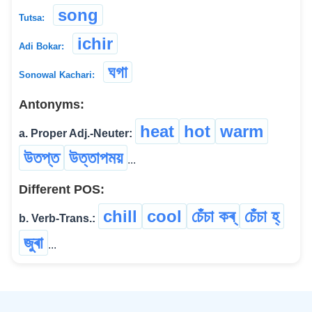
song
Tutsa:
ichir
Adi Bokar:
ঘগা
Sonowal Kachari:
Antonyms:
heat
hot
warm
a. Proper Adj.-Neuter:
উতপ্ত
উত্তাপময়
...
Different POS:
chill
cool
চেঁচা কৰ্
চেঁচা হ্
b. Verb-Trans.:
জুৰা
...
©
2026
xobdo.org - a dictionary by you, for you, of you !!