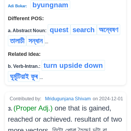
byungnam
Adi Bokar:
Different POS:
quest
search
অন্বেষণ
a. Abstract Noun:
তালাচী
সন্ধান
...
Related Idea:
turn upside down
b. Verb-Intran.:
ঘূৰ্মূটিয়াই ফূৰ
...
Contributed by:
Mridugunjana Shivam
on 2024-12-01
(Proper Adj.)
one that is gained,
3.
reached or achieved. resultant of two
more vectors. যিটো পোৱা হৈছে| দুটা বা