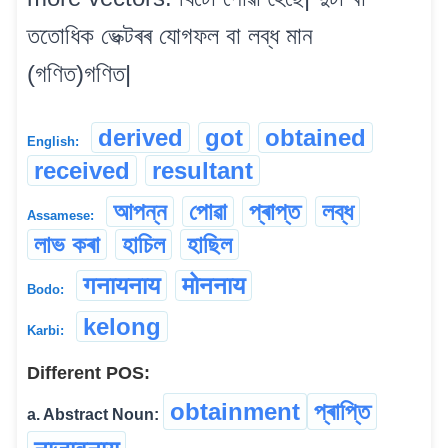
ততোধিক ভেক্টৰৰ যোগফল বা লব্ধ মান
(গণিত)গণিত|
derived
got
obtained
English:
received
resultant
আপন্ন
পোৱা
প্ৰাপ্ত
লব্ধ
Assamese:
লাভ কৰা
হাচিল
হাছিল
गनायनाय
मोननाय
Bodo:
kelong
Karbi:
Different POS:
obtainment
প্ৰাপ্তি
a. Abstract Noun: