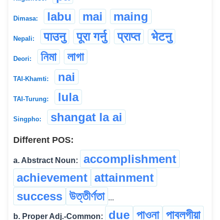
labu
mai
maing
Dimasa:
पाउनु
पूरा गर्नु
प्राप्त
भेटनु
Nepali:
নিমা
লাগা
Deori:
nai
TAI-Khamti:
lula
TAI-Turung:
shangat la ai
Singpho:
Different POS:
accomplishment
a. Abstract Noun:
achievement
attainment
success
উত্তীৰ্ণতা
...
due
পাওনা
পাবলগীয়া
b. Proper Adj.-Common: