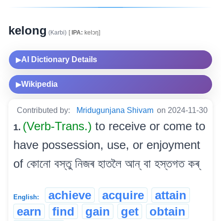
kelong
(Karbi)
[
IPA:
kelɔŋ]
AI Dictionary Details
▶
Wikipedia
▶
Contributed by:
Mridugunjana Shivam
on 2024-11-30
(Verb-Trans.)
to receive or come to
1.
have possession, use, or enjoyment
of কোনো বস্তু নিজৰ হাতলৈ আন্ বা হস্তগত কৰ্
achieve
acquire
attain
English:
earn
find
gain
get
obtain