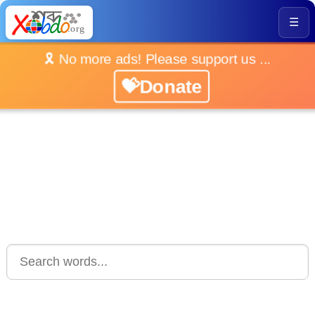
☰
🎗️ No more ads! Please support us ...
💝Donate