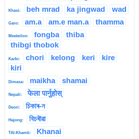
beh mrad
ka jingwad
wad
Khasi:
am.a
am.e man.a
thamma
Garo:
fongba
thiba
Meeteilon:
thibgi thobok
chori
kelong
keri
kire
Karbi:
kiri
maikha
shamai
Dimasa:
फेला पार्नुहोस्
Nepali:
চিকাৰ-ন
Deori:
বিচৰৗৱা
Hajong:
Khanai
TAI-Khamti: