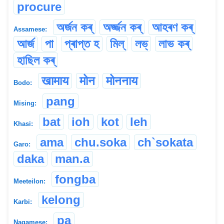
procure
অৰ্জন কৰ্
অৰ্জ্জন কৰ্
আহৰণ কৰ্
Assamese:
আৰ্জ
পা
প্ৰাপ্ত হ
মিল্
লভ্
লাভ কৰ্
হাছিল কৰ্
खामाय
मोन
मोननाय
Bodo:
pang
Mising:
bat
ioh
kot
leh
Khasi:
ama
chu.soka
ch`sokata
Garo:
daka
man.a
fongba
Meeteilon:
kelong
Karbi:
pa
Nagamese: