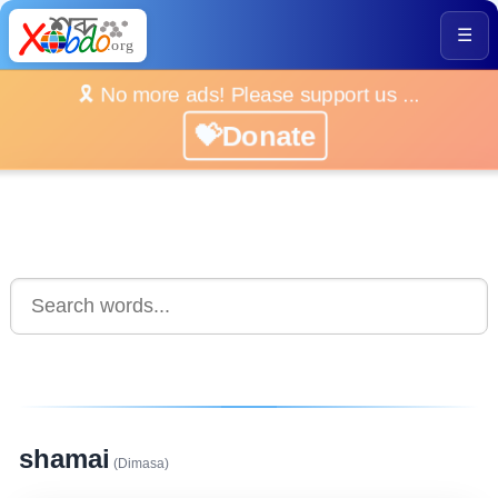
☰
🎗️ No more ads! Please support us ...
💝Donate
shamai
(Dimasa)