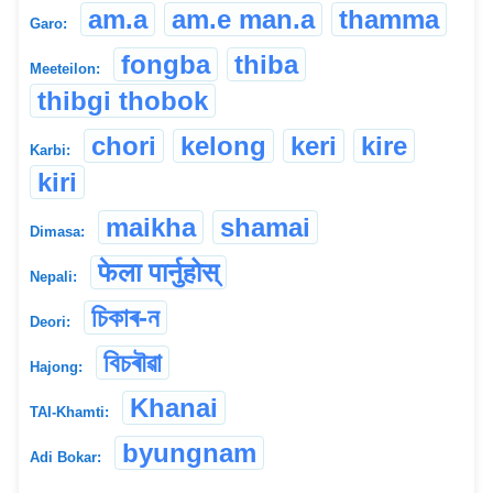
am.a
am.e man.a
thamma
Garo:
fongba
thiba
Meeteilon:
thibgi thobok
chori
kelong
keri
kire
Karbi:
kiri
maikha
shamai
Dimasa:
फेला पार्नुहोस्
Nepali:
চিকাৰ-ন
Deori:
বিচৰৗৱা
Hajong:
Khanai
TAI-Khamti:
byungnam
Adi Bokar: