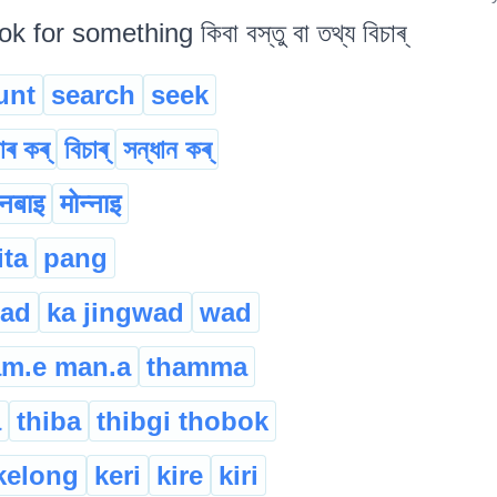
ok for something কিবা বস্তু বা তথ্য বিচাৰ্‌
unt
search
seek
াৰ কৰ্
বিচাৰ্
সন্ধান কৰ্
ोनबाइ
मोन्नाइ
ita
pang
rad
ka jingwad
wad
am.e man.a
thamma
a
thiba
thibgi thobok
kelong
keri
kire
kiri