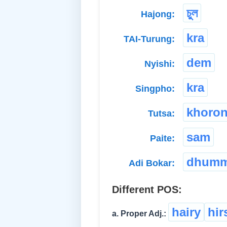
চুল
Hajong:
kra
TAI-Turung:
dem
Nyishi:
kra
Singpho:
khoro
Tutsa:
sam
Paite:
dhumm
Adi Bokar:
Different POS:
hairy
hir
a. Proper Adj.: