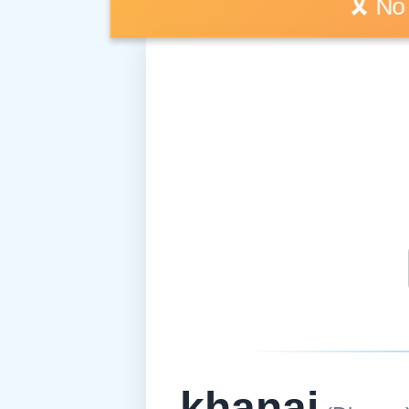
🎗️ 
khanai