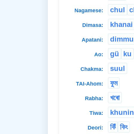
chul
c
Nagamese:
khanai
Dimasa:
dimmu
Apatani:
gü
ku
Ao:
suul
Chakma:
ফুম
TAI-Ahom:
খৰো
Rabha:
khuni
Tiwa:
কিঁ
কিং
Deori: