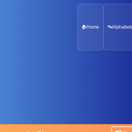
🏠
Home
🔤
Alphabeti