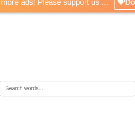
No more ads! Please support us ...
💝Don