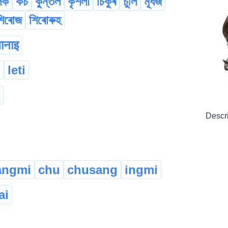
লক
কচ
কুন্তল
কৃশলা
চিকুৰ
চুলি
মূৰ্ধজ
শিৰোজ
শিৰোৰুহ
ानाइ
d
leti
Descr
angmi
chu
chusang
ingmi
ai