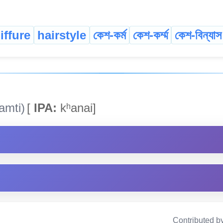
iffure
hairstyle
কেশ-কৰ্ম
কেশ-কৰ্ম্ম
কেশ-বিন্যাস
amti)
[
IPA:
kʰanai]
Contributed b