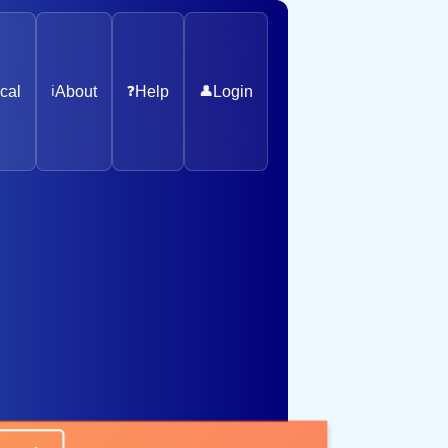
cal
ℹ️
About
❓
Help
👤
Login