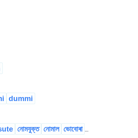
n
i
dummi
sute
নোমযুক্ত
নোমাল
ভোবোৰা
...