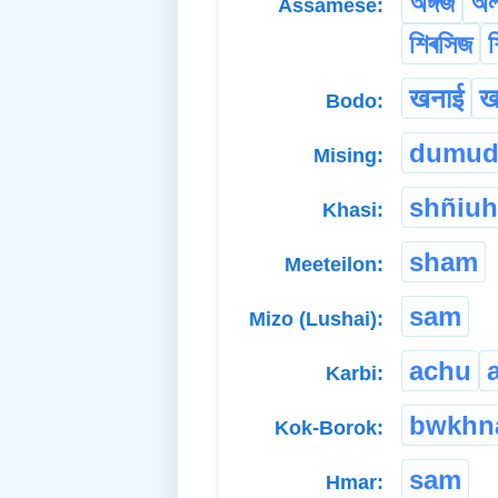
অঙ্গজ
অ
Assamese:
শিৰসিজ
खनाई
ख
Bodo:
dumu
Mising:
shñiuh
Khasi:
sham
Meeteilon:
sam
Mizo (Lushai):
achu
Karbi:
bwkhn
Kok-Borok:
sam
Hmar: