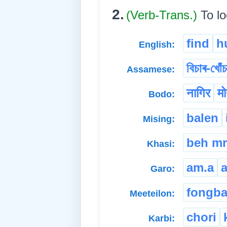
2.
(Verb-Trans.)
To lo
find
h
English:
বিচাৰ-খোঁচ
Assamese:
नागिर
म
Bodo:
balen
Mising:
beh m
Khasi:
am.a
Garo:
fongb
Meeteilon:
chori
Karbi: