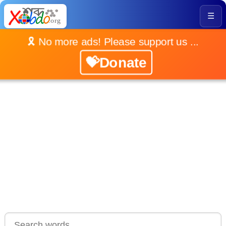
☰
🎗️ No more ads! Please support us ...
💝Donate