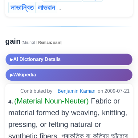
লাভান্বিত
লাভৱান
...
gain
(Mising)
[
Roman:
ga.in]
AI Dictionary Details
▶
Wikipedia
▶
Contributed by:
Benjamin Kaman
on 2009-07-21
(Material Noun-Neuter)
Fabric or
4.
material formed by weaving, knitting,
pressing, or felting natural or
synthetic fibers. প্ৰাকৃতিক বা কৃত্ৰিম আঁহেৰে