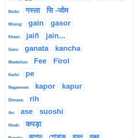
गस्ला
सि -जोम
Bodo:
gain
gasor
Mising:
jaiñ
jain...
Khasi:
ganata
kancha
Garo:
Fee
Firol
Meeteilon:
pe
Karbi:
kapor
kapur
Nagamese:
rih
Dimasa:
ase
suoshi
Ao:
कपड़ा
Hindi:
কাপড়
পোষাক
বসন
বস্ত্র
Bangla: