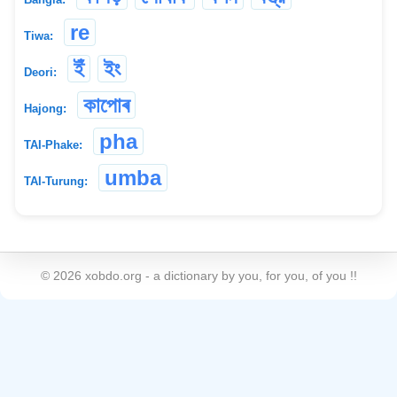
re
Tiwa:
ইঁ
ইং
Deori:
কাপোৰ
Hajong:
pha
TAI-Phake:
umba
TAI-Turung:
©
2026
xobdo.org - a dictionary by you, for you, of you !!