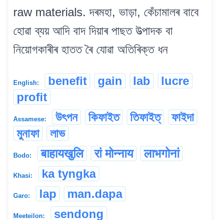
raw materials. দৰমহা, ভাড়া, কেঁচামালৰ বাবে
হোৱা ব্যয় আদি বাদ দিয়াৰ পাছত উত্পাদক বা
নিয়োগকাৰীৰ হাতত ৰৈ যোৱা অতিৰিক্ত ধন
benefit
gain
lab
lucre
English:
profit
উৎপন
কিফাইত
তিফাইত্‌
ফাইদা
Assamese:
মুনাফা
লাভ
बाहायखुलि
रां मोन्नाय
लाभगोनां
Bodo:
ka tyngka
Khasi:
lap
man.dapa
Garo:
sendong
Meeteilon: