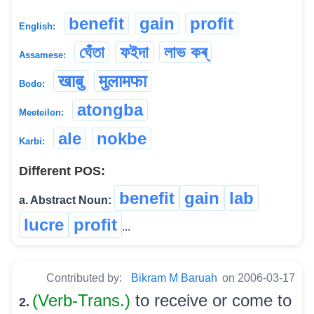
benefit
gain
profit
English:
ঘেঁতা
ফইদা
লাভ কৰ্
Assamese:
खाबु
मुलामफा
Bodo:
atongba
Meeteilon:
ale
nokbe
Karbi:
Different POS:
benefit
gain
lab
a. Abstract Noun:
lucre
profit
...
Contributed by:
Bikram M Baruah
on 2006-03-17
(Verb-Trans.)
to receive or come to
2.