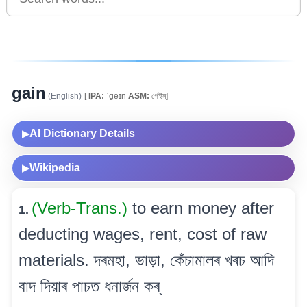
gain
(English)
[
IPA:
ˈgeɪn
ASM:
গেইন]
AI Dictionary Details
▶
Wikipedia
▶
(Verb-Trans.)
to earn money after
1.
deducting wages, rent, cost of raw
materials. দৰমহা, ভাড়া, কেঁচামালৰ খৰচ আদি
বাদ দিয়াৰ পাচত ধনাৰ্জন কৰ্