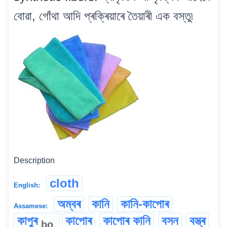
বোৱা, গোঁথা আদি প্ৰক্ৰিয়াৰে তৈয়াৰী এক বস্তু৷
Description
cloth
English:
অম্বৰ
কানি
কানি-কাপোৰ
Assamese:
কাপুৰ
কাপোৰ
কাপোৰ কানি
বসন
বস্ত্ৰ
bo