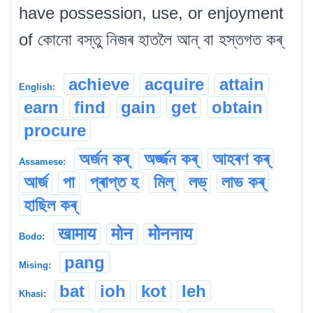
have possession, use, or enjoyment
of কোনো বস্তু নিজৰ হাতলৈ আন্ বা হস্তগত কৰ্
achieve
acquire
attain
English:
earn
find
gain
get
obtain
procure
অৰ্জন কৰ্
অৰ্জ্জন কৰ্
আহৰণ কৰ্
Assamese:
আৰ্জ
পা
প্ৰাপ্ত হ
মিল্
লভ্
লাভ কৰ্
হাছিল কৰ্
खामाय
मोन
मोननाय
Bodo:
pang
Mising:
bat
ioh
kot
leh
Khasi: