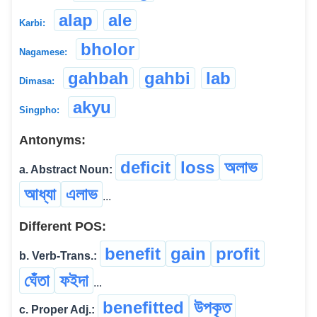
alap
ale
Karbi:
bholor
Nagamese:
gahbah
gahbi
lab
Dimasa:
akyu
Singpho:
Antonyms:
deficit
loss
অলাভ
a. Abstract Noun:
আধ্যা
এলাভ
...
Different POS:
benefit
gain
profit
b. Verb-Trans.:
ঘেঁতা
ফইদা
...
benefitted
উপকৃত
c. Proper Adj.: