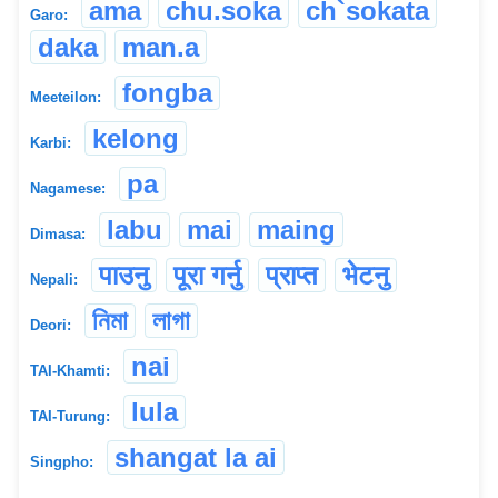
ama
chu.soka
ch`sokata
Garo:
daka
man.a
fongba
Meeteilon:
kelong
Karbi:
pa
Nagamese:
labu
mai
maing
Dimasa:
पाउनु
पूरा गर्नु
प्राप्त
भेटनु
Nepali:
নিমা
লাগা
Deori:
nai
TAI-Khamti:
lula
TAI-Turung:
shangat la ai
Singpho: