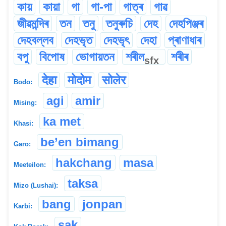
কায়
কায়া
গা
গা-পা
গাত্ৰ
গাৱ
জীৱমন্দিৰ
তন
তনু
তনুৰুচি
দেহ
দেহপিঞ্জৰ
দেহবল্লব
দেহভৃত
দেহভৃৎ
দেহা
প্ৰাণাধাৰ
বপু
বিপোষ
ভোগায়তন
শৰীল
শৰীৰ
sfx
देहा
मोदोम
सोलेर
Bodo:
agi
amir
Mising:
ka met
Khasi:
be’en bimang
Garo:
hakchang
masa
Meeteilon:
taksa
Mizo (Lushai):
bang
jonpan
Karbi:
sak