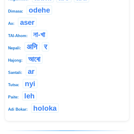
odehe
Dimasa:
aser
Ao:
না-খা
TAI-Ahom:
अनि
र
Nepali:
আৰো
Hajong:
ar
Santali:
nyi
Tutsa:
leh
Paite:
holoka
Adi Bokar: