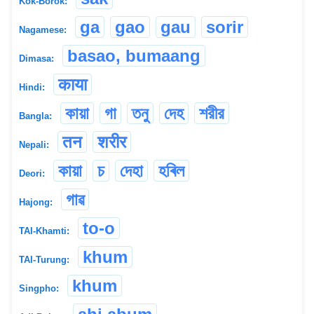
Kok-Borok:
ga
gao
gau
sorir
Nagamese:
basao, bumaang
Dimasa:
काया
Hindi:
কায়া
গা
তনু
দেহ
শরীর
Bangla:
तन
शरीर
Nepali:
কায়া
চ
দেহা
হৰিল
Deori:
গাৱ
Hajong:
to-o
TAI-Khamti:
khum
TAI-Turung:
khum
Singpho: