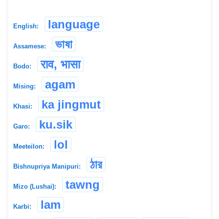
language
English:
ভাষা
Assamese:
राव, भासा
Bodo:
agam
Mising:
ka jingmut
Khasi:
ku.sik
Garo:
lol
Meeteilon:
ঠার
Bishnupriya Manipuri:
tawng
Mizo (Lushai):
lam
Karbi: