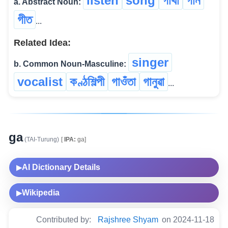
listen
song
গাথা
গান
a. Abstract Noun:
গীত
...
Related Idea:
singer
b. Common Noun-Masculine:
vocalist
কণ্ঠশিল্পী
গাওঁতা
গানুৱা
...
ga
(TAI-Turung)
[
IPA:
ga]
AI Dictionary Details
▶
Wikipedia
▶
Contributed by:
Rajshree Shyam
on 2024-11-18