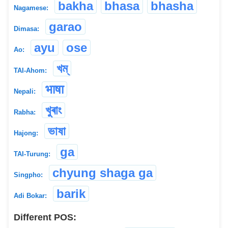
bakha
bhasa
bhasha
Nagamese:
garao
Dimasa:
ayu
ose
Ao:
খম্
TAI-Ahom:
भाषा
Nepali:
খুৰাং
Rabha:
ভাষা
Hajong:
ga
TAI-Turung:
chyung shaga ga
Singpho:
barik
Adi Bokar:
Different POS: