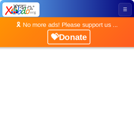
☰
🎗️ No more ads! Please support us ...
💝Donate