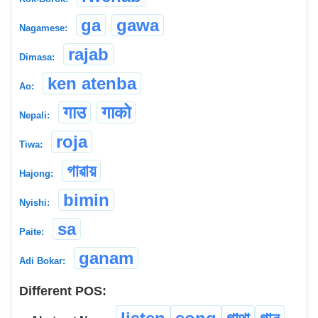
ga
gawa
Nagamese:
rajab
Dimasa:
ken atenba
Ao:
गाउ
गाको
Nepali:
roja
Tiwa:
গাৱায়
Hajong:
bimin
Nyishi:
sa
Paite:
ganam
Adi Bokar:
Different POS: