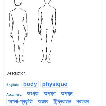
Description
body
physique
English:
অংগক
অপঘণ
অপঘন
Assamese:
অপৰা-প্ৰকৃতি
অৱয়ব
ইন্দ্ৰিয়াতন
কলেৱৰ