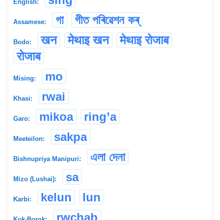
English:
গা
গীত পৰিৱেশন কৰ্
Assamese:
खन
मेथाइ खन
मेथाइ रोजाब
Bodo:
रोजाब
mo
Mising:
rwai
Khasi:
mikoa
ring’a
Garo:
sakpa
Meeteilon:
এলা দেনা
Bishnupriya Manipuri:
sa
Mizo (Lushai):
kelun
lun
Karbi:
rwchab
Kok-Borok: