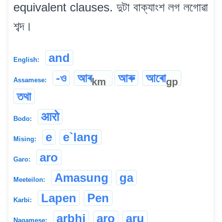
equivalent clauses. দুটা বাক্যাংশ লগ লগোৱা
শব্দ।
and
English:
-ও
আৰ
আৰু
আৰো
km
gp
Assamese:
তথা
आरो
Bodo:
e
e`lang
Mising:
aro
Garo:
Amasung
ga
Meeteilon:
Lapen
Pen
Karbi:
arbhi
aro
aru
Nagamese: