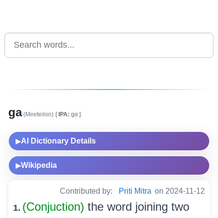
ga
(Meeteilon)
[
IPA:
gɑ:]
AI Dictionary Details
▶
Wikipedia
▶
Contributed by:
Priti Mitra
on 2024-11-12
(Conjuction)
the word joining two
1.