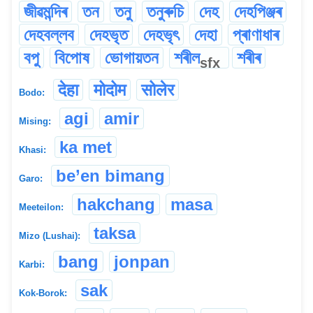
জীৱমন্দিৰ
তন
তনু
তনুৰুচি
দেহ
দেহপিঞ্জৰ
দেহবল্লব
দেহভৃত
দেহভৃৎ
দেহা
প্ৰাণাধাৰ
বপু
বিপোষ
ভোগায়তন
শৰীল
শৰীৰ
sfx
देहा
मोदोम
सोलेर
Bodo:
agi
amir
Mising:
ka met
Khasi:
be’en bimang
Garo:
hakchang
masa
Meeteilon:
taksa
Mizo (Lushai):
bang
jonpan
Karbi:
sak
Kok-Borok: