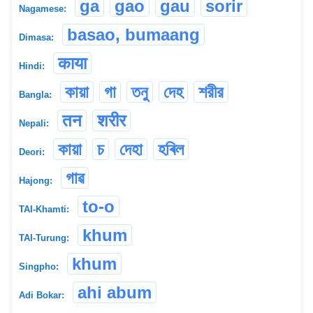
ga
gao
gau
sorir
Nagamese:
basao, bumaang
Dimasa:
काया
Hindi:
কায়া
গা
তনু
দেহ
শরীর
Bangla:
तन
शरीर
Nepali:
কায়া
চ
দেহা
হৰিল
Deori:
গাৱ
Hajong:
to-o
TAI-Khamti:
khum
TAI-Turung:
khum
Singpho:
ahi abum
Adi Bokar: