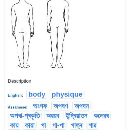
Description
body
physique
English:
অংগক
অপঘণ
অপঘন
Assamese:
অপৰা-প্ৰকৃতি
অৱয়ব
ইন্দ্ৰিয়াতন
কলেৱৰ
কায়
কায়া
গা
গা-পা
গাত্ৰ
গাৱ