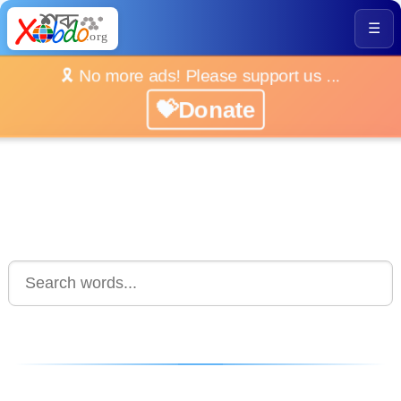
☰
🎗️ No more ads! Please support us ...
💝Donate