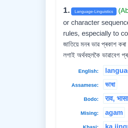
1.
(A
Language-Linguistics
or character sequence
rules, especially to c
জাতিয়ে মনৰ ভাৱ প্ৰকাশ কৰা 
লগাই অৰ্থবহুলকৈ ভাৱাবেগ প্ৰ
langua
English:
ভাষা
Assamese:
राव, भास
Bodo:
agam
Mising:
ka jin
Khasi: