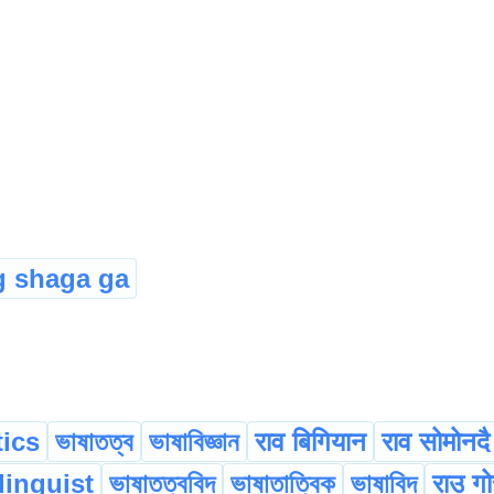
 shaga ga
tics
ভাষাতত্ব
ভাষাবিজ্ঞান
राव बिगियान
राव सोमोनदै
linguist
ভাষাতত্ববিদ
ভাষাতাত্বিক
ভাষাবিদ
राउ गोर