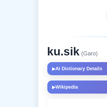
ku.sik
(Garo)
AI Dictionary Details
▶
Wikipedia
▶