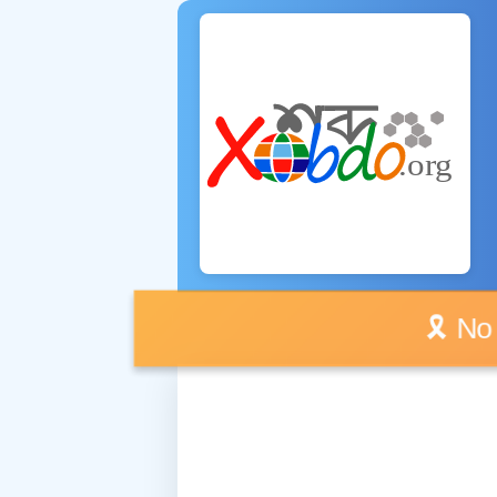
🎗️ No