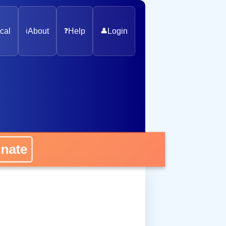
cal
ℹ️
About
❓
Help
👤
Login
onate