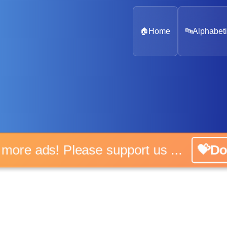
🏠
Home
🔤
Alphabeti
 more ads! Please support us ...
💝D