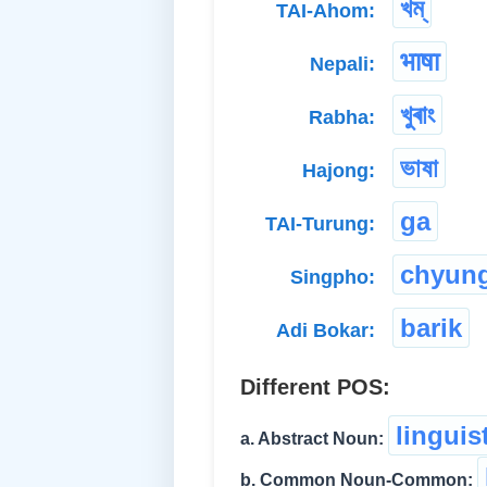
খম্
TAI-Ahom:
भाषा
Nepali:
খুৰাং
Rabha:
ভাষা
Hajong:
ga
TAI-Turung:
chyung
Singpho:
barik
Adi Bokar:
Different POS:
linguis
a. Abstract Noun:
b. Common Noun-Common: