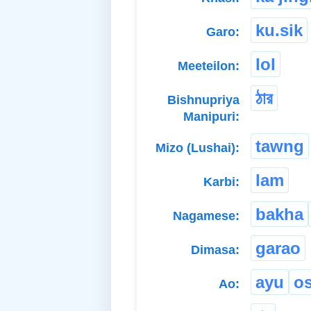
ku.sik
Garo:
lol
Meeteilon:
ঠার
Bishnupriya
Manipuri:
tawng
Mizo (Lushai):
lam
Karbi:
bakha
Nagamese:
garao
Dimasa:
ayu
o
Ao: