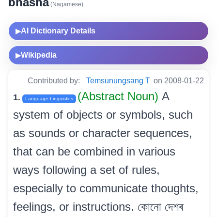
bhasha
(Nagamese)
AI Dictionary Details
▶
Wikipedia
▶
Contributed by:
Temsunungsang T
on 2008-01-22
(Abstract Noun)
A
1.
Language-Linguistics
system of objects or symbols, such
as sounds or character sequences,
that can be combined in various
ways following a set of rules,
especially to communicate thoughts,
feelings, or instructions. কোনো দেশৰ