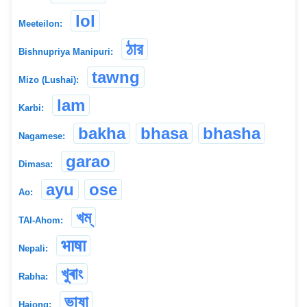
lol
Meeteilon:
ঠার
Bishnupriya Manipuri:
tawng
Mizo (Lushai):
lam
Karbi:
bakha
bhasa
bhasha
Nagamese:
garao
Dimasa:
ayu
ose
Ao:
খম্
TAI-Ahom:
भाषा
Nepali:
খুৰাং
Rabha:
ভাষা
Hajong: