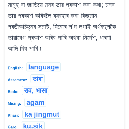
মানুহ বা জাতিয়ে মনৰ ভাৱ প্ৰকাশ কৰা কথা; মনৰ
ভাৱ প্ৰকাশ কৰিবলৈ ব্যৱহাৰ কৰা কিছুমান
প্ৰতীকচিহ্নৰ সমষ্টি, যিবোৰ ল’গ লগাই অৰ্থবহুলকৈ
ভাৱাবেগ প্ৰকাশ কৰিব পাৰি অথবা নিৰ্দেশ, ধাৰণা
আদি দিব পাৰি ৷
language
English:
ভাষা
Assamese:
राव, भासा
Bodo:
agam
Mising:
ka jingmut
Khasi:
ku.sik
Garo: