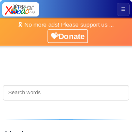
☰
🎗️ No more ads! Please support us ...
💝Donate