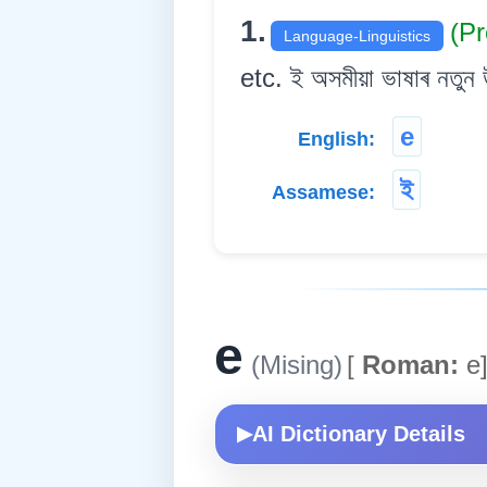
1.
(Pr
Language-Linguistics
etc. ই অসমীয়া ভাষাৰ নতুন উ
e
English:
ই
Assamese:
e
(Mising)
[
Roman:
e
AI Dictionary Details
▶