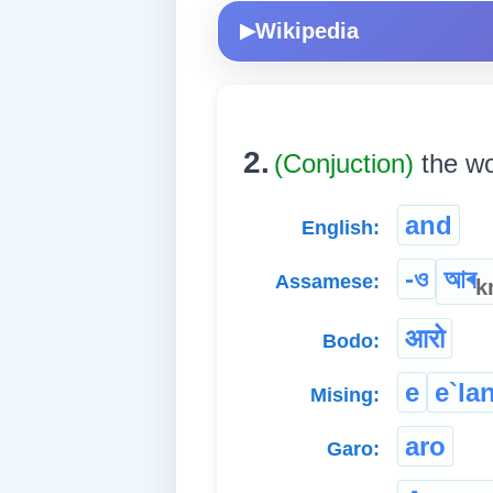
Wikipedia
▶
2.
(Conjuction)
the wo
and
English:
-ও
আৰ
Assamese:
k
आरो
Bodo:
e
e`la
Mising:
aro
Garo: