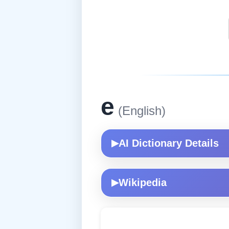
e
(English)
AI Dictionary Details
▶
Wikipedia
▶