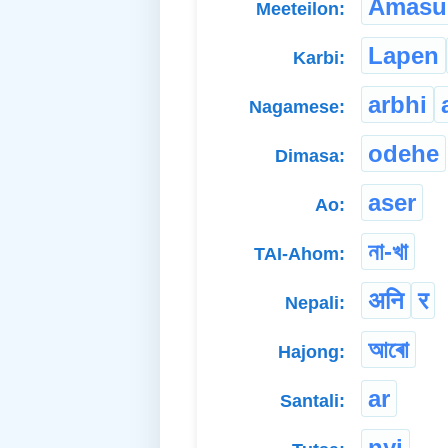
Amasu
Meeteilon:
Lapen
Karbi:
arbhi
Nagamese:
odehe
Dimasa:
aser
Ao:
না-খা
TAI-Ahom:
अनि
र
Nepali:
আৰো
Hajong:
ar
Santali:
nyi