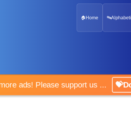
🏠
Home
🔤
Alphabeti
o more ads! Please support us ...
💝Do