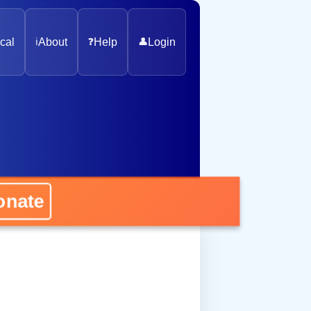
cal
ℹ️
About
❓
Help
👤
Login
nate