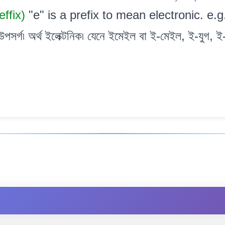
effix)
"e" is a prefix to mean electronic. e
পসৰ্গ৷ অৰ্থ ইলেক্টনিক৷ যেনে ইমেইল বা ই-মেইল, ই-যুগ, ই-
]