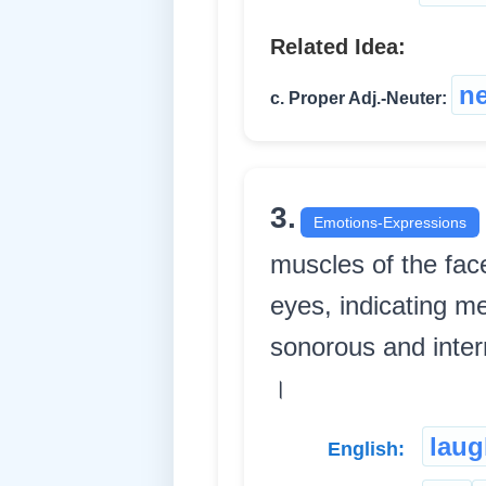
Related Idea:
n
c. Proper Adj.-Neuter:
3.
Emotions-Expressions
muscles of the face,
eyes, indicating me
sonorous and interru
।
laug
English: