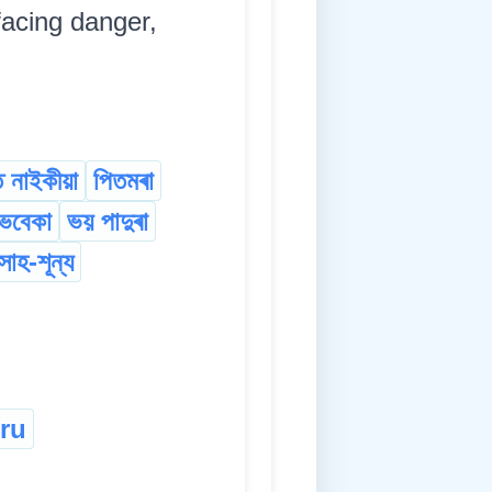
facing danger,
 নাইকীয়া
পিতমৰা
েবেকা
ভয় পাদুৰা
সাহ-শূন্য
ru