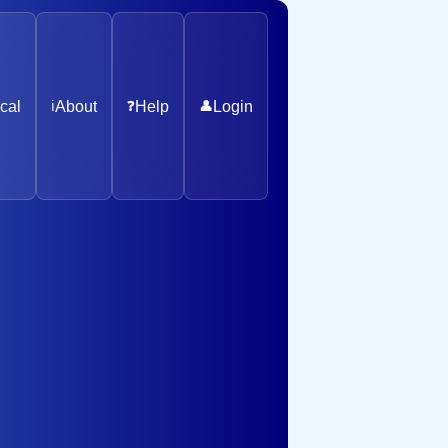
cal
ℹ️
About
❓
Help
👤
Login