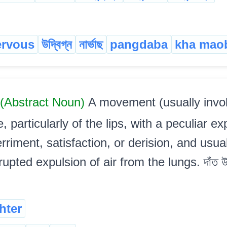
ervous
উদ্বিগ্ন
নাৰ্ভাছ
pangdaba
kha mao
(Abstract Noun)
A movement (usually invol
 particularly of the lips, with a peculiar ex
rriment, satisfaction, or derision, and usua
pted expulsion of air from the lungs. দাঁত উলিয়
hter