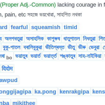
(Proper Adj.-Common)
lacking courage in 
n, pain, etc সহজে ভয়খোৱা, সাহপিত নথকা
ard
fearful
squeamish
timid
য
অলপধতুৱা
অসাহসিক
কাপুৰুষ
ধাতুপাতল
নিধতুৱা
পিত
বুকু-পাতল
বৰালিবুকুৱা
ভীতিগ্ৰস্ত
ভীতু
ভীৰু
ভেবুৱা
ভ
দৰা
ভয়াতুৰ
ভয়াৰ্ত
ভয়াৰ্ত্ত
শঙ্কাতুৰ
সাহ-নাইকিয়া
bo
दिदोम
hawpud
onggijagipa
ka.pong
kenrakgipa
kens
nba
mikithee