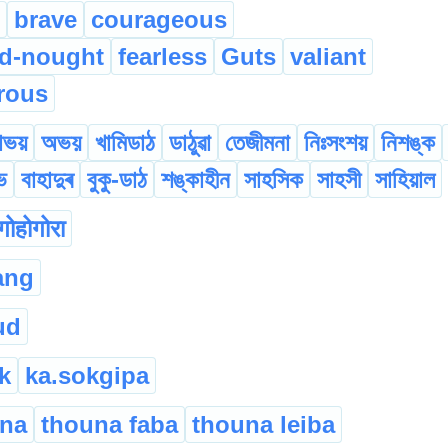
brave
courageous
d-nought
fearless
Guts
valiant
rous
োভয়
অভয়
খামিডাঠ
ডাঠুৱা
তেজীমনা
নিঃসংশয়
নিশঙ্ক
ভ
বাহাদুৰ
বুকু-ডাঠ
শঙ্কাহীন
সাহসিক
সাহসী
সাহিয়াল
गोहोगोरा
ang
ud
k
ka.sokgipa
una
thouna faba
thouna leiba