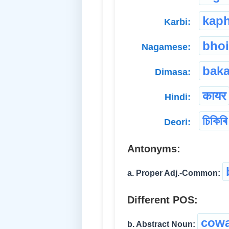
kaph
Karbi:
bhoi
Nagamese:
baka
Dimasa:
कायर
Hindi:
চিকিৰি
Deori:
Antonyms:
a. Proper Adj.-Common:
Different POS:
cowa
b. Abstract Noun: