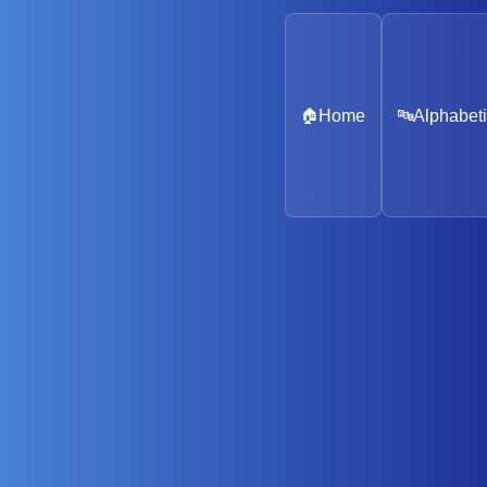
🏠
Home
🔤
Alphabeti