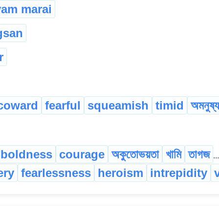
yam marai
gsan
r
coward
fearful
squeamish
timid
অমনুষ্য
boldness
courage
অকুতোভয়তা
খামি
তাগজ
...
ery
fearlessness
heroism
intrepidity