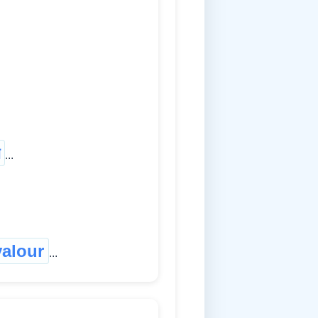
...
valour
...