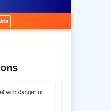
ate
ions
al with danger or