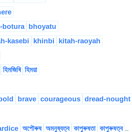
ere
-botura
bhoyatu
h-kasebi
khinbi
kitah-raoyah
হিমজিৰি
হিময়া
bold
brave
courageous
dread-nought
rdice
অপৌৰুষ
অমনুষ্যত্ব
কাপুৰুষতা
কাপুৰুষত্ব
...