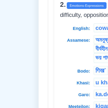
2.
Emotions-Expressions
difficulty, oppositio
cow
English:
অমনুষ্
Assamese:
বীৰ্যহীন
ভয় পা
गिख`
Bodo:
u k
Khasi:
ka.d
Garo:
kiga
Meeteilon: