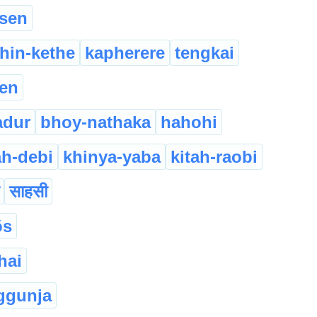
sen
hin-kethe
kapherere
tengkai
en
adur
bhoy-nathaka
hahohi
h-debi
khinya-yaba
kitah-raobi
साहसी
̱s
hai
ggunja