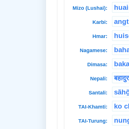
huai
Mizo (Lushai):
angt
Karbi:
huis
Hmar:
bah
Nagamese:
baka
Dimasa:
बहादुर
Nepali:
sãhõ
Santali:
ko c
TAI-Khamti:
nun
TAI-Turung: