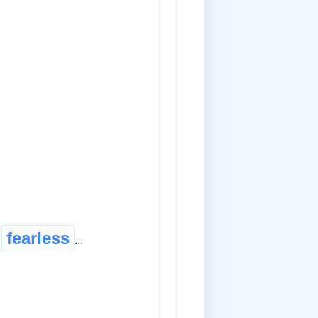
fearless
...