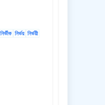
নিৰ্ভীক
নিৰ্ভয়
নিৰ্ভয়ী