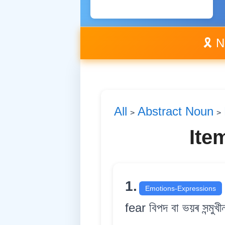
🎗️ 
All
Abstract Noun
>
>
Ite
1.
Emotions-Expressions
fear বিপদ বা ভয়ৰ সন্মুখী