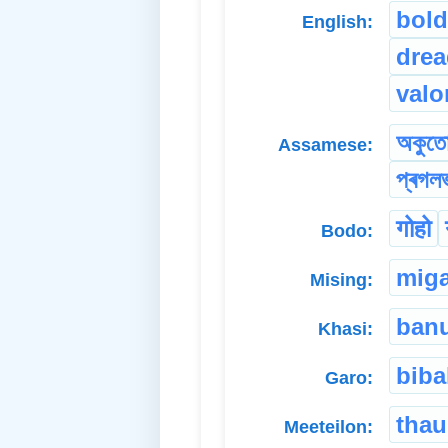
bold
English:
drea
valo
অকুত
Assamese:
প্ৰগল
गोहो
Bodo:
mig
Mising:
ban
Khasi:
biba
Garo:
tha
Meeteilon: