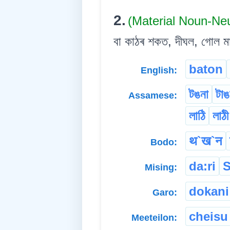
2.
(Material Noun-Ne
বা কাঠৰ শকত, দীঘল, গোল মা
baton
English:
টঙনা
টা
Assamese:
লাঠি
লাঠী
थ`ख`न
Bodo:
da:ri
S
Mising:
dokani
Garo:
cheisu
Meeteilon: