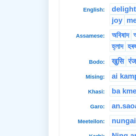
delight
English:
joy
me
অবিষাদ
আ
Assamese:
হ্লাদ
হৰ
खुसि
रं
Bodo:
ai kam
Mising:
ba km
Khasi:
an.sao
Garo:
nunga
Meeteilon:
Ning a