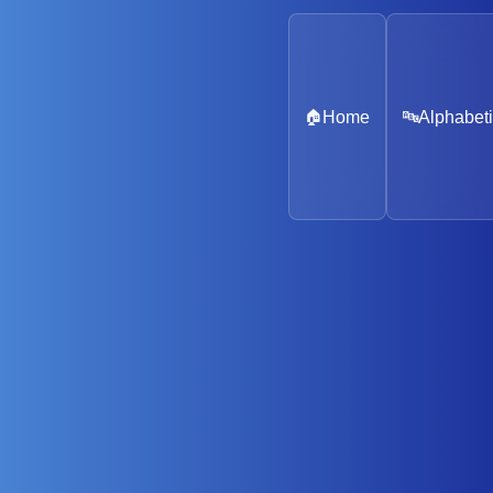
🏠
Home
🔤
Alphabeti