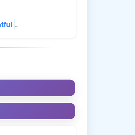
tful
...