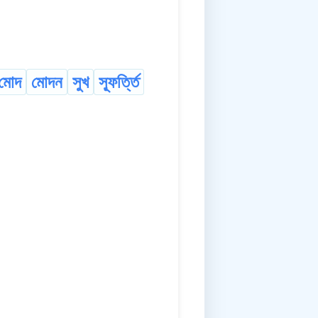
মোদ
মোদন
সুখ
স্ফূৰ্ত্তি