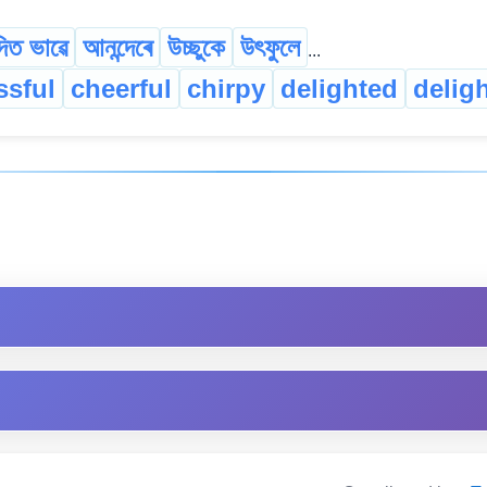
দিত ভাৱে
আনন্দেৰে
উচ্ছুকে
উৎফুলে
...
ssful
cheerful
chirpy
delighted
deligh