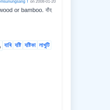
emsunungsang T
on 2008-01-20
 wood or bamboo. বাঁহ
বাৰি
যষ্টি
যষ্টিকা
লাখুটি
p