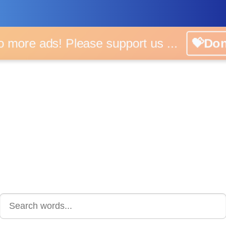
o more ads! Please support us ...
💝Do