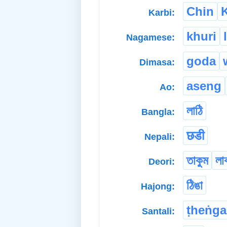
Chin
Karbi:
khuri
Nagamese:
goda
Dimasa:
aseng
Ao:
লাঠি
Bangla:
छडी
Nepali:
তাকুম
লা
Deori:
ঠিঙা
Hajong:
ṭheṅga
Santali: