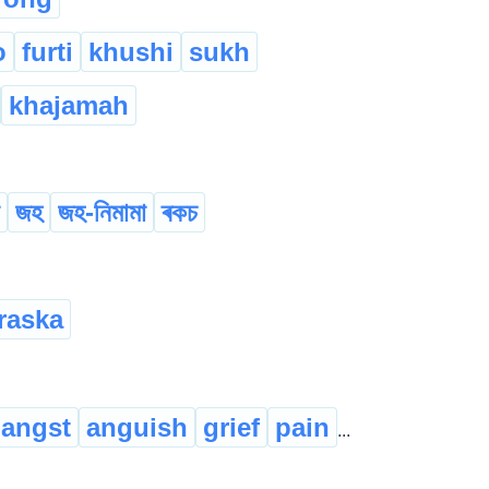
o
furti
khushi
sukh
khajamah
জহ
জহ-নিমামা
ৰকচ
raska
angst
anguish
grief
pain
...