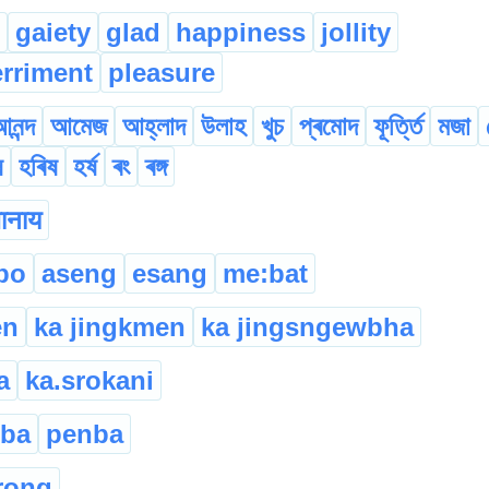
gaiety
glad
happiness
jollity
rriment
pleasure
নন্দ
আমেজ
আহ্লাদ
উলাহ
খুচ
প্ৰমোদ
ফূৰ্ত্তি
মজা
ষ
হৰিষ
হৰ্ষ
ৰং
ৰঙ্গ
जानाय
po
aseng
esang
me:bat
en
ka jingkmen
ka jingsngewbha
a
ka.srokani
iba
penba
rong