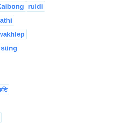
Kaibong
ruidi
lathi
wakhlep
süng
কতি