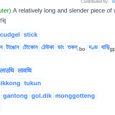
Contributed by:
T
uter)
A relatively long and slender piece of
ৰি|
cudgel
stick
ঙন
টাঙোন
টোকোন
ঠেউকা
ডাং
তকন্
দণ্ড
বাড়ি
bo
g
लाउथि
लावथि
ikkong
tukun
gantong
gol.dik
monggotteng