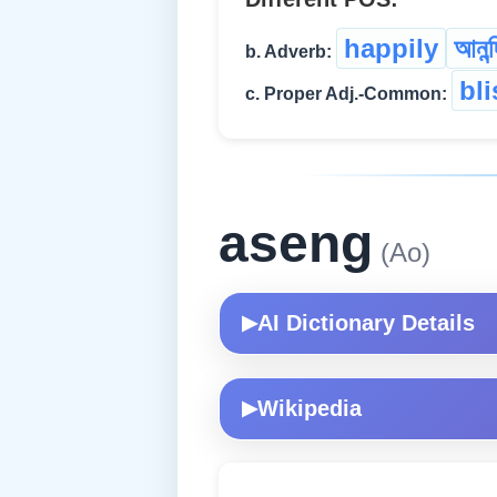
happily
আনন্
b. Adverb:
bli
c. Proper Adj.-Common:
aseng
(Ao)
AI Dictionary Details
▶
Wikipedia
▶