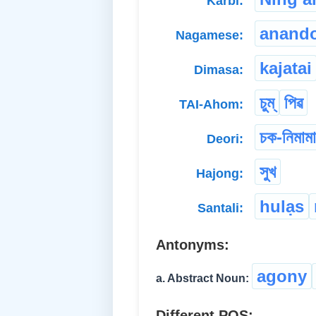
Karbi:
anand
Nagamese:
kajatai
Dimasa:
চুম্
পিৱ
TAI-Ahom:
চক-নিমামা
Deori:
সুখ
Hajong:
hulạs
Santali:
Antonyms:
agony
a. Abstract Noun:
Different POS: