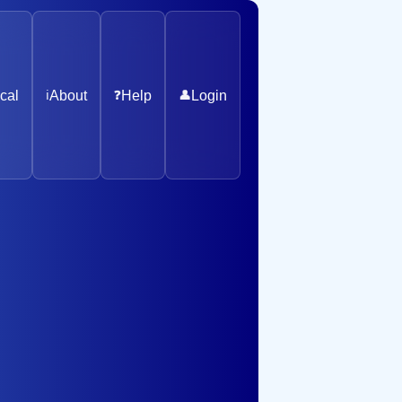
cal
ℹ️
About
❓
Help
👤
Login