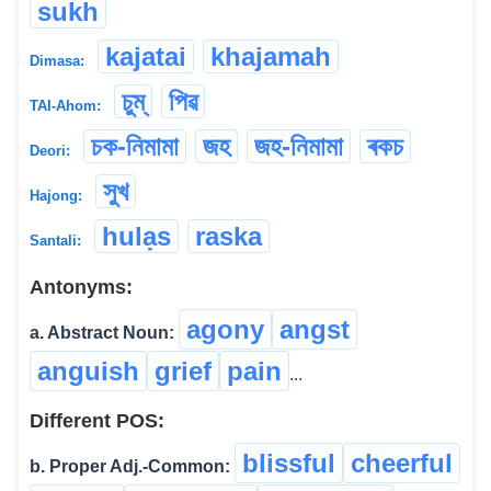
sukh
kajatai
khajamah
Dimasa:
চুম্
পিৱ
TAI-Ahom:
চক-নিমামা
জহ
জহ-নিমামা
ৰকচ
Deori:
সুখ
Hajong:
hulạs
raska
Santali:
Antonyms:
agony
angst
a. Abstract Noun:
anguish
grief
pain
...
Different POS:
blissful
cheerful
b. Proper Adj.-Common: