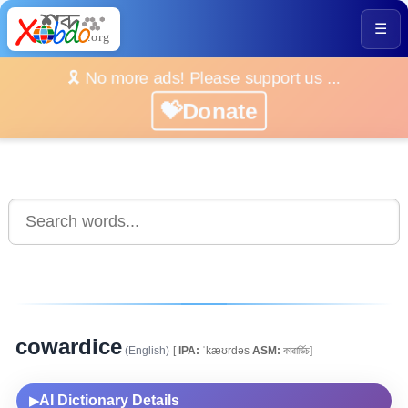
☰
🎗️ No more ads! Please support us ...
💝Donate
cowardice
(English)
[
IPA:
ˈkæʊrdəs
ASM:
কাৱাৰ্ডিচ]
AI Dictionary Details
▶