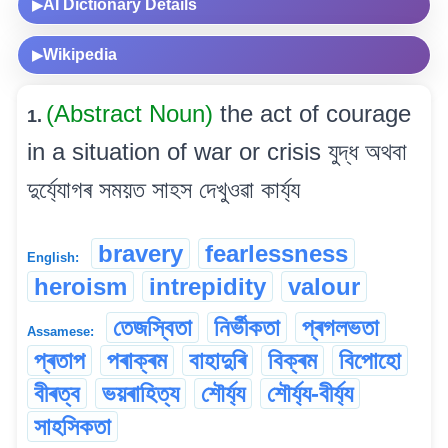
AI Dictionary Details
▶
Wikipedia
▶
(Abstract Noun)
the act of courage
1.
in a situation of war or crisis যুদ্ধ অথবা
দুৰ্য্যোগৰ সময়ত সাহস দেখুওৱা কাৰ্য্য
bravery
fearlessness
English:
heroism
intrepidity
valour
তেজস্বিতা
নিৰ্ভীকতা
প্ৰগলভতা
Assamese:
প্ৰতাপ
পৰাক্ৰম
বাহাদুৰি
বিক্ৰম
বিপোহো
বীৰত্ব
ভয়ৰাহিত্য
শৌৰ্য্য
শৌৰ্য্য-বীৰ্য্য
সাহসিকতা