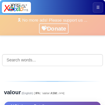
☰
🎗️ No more ads! Please support us ...
💝Donate
valour
(English)
[
IPA:
ˈvælər
ASM:
ভেলৰ]