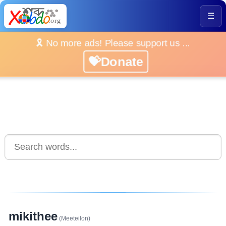
☰
🎗️ No more ads! Please support us ...
💝Donate
mikithee
(Meeteilon)