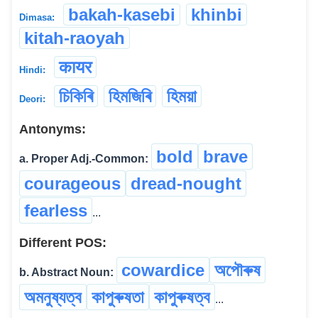
bakah-kasebi
khinbi
Dimasa:
kitah-raoyah
कायर
Hindi:
চিকিৰি
হিমজিৰি
হিময়া
Deori:
Antonyms:
bold
brave
a. Proper Adj.-Common:
courageous
dread-nought
fearless
...
Different POS:
cowardice
অপৌৰুষ
b. Abstract Noun:
অমনুষ্যত্ব
কাপুৰুষতা
কাপুৰুষত্ব
...