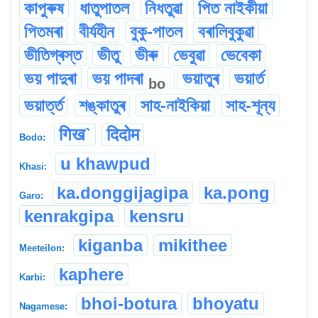
কাপুৰুষ
ধাতুপাতল
নিধতুৱা
পিত নাইকীয়া
পিতমৰা
বীৰ্যহীন
বুকু-পাতল
বৰালিবুকুৱা
ভীতিগ্ৰস্ত
ভীতু
ভীৰু
ভেবুৱা
ভেবেকা
ভয় পাদুৰা
ভয় পাদৰা
ভয়াতুৰ
ভয়াৰ্ত
bo
ভয়াৰ্ত্ত
শঙ্কাতুৰ
সাহ-নাইকিয়া
সাহ-শূন্য
गिख`
दिदोम
Bodo:
u khawpud
Khasi:
ka.donggijagipa
ka.pong
Garo:
kenrakgipa
kensru
kiganba
mikithee
Meeteilon:
kaphere
Karbi:
bhoi-botura
bhoyatu
Nagamese: