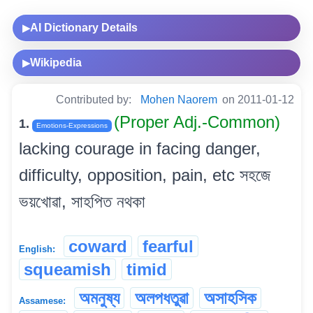
AI Dictionary Details
▶
Wikipedia
▶
Contributed by:
Mohen Naorem
on 2011-01-12
(Proper Adj.-Common)
1.
Emotions-Expressions
lacking courage in facing danger,
difficulty, opposition, pain, etc সহজে
ভয়খোৱা, সাহপিত নথকা
coward
fearful
English:
squeamish
timid
অমনুষ্য
অলপধতুৱা
অসাহসিক
Assamese: