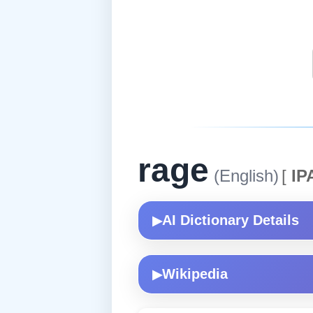
rage
(English)
[
IP
AI Dictionary Details
▶
Wikipedia
▶