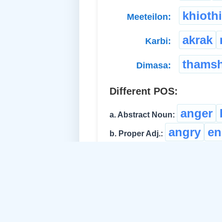
khioth
Meeteilon:
akrak
Karbi:
thams
Dimasa:
Different POS:
anger
a. Abstract Noun:
angry
en
b. Proper Adj.:
Related Idea:
lose tem
c. Verb-Intran.: