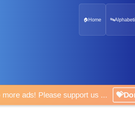
🏠
Home
🔤
Alphabeti
 more ads! Please support us ...
💝D