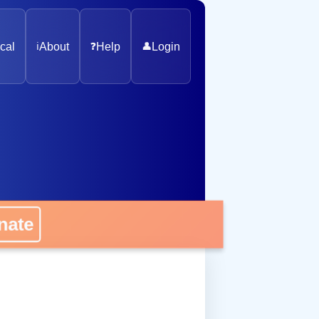
cal
ℹ️
About
❓
Help
👤
Login
onate