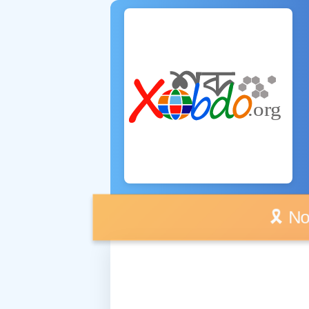
🎗️ No