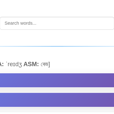
A:
ˈreɪdʒ
ASM:
ৰেজ]