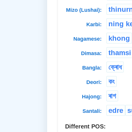
thinur
Mizo (Lushai):
ning k
Karbi:
khong
Nagamese:
thamsi
Dimasa:
ক্ৰোধ
Bangla:
কং
Deori:
ৰাগ
Hajong:
edre
s
Santali:
Different POS: