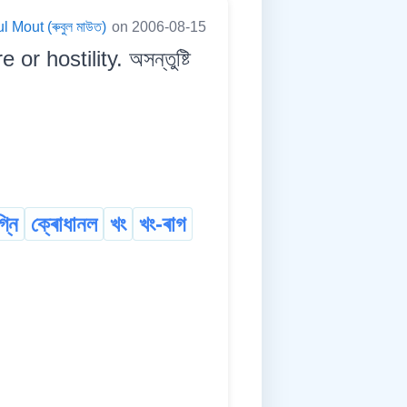
 Mout (ৰুবুল মাউত)
on 2006-08-15
r hostility. অসন্তুষ্টি
্নি
ক্ৰোধানল
খং
খং-ৰাগ