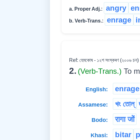
angry
en
a. Proper Adj.:
enrage
i
b. Verb-Trans.:
Ref: হেমকোষ - ১২শ সংস্কৰণ (২০০৬ চন)
2.
(Verb-Trans.)
To ma
enrage
English:
খং তোল্
Assamese:
रागा जों
Bodo:
bitar
p
Khasi: