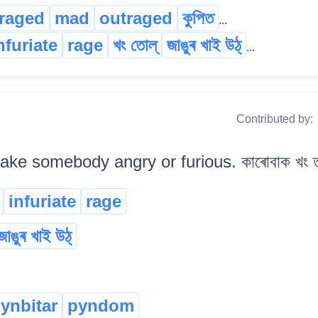
raged
mad
outraged
কুপিত
...
nfuriate
rage
খং তোল্
জাঙুৰ খাই উঠ্
...
Contributed by:
ke somebody angry or furious. কাৰোবাক খং তু
infuriate
rage
জাঙুৰ খাই উঠ্
ynbitar
pyndom