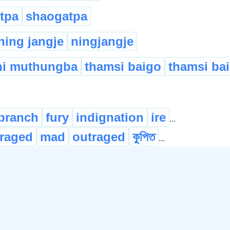
itpa
shaogatpa
ning jangje
ningjangje
hi muthungba
thamsi baigo
thamsi bai
branch
fury
indignation
ire
...
raged
mad
outraged
কুপিত
...
per
খং উঠ্
খঙত অগ্নিশৰ্মা হ
জাঙুৰ খা
টিক্‌চি বিক্‌চি উঠ