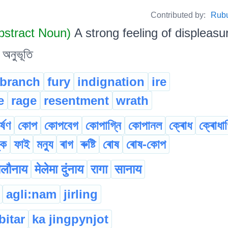
Contributed by:
Rubul
bstract Noun)
A strong feeling of displeasure o
 অনুভূতি
branch
fury
indignation
ire
e
rage
resentment
wrath
্ষণ
কোপ
কোপবেগ
কোপাগ্নি
কোপানল
ক্ৰোধ
ক্ৰোধাগ
্ক
ফাই
মন্যু
ৰাগ
ৰুষ্টি
ৰোষ
ৰোষ-কোপ
लौनाय
मेलेमा दुंनाय
रागा
सानाय
agli:nam
jirling
bitar
ka jingpynjot