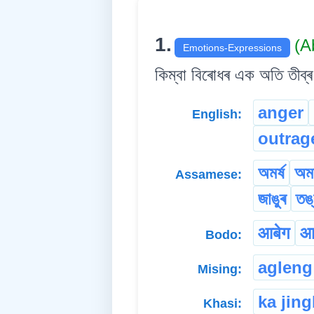
1.
(A
Emotions-Expressions
কিম্বা বিৰোধৰ এক অতি তীব্ৰ
anger
English:
outrag
অমৰ্ষ
অমৰ
Assamese:
জাঙুৰ
তঙ
आबेग
आ
Bodo:
agleng
Mising:
ka jing
Khasi: