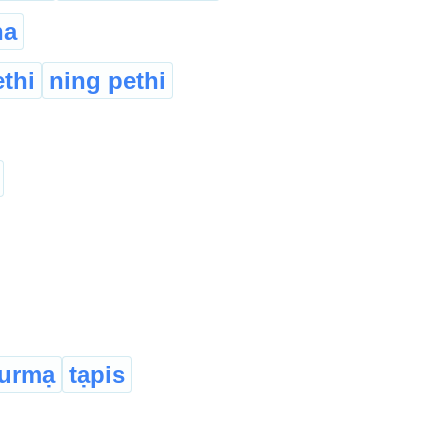
na
ethi
ning pethi
urmạ
tạpis