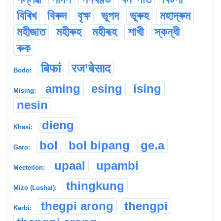
বিৰিখ
বিৰুদ
বৃক্ষ
ভূপদ
ভূৰুহ
মহাদ্ৰুম
মহীজাত
মহীৰুহ
মহীৰূহ
শাখী
স্কন্ধী
ৰুক
बिफां
रज’बेसाद
Bodo:
aming
esing
ísíng
Mising:
nesin
dieng
Khasi:
bol
bol bipang
ge.a
Garo:
upaal
upambi
Meeteilon:
thingkung
Mizo (Lushai):
thegpi arong
thengpi
Karbi: