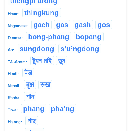
thengpi arong
thingkung
Hmar:
gach
gas
gash
gos
Nagamese:
bong-phang
bopang
Dimasa:
sungdong
s’u’ngdong
Ao:
ট্যুন মাই
তুন
TAI-Ahom:
पेड
Hindi:
बृक्ष
रुख
Nepali:
পান
Rabha:
phang
pha’ng
Tiwa:
গাছ
Hajong: