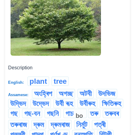
Description
plant
tree
English:
অংহ্ৰিপ
অগচ্ছ
অটবী
উদভিজ
Assamese:
উদ্ভিদ
উদ্ভেদ
উৰ্বী ৰূহ
উৰ্বীৰুহ
ক্ষিতিৰুহ
গছ
গছ-বন
গছনি
গাচ
তৰু
তৰুবৰ
bo
তৰুৰাজ
দ্ৰুম
দ্ৰুমৰাজ
নিৰ্মুট
পত্ৰী
পল্লৱী
পাদপ
পৰ্ণখণ্ড
বনস্পতি
বিটপী