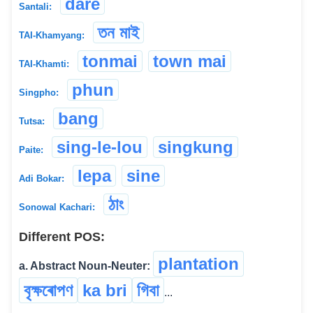
dare
Santali:
তন মাই
TAI-Khamyang:
tonmai
town mai
TAI-Khamti:
phun
Singpho:
bang
Tutsa:
sing-le-lou
singkung
Paite:
lepa
sine
Adi Bokar:
ঠাং
Sonowal Kachari:
Different POS:
plantation
a. Abstract Noun-Neuter:
বৃক্ষৰোপণ
ka bri
গিবা
...