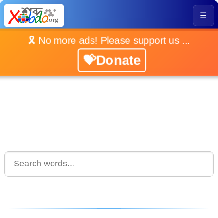
☰
🎗️ No more ads! Please support us ...
💝Donate