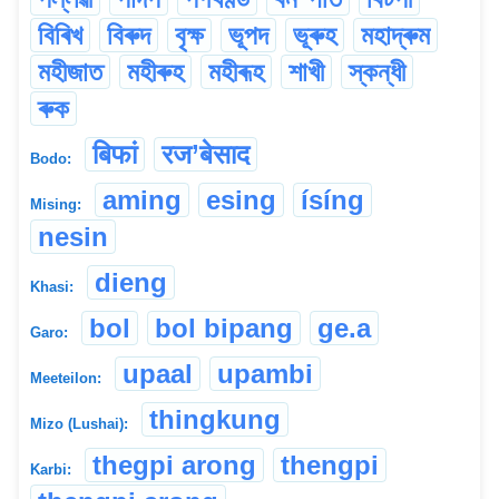
বিৰিখ
বিৰুদ
বৃক্ষ
ভূপদ
ভূৰুহ
মহাদ্ৰুম
মহীজাত
মহীৰুহ
মহীৰূহ
শাখী
স্কন্ধী
ৰুক
बिफां
रज’बेसाद
Bodo:
aming
esing
ísíng
Mising:
nesin
dieng
Khasi:
bol
bol bipang
ge.a
Garo:
upaal
upambi
Meeteilon:
thingkung
Mizo (Lushai):
thegpi arong
thengpi
Karbi: