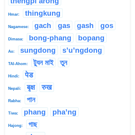
thengpi arong
thingkung
Hmar:
gach
gas
gash
gos
Nagamese:
bong-phang
bopang
Dimasa:
sungdong
s’u’ngdong
Ao:
ট্যুন মাই
তুন
TAI-Ahom:
पेड
Hindi:
बृक्ष
रुख
Nepali:
পান
Rabha:
phang
pha’ng
Tiwa:
গাছ
Hajong: