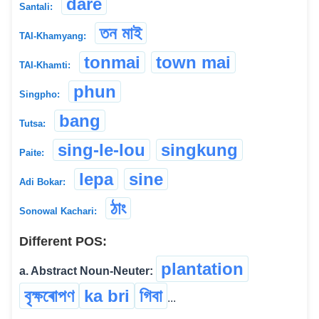
dare
Santali:
তন মাই
TAI-Khamyang:
tonmai
town mai
TAI-Khamti:
phun
Singpho:
bang
Tutsa:
sing-le-lou
singkung
Paite:
lepa
sine
Adi Bokar:
ঠাং
Sonowal Kachari:
Different POS:
plantation
a. Abstract Noun-Neuter:
বৃক্ষৰোপণ
ka bri
গিবা
...