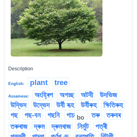
Description
plant
tree
English:
অংহ্ৰিপ
অগচ্ছ
অটবী
উদভিজ
Assamese:
উদ্ভিদ
উদ্ভেদ
উৰ্বী ৰূহ
উৰ্বীৰুহ
ক্ষিতিৰুহ
গছ
গছ-বন
গছনি
গাচ
তৰু
তৰুবৰ
bo
তৰুৰাজ
দ্ৰুম
দ্ৰুমৰাজ
নিৰ্মুট
পত্ৰী
পল্লৱী
পাদপ
পৰ্ণখণ্ড
বনস্পতি
বিটপী