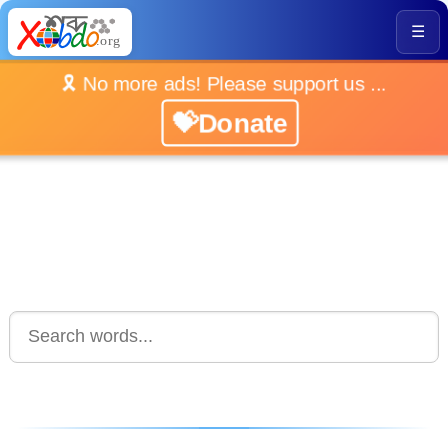
☰
🎗️ No more ads! Please support us ...
💝Donate