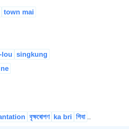
town mai
-lou
singkung
ine
antation
বৃক্ষৰোপণ
ka bri
গিবা
...