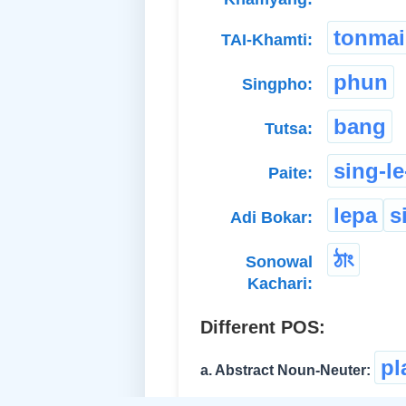
tonmai
TAI-Khamti:
phun
Singpho:
bang
Tutsa:
sing-le
Paite:
lepa
s
Adi Bokar:
ঠাং
Sonowal
Kachari:
Different POS:
pl
a. Abstract Noun-Neuter: