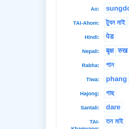
sungd
Ao:
ট্যুন মাই
TAI-Ahom:
पेड
Hindi:
बृक्ष
रुख
Nepali:
পান
Rabha:
phang
Tiwa:
গাছ
Hajong:
dare
Santali:
তন মাই
TAI-
Khamyang: