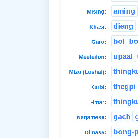
aming
Mising:
dieng
Khasi:
bol
bo
Garo:
upaal
Meeteilon:
thingk
Mizo (Lushai):
thegpi
Karbi:
thingk
Hmar:
gach
Nagamese:
bong-
Dimasa: