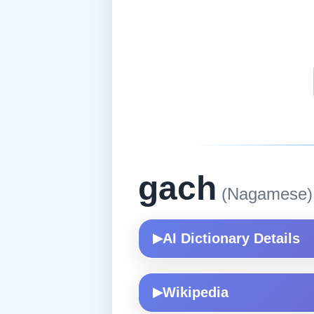
gach
(Nagamese)
AI Dictionary Details
▶
Wikipedia
▶