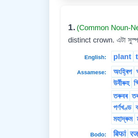
1.
(Common Noun-Ne
distinct crown. এটা সুস্পষ
plant
English:
অংহ্ৰিপ
Assamese:
উৰ্বীৰুহ
ক
তৰুবৰ
তৰ
পৰ্ণখণ্ড
মহাদ্ৰুম
बिफां
रज
Bodo: