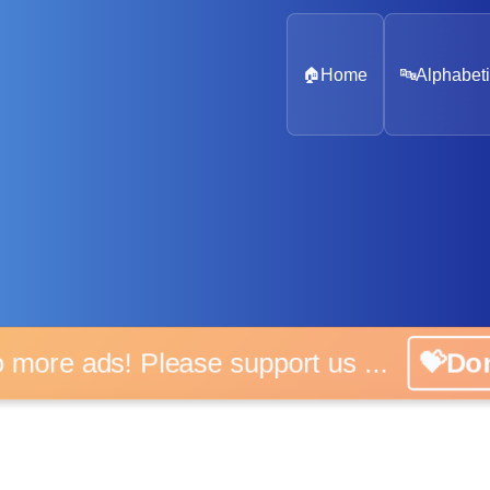
🏠
Home
🔤
Alphabeti
No more ads! Please support us ...
💝Do