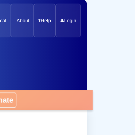
cal
ℹ️
About
❓
Help
👤
Login
nate