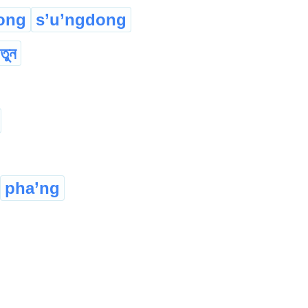
ong
s’u’ngdong
তুন
pha’ng