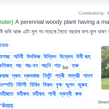
Contributed by:
uter)
A perennial woody plant having a mai
্ট গুৰি আৰু এটা মূল গা-গছেৰে সৈতে বহুবাৰ ফল-ফুল ধাৰ
tree
অগচ্ছ
অটবী
উদভিজ
উদ্ভিদ
উদ্ভেদ
উৰ্বী ৰূহ
্ষিতিৰুহ
গছ
গছ-বন
গছনি
গাচ
তৰু
bo
ুৰাজ
দ্ৰুম
দ্ৰুমৰাজ
নিৰ্মুট
পত্ৰী
পল্লৱী
পাদপ
বনস্পতি
বিটপী
বিৰিখ
বিৰুদ
বৃক্ষ
ভূপদ
ভূৰুহ
মহীজাত
মহীৰুহ
মহীৰূহ
শাখী
স্কন্ধী
ৰুক
Descr
’बेसाद