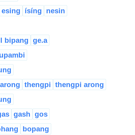
esing
ísíng
nesin
l bipang
ge.a
upambi
ung
 arong
thengpi
thengpi arong
ung
gas
gash
gos
phang
bopang