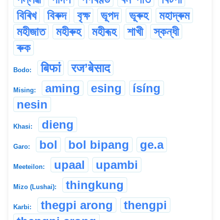
বিৰিখ
বিৰুদ
বৃক্ষ
ভূপদ
ভূৰুহ
মহাদ্ৰুম
মহীজাত
মহীৰুহ
মহীৰূহ
শাখী
স্কন্ধী
ৰুক
बिफां
रज’बेसाद
Bodo:
aming
esing
ísíng
Mising:
nesin
dieng
Khasi:
bol
bol bipang
ge.a
Garo:
upaal
upambi
Meeteilon:
thingkung
Mizo (Lushai):
thegpi arong
thengpi
Karbi: