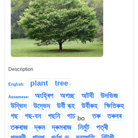
Description
plant
tree
English:
অংহ্ৰিপ
অগচ্ছ
অটবী
উদভিজ
Assamese:
উদ্ভিদ
উদ্ভেদ
উৰ্বী ৰূহ
উৰ্বীৰুহ
ক্ষিতিৰুহ
গছ
গছ-বন
গছনি
গাচ
তৰু
তৰুবৰ
bo
তৰুৰাজ
দ্ৰুম
দ্ৰুমৰাজ
নিৰ্মুট
পত্ৰী
পল্লৱী
পাদপ
পৰ্ণখণ্ড
বনস্পতি
বিটপী