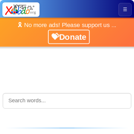
☰
🎗️ No more ads! Please support us ...
💝Donate