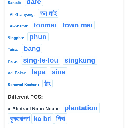
dare
Santali:
তন মাই
TAI-Khamyang:
tonmai
town mai
TAI-Khamti:
phun
Singpho:
bang
Tutsa:
sing-le-lou
singkung
Paite:
lepa
sine
Adi Bokar:
ঠাং
Sonowal Kachari:
Different POS:
plantation
a. Abstract Noun-Neuter:
বৃক্ষৰোপণ
ka bri
গিবা
...