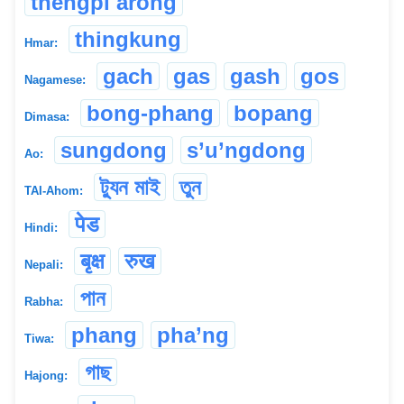
thengpi arong
thingkung
Hmar:
gach
gas
gash
gos
Nagamese:
bong-phang
bopang
Dimasa:
sungdong
s’u’ngdong
Ao:
ট্যুন মাই
তুন
TAI-Ahom:
पेड
Hindi:
बृक्ष
रुख
Nepali:
পান
Rabha:
phang
pha’ng
Tiwa:
গাছ
Hajong: