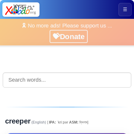
☰
🎗️ No more ads! Please support us ...
💝Donate
creeper
(English)
[
IPA:
ˈkriːpər
ASM:
ক্ৰিপাৰ]