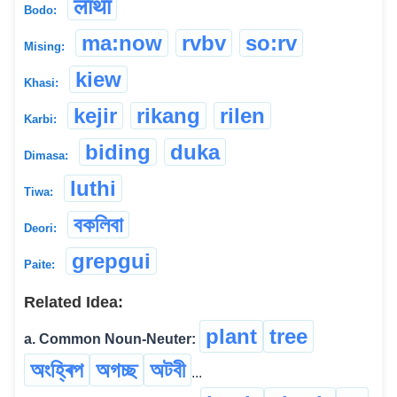
लाथा
Bodo:
ma:now
rvbv
so:rv
Mising:
kiew
Khasi:
kejir
rikang
rilen
Karbi:
biding
duka
Dimasa:
luthi
Tiwa:
বকলিবা
Deori:
grepgui
Paite:
Related Idea:
plant
tree
a. Common Noun-Neuter:
অংহ্ৰিপ
অগচ্ছ
অটবী
...