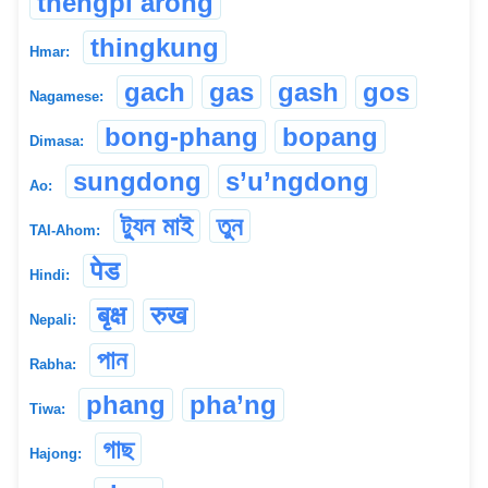
thengpi arong
thingkung
Hmar:
gach
gas
gash
gos
Nagamese:
bong-phang
bopang
Dimasa:
sungdong
s’u’ngdong
Ao:
ট্যুন মাই
তুন
TAI-Ahom:
पेड
Hindi:
बृक्ष
रुख
Nepali:
পান
Rabha:
phang
pha’ng
Tiwa:
গাছ
Hajong: