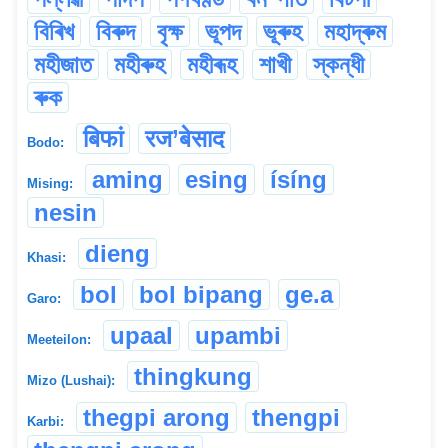
বিৰিখ
বিৰুদ
বৃক্ষ
ভূপদ
ভূৰুহ
মহাদ্ৰুম
মহীজাত
মহীৰুহ
মহীৰূহ
শাখী
স্কন্ধী
ৰুক
बिफां
रज’बेसाद
Bodo:
aming
esing
ísíng
Mising:
nesin
dieng
Khasi:
bol
bol bipang
ge.a
Garo:
upaal
upambi
Meeteilon:
thingkung
Mizo (Lushai):
thegpi arong
thengpi
Karbi: