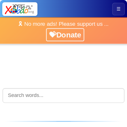
☰
🎗️ No more ads! Please support us ...
💝Donate