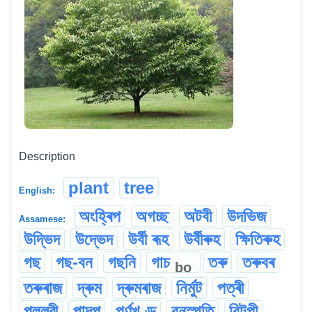
Description
plant
tree
English:
অংহ্ৰিপ
অগচ্ছ
অটবী
উদভিজ
Assamese:
উদ্ভিদ
উদ্ভেদ
উৰ্বী ৰূহ
উৰ্বীৰুহ
ক্ষিতিৰুহ
গছ
গছ-বন
গছনি
গাচ
তৰু
তৰুবৰ
bo
তৰুৰাজ
দ্ৰুম
দ্ৰুমৰাজ
নিৰ্মুট
পত্ৰী
পল্লৱী
পাদপ
পৰ্ণখণ্ড
বনস্পতি
বিটপী