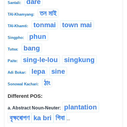
dare
Santali:
তন মাই
TAI-Khamyang:
tonmai
town mai
TAI-Khamti:
phun
Singpho:
bang
Tutsa:
sing-le-lou
singkung
Paite:
lepa
sine
Adi Bokar:
ঠাং
Sonowal Kachari:
Different POS:
plantation
a. Abstract Noun-Neuter:
বৃক্ষৰোপণ
ka bri
গিবা
...