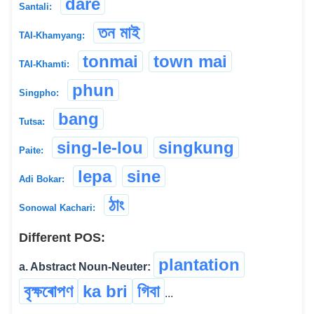
dare
Santali:
তন মাই
TAI-Khamyang:
tonmai
town mai
TAI-Khamti:
phun
Singpho:
bang
Tutsa:
sing-le-lou
singkung
Paite:
lepa
sine
Adi Bokar:
ঠাং
Sonowal Kachari:
Different POS:
plantation
a. Abstract Noun-Neuter:
বৃক্ষৰোপণ
ka bri
গিবা
...