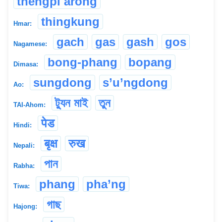
thengpi arong
thingkung
Hmar:
gach
gas
gash
gos
Nagamese:
bong-phang
bopang
Dimasa:
sungdong
s’u’ngdong
Ao:
ট্যুন মাই
তুন
TAI-Ahom:
पेड
Hindi:
बृक्ष
रुख
Nepali:
পান
Rabha:
phang
pha’ng
Tiwa:
গাছ
Hajong: