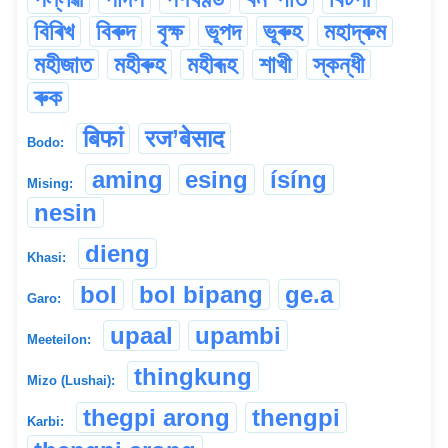
বিৰিখ
বিৰুদ
বৃক্ষ
ভূপদ
ভূৰুহ
মহাদ্ৰুম
মহীজাত
মহীৰুহ
মহীৰূহ
শাখী
স্কন্ধী
ৰুক
बिफां
रज’बेसाद
Bodo:
aming
esing
ísíng
Mising:
nesin
dieng
Khasi:
bol
bol bipang
ge.a
Garo:
upaal
upambi
Meeteilon:
thingkung
Mizo (Lushai):
thegpi arong
thengpi
Karbi: