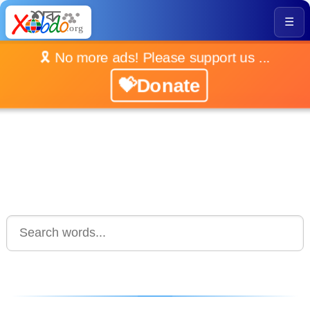
☰
🎗️ No more ads! Please support us ...
💝Donate