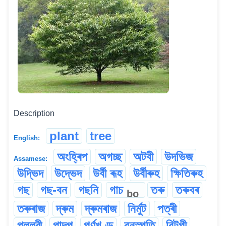
Description
plant
tree
English:
অংহ্ৰিপ
অগচ্ছ
অটবী
উদভিজ
Assamese:
উদ্ভিদ
উদ্ভেদ
উৰ্বী ৰূহ
উৰ্বীৰুহ
ক্ষিতিৰুহ
গছ
গছ-বন
গছনি
গাচ
তৰু
তৰুবৰ
bo
তৰুৰাজ
দ্ৰুম
দ্ৰুমৰাজ
নিৰ্মুট
পত্ৰী
পল্লৱী
পাদপ
পৰ্ণখণ্ড
বনস্পতি
বিটপী