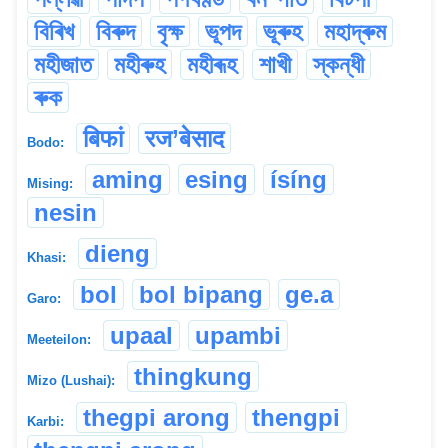
বিৰিখ
বিৰুদ
বৃক্ষ
ভূপদ
ভূৰুহ
মহাদ্ৰুম
মহীজাত
মহীৰুহ
মহীৰূহ
শাখী
স্কন্ধী
ৰুক
बिफां
रज’बेसाद
Bodo:
aming
esing
ísíng
Mising:
nesin
dieng
Khasi:
bol
bol bipang
ge.a
Garo:
upaal
upambi
Meeteilon:
thingkung
Mizo (Lushai):
thegpi arong
thengpi
Karbi: