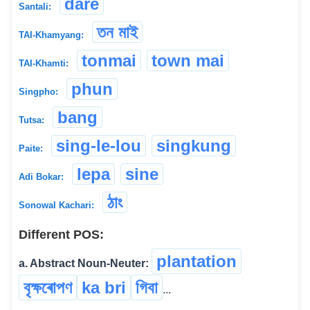
dare
Santali:
তন মাই
TAI-Khamyang:
tonmai
town mai
TAI-Khamti:
phun
Singpho:
bang
Tutsa:
sing-le-lou
singkung
Paite:
lepa
sine
Adi Bokar:
ঠাং
Sonowal Kachari:
Different POS:
plantation
a. Abstract Noun-Neuter:
বৃক্ষৰোপণ
ka bri
গিবা
...