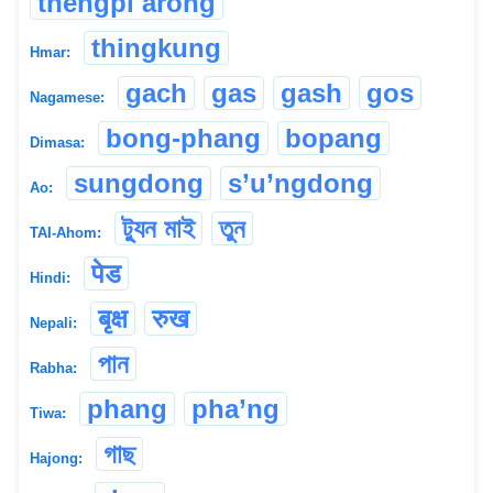
thengpi arong
thingkung
Hmar:
gach
gas
gash
gos
Nagamese:
bong-phang
bopang
Dimasa:
sungdong
s’u’ngdong
Ao:
ট্যুন মাই
তুন
TAI-Ahom:
पेड
Hindi:
बृक्ष
रुख
Nepali:
পান
Rabha:
phang
pha’ng
Tiwa:
গাছ
Hajong: