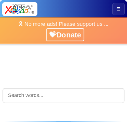
☰
🎗️ No more ads! Please support us ...
💝Donate