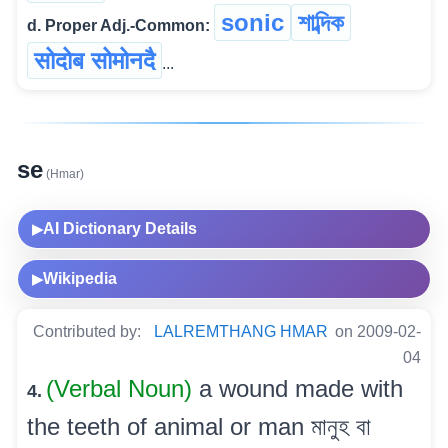
sonic
শাব্দিক
d. Proper Adj.-Common:
सोदोब सोमोनदै
...
se
(Hmar)
AI Dictionary Details
▶
Wikipedia
▶
Contributed by:
LALREMTHANG HMAR
on 2009-02-
04
(Verbal Noun)
a wound made with
4.
the teeth of animal or man মানুহ বা