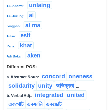
unlaing
TAI-Khamti:
ai
TAI-Turung:
ai ma
Singpho:
esit
Tutsa:
khat
Paite:
aken
Adi Bokar:
Different POS:
concord
oneness
a. Abstract Noun:
solidarity
unity
অভিন্নতা
...
integrated
united
b. Verbal Adj.:
একগোট
একজানি
একজোট
...