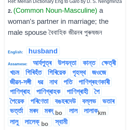
Ref: Merian Dictionary Eng to Garo by D. S. Nengminza
(Common Noun-Masculine)
a
2.
woman's partner in marriage; the
male spouse বৈবাহিক জীৱনৰ পুৰুষজন
husband
English:
আৰ্যপুত্ৰ
উপযন্তা
কান্ত
ক্ষেত্ৰী
Assamese:
খচম
গিৰিহঁত
গিৰিয়েক
গৃহস্থ
জওজে
জীৱন-সঙ্গী
ধৱ
নাথ
পতি
পাণিগ্ৰহণকাৰী
পাণিগ্ৰাহ
পাণিগ্ৰাহক
পাণিগ্ৰাহী
পৈ
পৈয়েক
পৰিণেতা
বঙহৰদেউ
বল্লভ
ভতাৰ
ভৰ্ত্তা
মৰদ
মৰদ্
লাল
লালাক
bo
km
লালু
লালেক্
স্বামী
bo