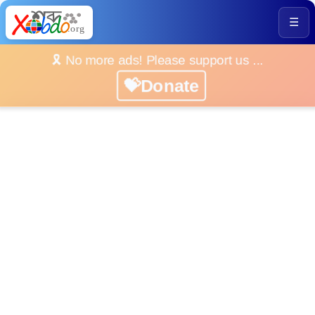
☰
🎗️ No more ads! Please support us ...
💝Donate