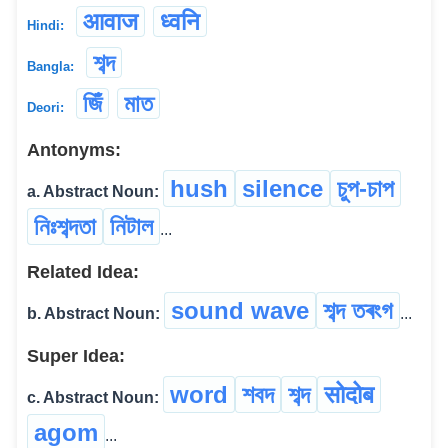
आवाज
ध्वनि
Hindi:
শব্দ
Bangla:
জিঁ
মাত
Deori:
Antonyms:
hush
silence
চুপ-চাপ
a. Abstract Noun:
নিঃশব্দতা
নিটাল
...
Related Idea:
sound wave
শব্দ তৰংগ
b. Abstract Noun:
...
Super Idea:
word
শবদ
শব্দ
सोदोब
c. Abstract Noun:
agom
...