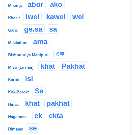
abor
ako
Mising:
iwei
kawei
wei
Khasi:
ge.sa
sa
Garo:
ama
Meeteilon:
এক
Bishnupriya Manipuri:
khat
Pakhat
Mizo (Lushai):
isi
Karbi:
Sa
Kok-Borok:
khat
pakhat
Hmar:
ek
ekta
Nagamese:
se
Dimasa: