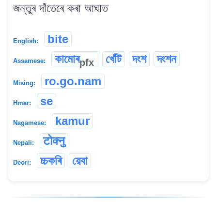
জন্তুৰ দাঁতেৰে কৰা আঘাত
bite
English:
কামোৰ
খোঁট
দংশ
দংশন
pfx
Assamese:
ro.go.nam
Mising:
se
Hmar:
kamur
Nagamese:
टोक्नु
Nepali:
চ্চকৰি
য়েবা
Deori: