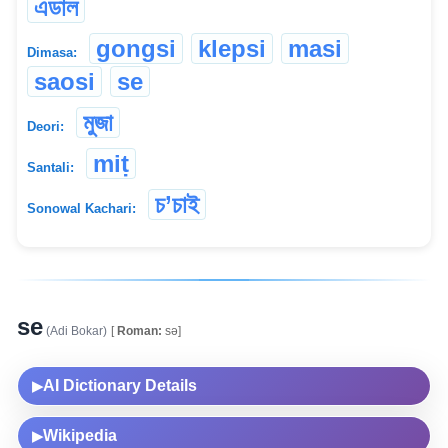
এডাল
gongsi
klepsi
masi
Dimasa:
saosi
se
মুজা
Deori:
miṭ
Santali:
চ‌’চাই
Sonowal Kachari:
se
(Adi Bokar)
[
Roman:
sə]
AI Dictionary Details
▶
Wikipedia
▶