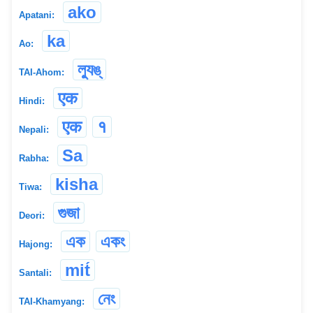
ako
Apatani:
ka
Ao:
ল্যুঙ্
TAI-Ahom:
एक
Hindi:
एक
१
Nepali:
Sa
Rabha:
kisha
Tiwa:
গুজা
Deori:
এক
একং
Hajong:
mit́
Santali:
নেং
TAI-Khamyang: