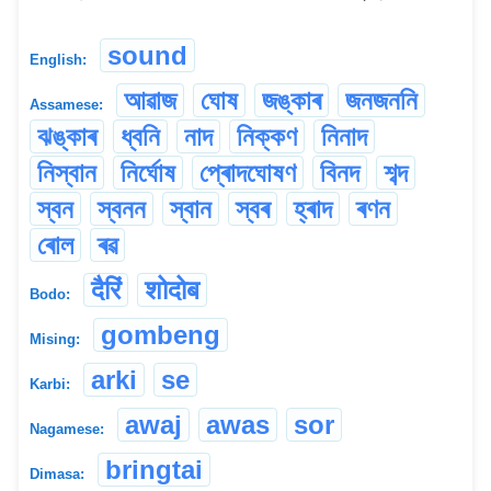
sound
English:
আৱাজ
ঘোষ
জঙ্কাৰ
জনজননি
Assamese:
ঝঙ্কাৰ
ধ্বনি
নাদ
নিক্কণ
নিনাদ
নিস্বান
নিৰ্ঘোষ
প্ৰোদঘোষণ
বিনদ
শব্দ
স্বন
স্বনন
স্বান
স্বৰ
হ্ৰাদ
ৰণন
ৰোল
ৰৱ
दैरिं
शोदोब
Bodo:
gombeng
Mising:
arki
se
Karbi:
awaj
awas
sor
Nagamese:
bringtai
Dimasa: