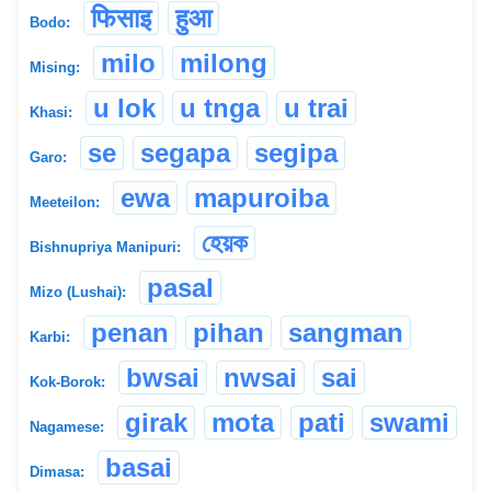
फिसाइ
हुआ
Bodo:
milo
milong
Mising:
u lok
u tnga
u trai
Khasi:
se
segapa
segipa
Garo:
ewa
mapuroiba
Meeteilon:
হেয়ক
Bishnupriya Manipuri:
pasal
Mizo (Lushai):
penan
pihan
sangman
Karbi:
bwsai
nwsai
sai
Kok-Borok:
girak
mota
pati
swami
Nagamese:
basai
Dimasa: