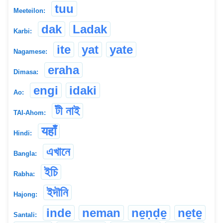
tuu
Meeteilon:
dak
Ladak
Karbi:
ite
yat
yate
Nagamese:
eraha
Dimasa:
engi
idaki
Ao:
টী নাই
TAI-Ahom:
यहाँ
Hindi:
এখানে
Bangla:
ইচি
Rabha:
ইদৗনি
Hajong:
inde
neman
ne̱ṇḍe̱
ne̱te̱
Santali: