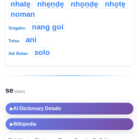
nhate̱
nhe̱ṇḍe̱
nho̱ṇḍe̱
nho̱te̱
noman
nang goi
Singpho:
ani
Tutsa:
solo
Adi Bokar:
se
(Garo)
AI Dictionary Details
▶
Wikipedia
▶