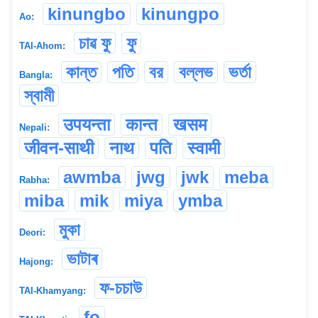
kinungbo
kinungpo
Ao:
চাৱ ফু
ফু
TAI-Ahom:
কান্ত
পতি
বর
বল্লভ
ভর্তা
Bangla:
স্বামী
उपयन्ता
कान्त
खसम
Nepali:
जीवन-साथी
नाथ
पति
स्वामी
awmba
jwg
jwk
meba
Rabha:
miba
mik
miya
ymba
মুকা
Deori:
ভাটাৰ
Hajong:
ফ-চচাউ
TAI-Khamyang:
fo