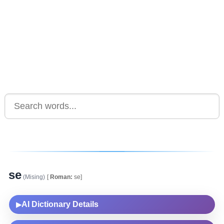
se
(Mising)
[
Roman:
se]
AI Dictionary Details
▶