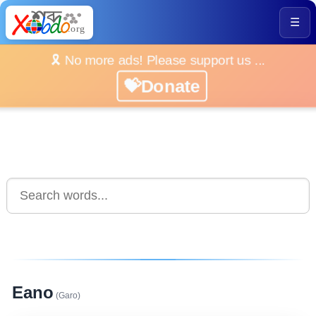
☰
🎗️ No more ads! Please support us ...
💝Donate
Eano
(Garo)