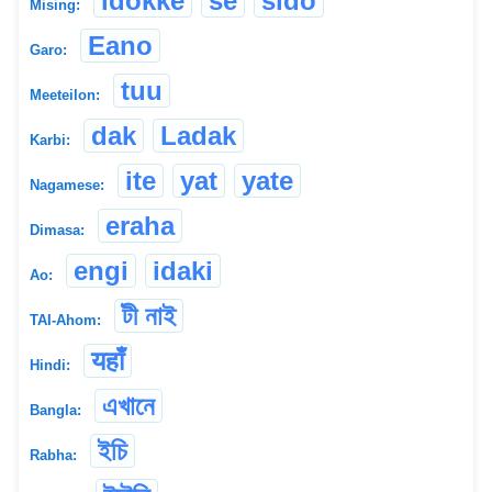
idokke
se
sido
Mising:
Eano
Garo:
tuu
Meeteilon:
dak
Ladak
Karbi:
ite
yat
yate
Nagamese:
eraha
Dimasa:
engi
idaki
Ao:
টী নাই
TAI-Ahom:
यहाँ
Hindi:
এখানে
Bangla:
ইচি
Rabha: