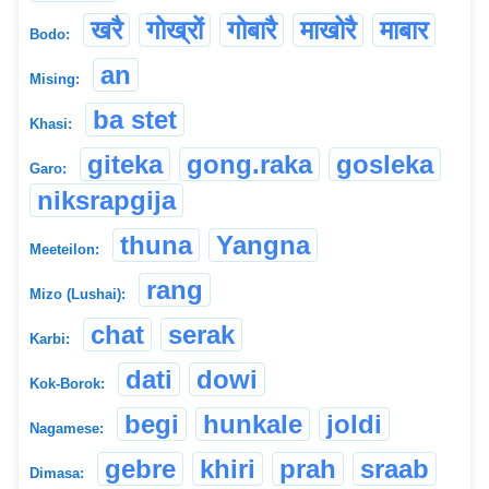
खरै
गोख्रों
गोबारै
माखोरै
माबार
Bodo:
an
Mising:
ba stet
Khasi:
giteka
gong.raka
gosleka
Garo:
niksrapgija
thuna
Yangna
Meeteilon:
rang
Mizo (Lushai):
chat
serak
Karbi:
dati
dowi
Kok-Borok:
begi
hunkale
joldi
Nagamese:
gebre
khiri
prah
sraab
Dimasa: