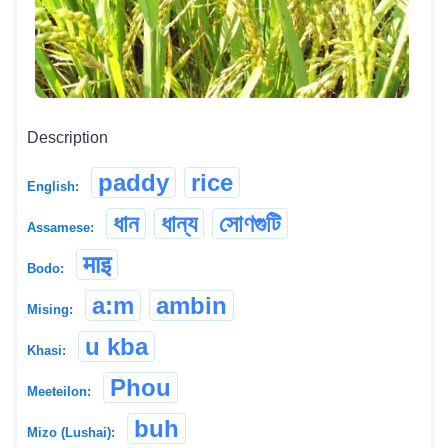
Description
paddy
rice
English:
ধান
ধান্য
সোণগুটি
Assamese:
माइ
Bodo:
a:m
ambin
Mising:
u kba
Khasi:
Phou
Meeteilon:
buh
Mizo (Lushai):