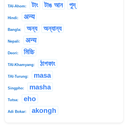
টাং
টাঙ আন
পুদ্
TAI-Ahom:
अन्य
Hindi:
অন্য
অন্যান্য
Bangla:
अन्य
Nepali:
মিচ্চি
Deori:
ঠাগফাং
TAI-Khamyang:
masa
TAI-Turung:
masha
Singpho:
eho
Tutsa:
akongh
Adi Bokar: