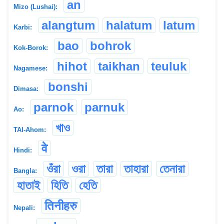
an
Mizo (Lushai):
alangtum
halatum
latum
Karbi:
bao
bohrok
Kok-Borok:
hihot
taikhan
teuluk
Nagamese:
bonshi
Dimasa:
parnok
parnuk
Ao:
খাও
TAI-Ahom:
वे
Hindi:
ওঁরা
ওরা
তারা
তাহারা
তেনারা
Bangla:
হাতাই
হিতি
হেতি
तिनीहरु
Nepali: