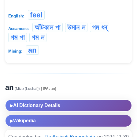
feel
English:
আঁটকাল পা
উমান ল
গম ধৰ্
Assamese:
গম পা
গম ল
an
Mising:
an
(Mizo (Lushai))
[
IPA:
an]
AI Dictionary Details
▶
Wikipedia
▶
Contributed by:
Parthajyoti Buragohain
on 2024-11-30