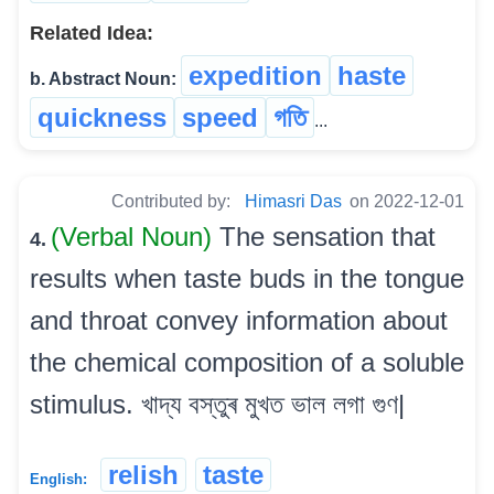
Related Idea:
expedition
haste
b. Abstract Noun:
quickness
speed
গতি
...
Contributed by:
Himasri Das
on 2022-12-01
(Verbal Noun)
The sensation that
4.
results when taste buds in the tongue
and throat convey information about
the chemical composition of a soluble
stimulus. খাদ্য বস্তুৰ মুখত ভাল লগা গুণ|
relish
taste
English: