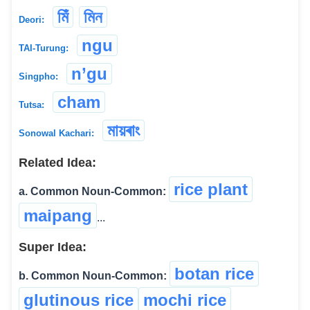
মিঁ
মিন
Deori:
ngu
TAI-Turung:
n’gu
Singpho:
cham
Tutsa:
মায়ৰাং
Sonowal Kachari:
Related Idea:
rice plant
a. Common Noun-Common:
maipang
...
Super Idea:
botan rice
b. Common Noun-Common:
glutinous rice
mochi rice