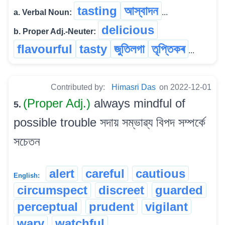
tasting
আস্বাদন
a. Verbal Noun:
...
delicious
b. Proper Adj.-Neuter:
flavourful
tasty
জুতিলগা
তৃপ্তিকৰ
...
Contributed by:
Himasri Das
on 2022-12-01
(Proper Adj.)
always mindful of
5.
possible trouble সদায় সম্ভাৱ্য বিপদ সম্পৰ্কে
সচেতন
alert
careful
cautious
English:
circumspect
discreet
guarded
perceptual
prudent
vigilant
wary
watchful