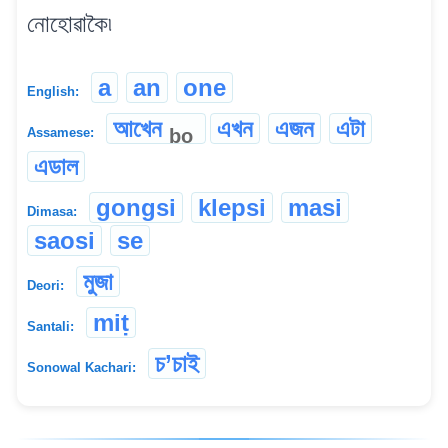
নোহোৱাকৈ৷
a
an
one
English:
আখেন
এখন
এজন
এটা
bo
Assamese:
এডাল
gongsi
klepsi
masi
Dimasa:
saosi
se
মুজা
Deori:
miṭ
Santali:
চ‌’চাই
Sonowal Kachari: