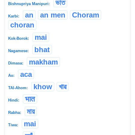
ভাত
Bishnupriya Manipuri:
an
an men
Choram
Karbi:
choran
mai
Kok-Borok:
bhat
Nagamese:
makham
Dimasa:
aca
Ao:
khow
খাৱ
TAI-Ahom:
भात
Hindi:
মায়
Rabha:
mai
Tiwa: