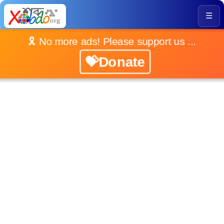
☰
🎗️ No more ads! Please support us ...
💝Donate