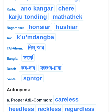
ano kangar
chere
Karbi:
karju tonding
mathathek
honsiar
hushiar
Nagamese:
k’u’mdangba
Ao:
লিম্ আৱ
TAI-Ahom:
সতৰ্ক
Bangla:
কব-দাৰ
হজগৰ-চাবা
Deori:
so̠nto̠r
Santali:
Antonyms:
careless
a. Proper Adj.-Common:
heedless
reckless
regardless