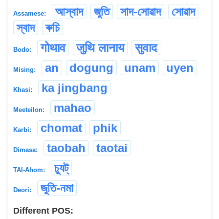
আস্বাদ
জুতি
সাদ-সোৱাদ
সোৱাদ
Assamese:
স্বাদ
ৰুচি
गोथाव
जुथि लानाय
सुवाद
Bodo:
an
dogung
unam
uyen
Mising:
ka jingbang
Khasi:
mahao
Meeteilon:
chomat
phik
Karbi:
taobah
taotai
Dimasa:
চ্যুট্
TAI-Ahom:
জুতি-নমা
Deori:
Different POS: