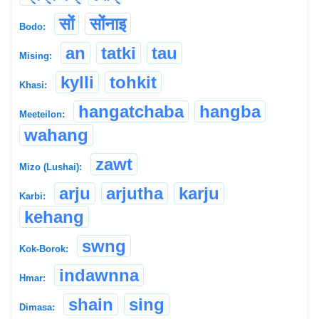
सों
सोंनाइ
Bodo:
an
tatki
tau
Mising:
kylli
tohkit
Khasi:
hangatchaba
hangba
Meeteilon:
wahang
zawt
Mizo (Lushai):
arju
arjutha
karju
Karbi:
kehang
swng
Kok-Borok:
indawnna
Hmar:
shain
sing
Dimasa: