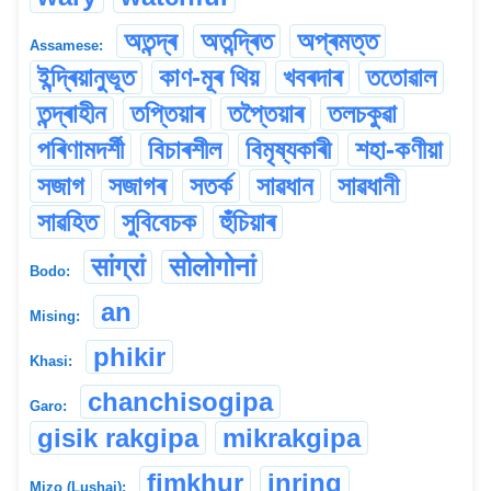
অতন্দ্ৰ
অতন্দ্ৰিত
অপ্ৰমত্ত
Assamese:
ইন্দ্ৰিয়ানুভূত
কাণ-মূৰ থিয়
খবৰদাৰ
ততোৱাল
তন্দ্ৰাহীন
তপ্তিয়াৰ
তপ্তৈয়াৰ
তলচকুৱা
পৰিণামদৰ্শী
বিচাৰশীল
বিমৃষ্যকাৰী
শহা-কণীয়া
সজাগ
সজাগৰ
সতৰ্ক
সাৱধান
সাৱধানী
সাৱহিত
সুবিবেচক
হুঁচিয়াৰ
सांग्रां
सोलोगोनां
Bodo:
an
Mising:
phikir
Khasi:
chanchisogipa
Garo:
gisik rakgipa
mikrakgipa
fimkhur
inring
Mizo (Lushai):