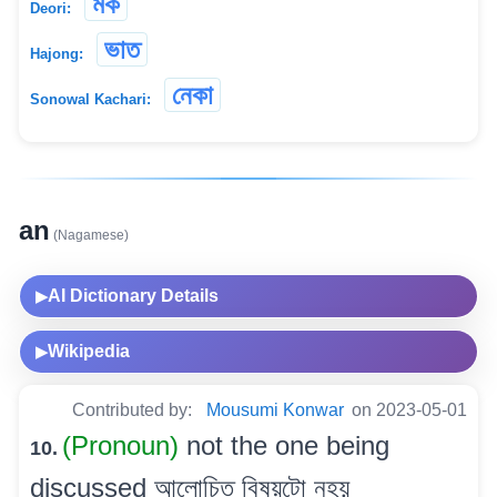
মকঁ
Deori:
ভাত
Hajong:
নেকা
Sonowal Kachari:
an
(Nagamese)
AI Dictionary Details
▶
Wikipedia
▶
Contributed by:
Mousumi Konwar
on 2023-05-01
(Pronoun)
not the one being
10.
discussed আলোচিত বিষয়টো নহয়