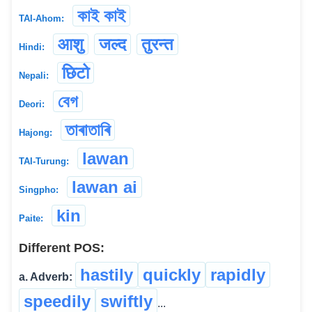
কাই কাই
TAI-Ahom:
आशु
जल्द
तुरन्त
Hindi:
छिटो
Nepali:
বেগ
Deori:
তাৰাতাৰি
Hajong:
lawan
TAI-Turung:
lawan ai
Singpho:
kin
Paite:
Different POS:
hastily
quickly
rapidly
a. Adverb:
speedily
swiftly
...