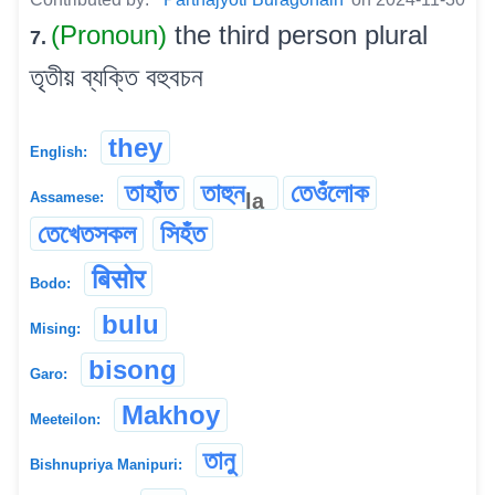
(Pronoun)
the third person plural
7.
তৃতীয় ব্যক্তি বহুবচন
they
English:
তাহাঁত
তাহুন
তেওঁলোক
la
Assamese:
তেখেতসকল
সিহঁত
बिसोर
Bodo:
bulu
Mising:
bisong
Garo:
Makhoy
Meeteilon:
তানু
Bishnupriya Manipuri: