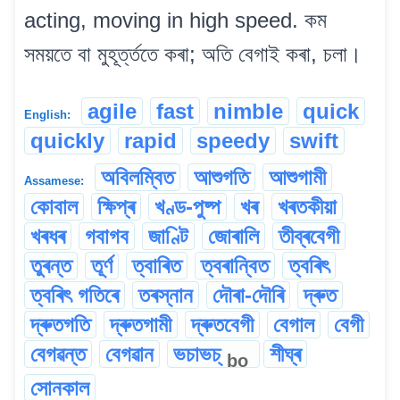
acting, moving in high speed. কম
সময়তে বা মুহূৰ্ত্ততে কৰা; অতি বেগাই কৰা, চলা।
agile
fast
nimble
quick
English:
quickly
rapid
speedy
swift
অবিলম্বিত
আশুগতি
আশুগামী
Assamese:
কোবাল
ক্ষিপ্ৰ
খণ্ড-পুষ্প
খৰ
খৰতকীয়া
খৰধৰ
গবাগব
জাণ্টি
জোৰালি
তীব্ৰবেগী
তুৰন্ত
তূৰ্ণ
ত্বাৰিত
ত্বৰান্বিত
ত্বৰিৎ
ত্বৰিৎ গতিৰে
তৰস্নান
দৌৰা-দৌৰি
দ্ৰুত
দ্ৰুতগতি
দ্ৰুতগামী
দ্ৰুতবেগী
বেগাল
বেগী
বেগৱন্ত
বেগৱান
ভচাভচ্
শীঘ্ৰ
bo
সোনকাল