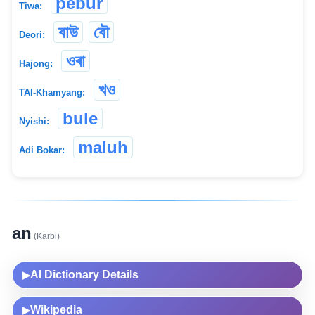
pebur
Tiwa:
বাউ
বৌ
Deori:
ওৰা
Hajong:
খও
TAI-Khamyang:
bule
Nyishi:
maluh
Adi Bokar:
an
(Karbi)
AI Dictionary Details
▶
Wikipedia
▶