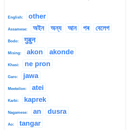
other
English:
অইন
অন্য
আন
পৰ
বেলেগ
Assamese:
गुबुन
Bodo:
akon
akonde
Mising:
ne pron
Khasi:
jawa
Garo:
atei
Meeteilon:
kaprek
Karbi:
an
dusra
Nagamese:
tangar
Ao: