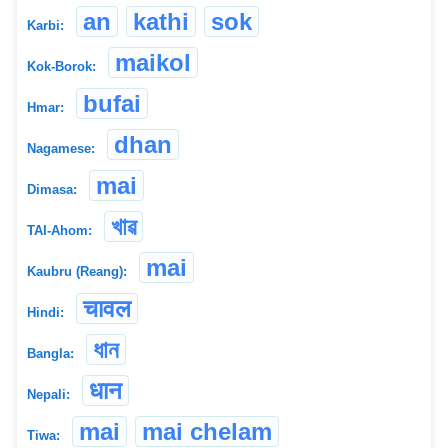
an
kathi
sok
Karbi:
maikol
Kok-Borok:
bufai
Hmar:
dhan
Nagamese:
mai
Dimasa:
খাৱ
TAI-Ahom:
mai
Kaubru (Reang):
चावल
Hindi:
ধান
Bangla:
धान
Nepali:
mai
mai chelam
Tiwa: