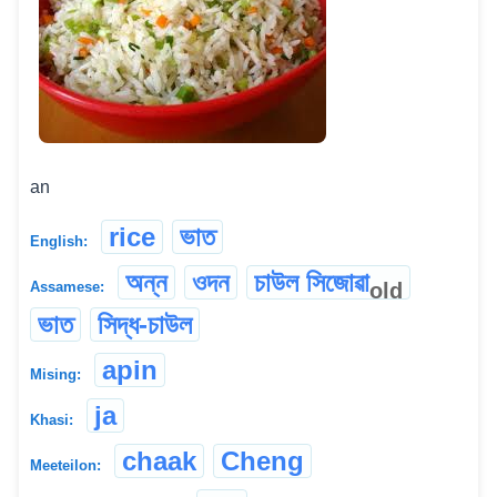
an
rice
ভাত
English:
অন্ন
ওদন
চাউল সিজোৱা
old
Assamese:
ভাত
সিদ্ধ-চাউল
apin
Mising:
ja
Khasi:
chaak
Cheng
Meeteilon: