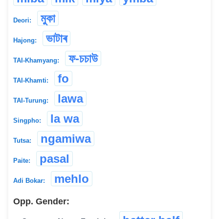
মুকা
Deori:
ভাটাৰ
Hajong:
ফ-চচাউ
TAI-Khamyang:
fo
TAI-Khamti:
lawa
TAI-Turung:
la wa
Singpho:
ngamiwa
Tutsa:
pasal
Paite:
mehlo
Adi Bokar:
Opp. Gender: