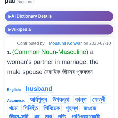
pati
(Nagamese)
AI Dictionary Details
▶
Wikipedia
▶
Contributed by:
Mousumi Konwar
on 2023-07-10
(Common Noun-Masculine)
a
1.
woman's partner in marriage; the
male spouse বৈবাহিক জীৱনৰ পুৰুষজন
husband
English:
আৰ্যপুত্ৰ
উপযন্তা
কান্ত
ক্ষেত্ৰী
Assamese:
খচম
গিৰিহঁত
গিৰিয়েক
গৃহস্থ
জওজে
জীৱন-সঙ্গী
ধৱ
নাথ
পতি
পাণিগ্ৰহণকাৰী