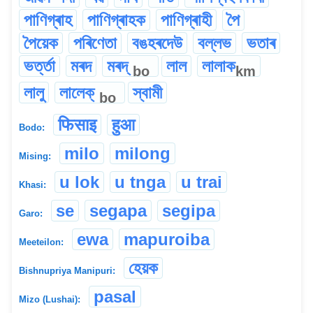
পাণিগ্ৰাহ
পাণিগ্ৰাহক
পাণিগ্ৰাহী
পৈ
পৈয়েক
পৰিণেতা
বঙহৰদেউ
বল্লভ
ভতাৰ
ভৰ্ত্তা
মৰদ
মৰদ্
লাল
লালাক
bo
km
লালু
লালেক্
স্বামী
bo
फिसाइ
हुआ
Bodo:
milo
milong
Mising:
u lok
u tnga
u trai
Khasi:
se
segapa
segipa
Garo:
ewa
mapuroiba
Meeteilon:
হেয়ক
Bishnupriya Manipuri:
pasal
Mizo (Lushai):