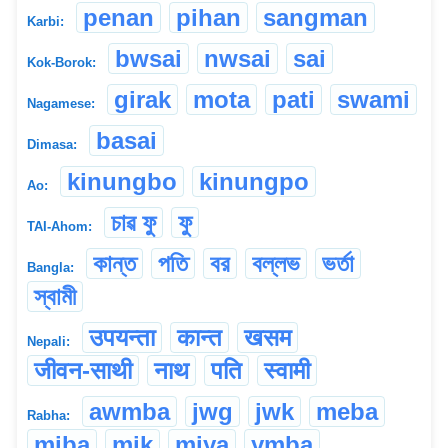
penan
pihan
sangman
Karbi:
bwsai
nwsai
sai
Kok-Borok:
girak
mota
pati
swami
Nagamese:
basai
Dimasa:
kinungbo
kinungpo
Ao:
চাৱ ফু
ফু
TAI-Ahom:
কান্ত
পতি
বর
বল্লভ
ভর্তা
Bangla:
স্বামী
उपयन्ता
कान्त
खसम
Nepali:
जीवन-साथी
नाथ
पति
स्वामी
awmba
jwg
jwk
meba
Rabha:
miba
mik
miya
ymba