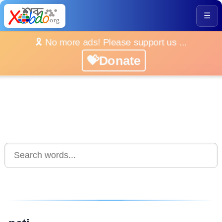
☰
🎗️ No more ads! Please support us ...
💝Donate