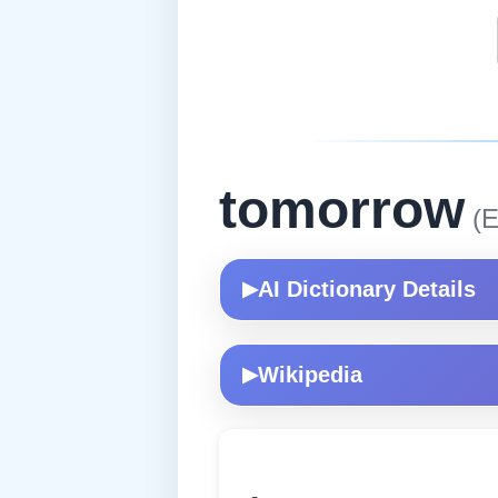
tomorrow
(E
AI Dictionary Details
▶
Wikipedia
▶