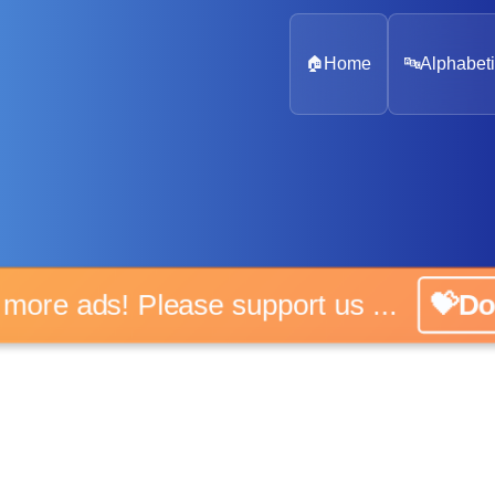
🏠
Home
🔤
Alphabeti
 more ads! Please support us ...
💝D