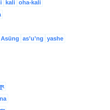
i
kali
oha-kali
a
Asüng
as’u’ng
yashe
ফুং
na