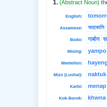
1.
(Abstract Noun)
th
tomor
English:
অহাকালি
Assamese:
गाबोन
स
Bodo:
yampo
Mising:
hayen
Meeteilon:
naktuk
Mizo (Lushai):
menap
Karbi:
khwna
Kok-Borok: