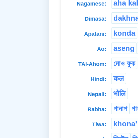
aha kal
Nagamese:
dakhn
Dimasa:
konda
Apatani:
aseng
Ao:
মোও ফুক
TAI-Ahom:
कल
Hindi:
भोलि
Nepali:
গানাপ
গা
Rabha:
khona’
Tiwa: