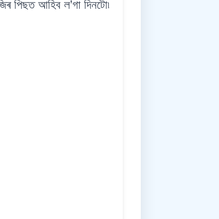
ৰ পিছত আহিব ল’গা দিনটো৷