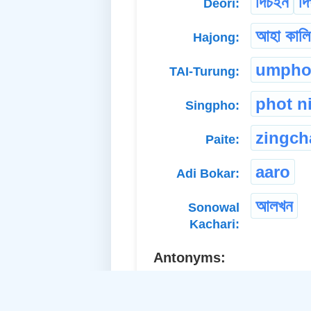
দিচইন
দি
Deori:
আহা কালি
Hajong:
umpho
TAI-Turung:
phot n
Singpho:
zingch
Paite:
aaro
Adi Bokar:
আলখন
Sonowal
Kachari:
Antonyms:
yester
a. Abstract Noun: