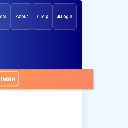
cal
ℹ️
About
❓
Help
👤
Login
onate