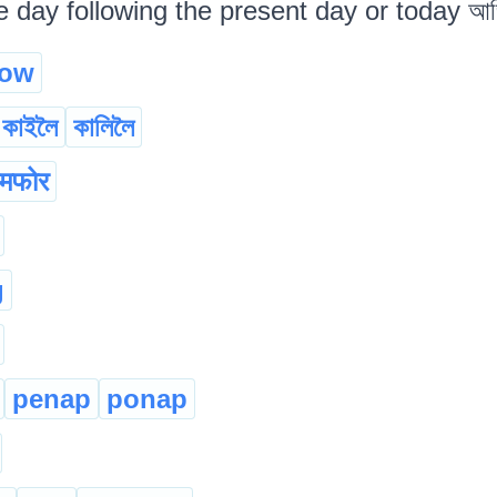
e day following the present day or today আজি
row
কাইলৈ
কালিলৈ
मफोर
g
penap
ponap