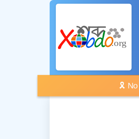
🎗️ No