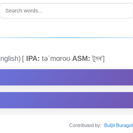
nglish)
[
IPA:
təˈmɑroʊ
ASM:
টুমৰ’]
Contributed by:
Buljit Buragoha