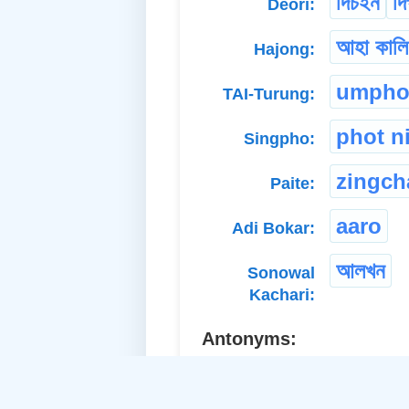
দিচইন
দি
Deori:
আহা কালি
Hajong:
umpho
TAI-Turung:
phot n
Singpho:
zingch
Paite:
aaro
Adi Bokar:
আলখন
Sonowal
Kachari:
Antonyms:
yester
a. Abstract Noun: