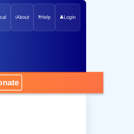
cal
ℹ️
About
❓
Help
👤
Login
nate