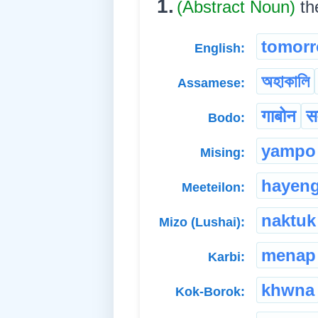
1.
(Abstract Noun)
th
tomor
English:
অহাকালি
Assamese:
गाबोन
स
Bodo:
yampo
Mising:
hayen
Meeteilon:
naktuk
Mizo (Lushai):
menap
Karbi:
khwna
Kok-Borok: