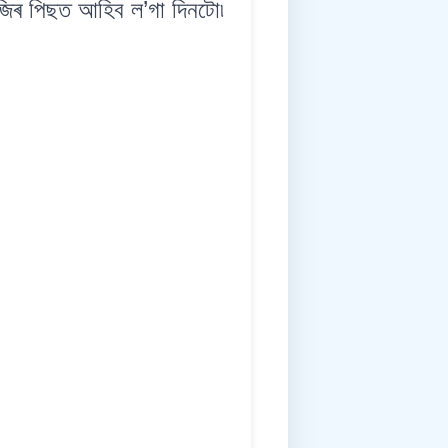
ৰ পিছত আহিব ল’গা দিনটো৷