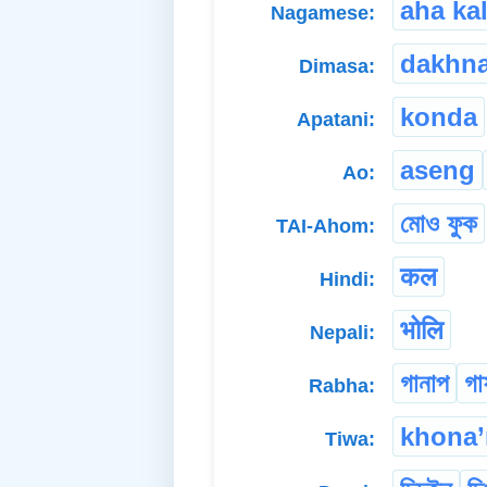
aha kal
Nagamese:
dakhn
Dimasa:
konda
Apatani:
aseng
Ao:
মোও ফুক
TAI-Ahom:
कल
Hindi:
भोलि
Nepali:
গানাপ
গা
Rabha:
khona’
Tiwa: