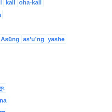
i
kali
oha-kali
a
Asüng
as’u’ng
yashe
ফুং
na