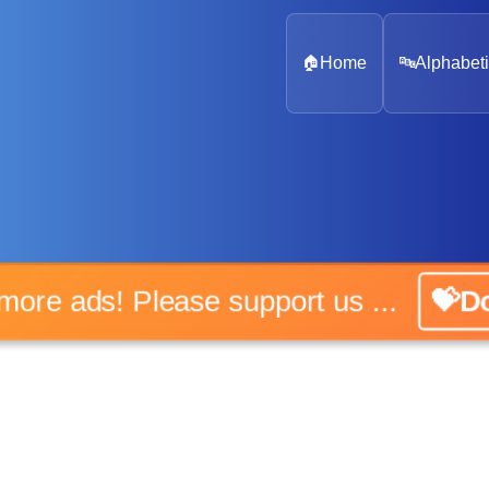
🏠
Home
🔤
Alphabeti
o more ads! Please support us ...
💝Do