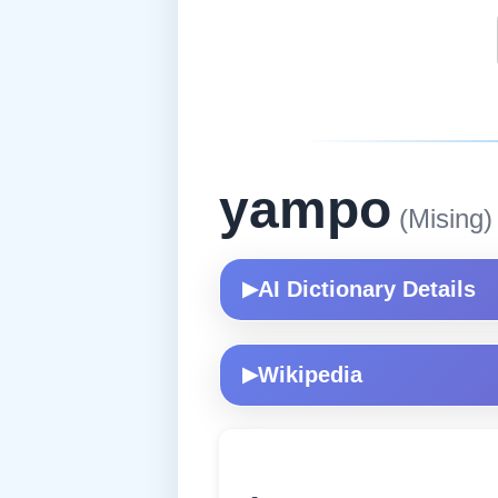
yampo
(Mising)
AI Dictionary Details
▶
Wikipedia
▶