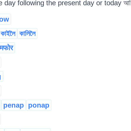
e day following the present day or today আজি
row
কাইলৈ
কালিলৈ
मफोर
g
penap
ponap