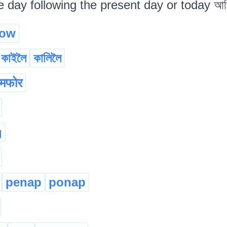
e day following the present day or today আজি
row
কাইলৈ
কালিলৈ
मफोर
g
penap
ponap