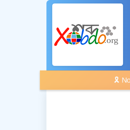
🎗️ No