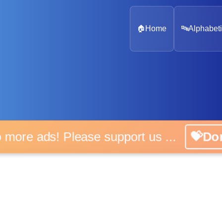
🏠
Home
🔤
Alphabeti
 more ads! Please support us ...
💝D