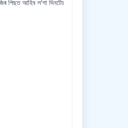
ৰ পিছত আহিব ল’গা দিনটো৷