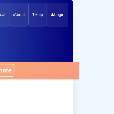
cal
ℹ️
About
❓
Help
👤
Login
onate