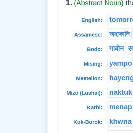
1.
(Abstract Noun)
th
tomor
English:
অহাকালি
Assamese:
गाबोन
स
Bodo:
yampo
Mising:
hayen
Meeteilon:
naktuk
Mizo (Lushai):
menap
Karbi:
khwna
Kok-Borok: