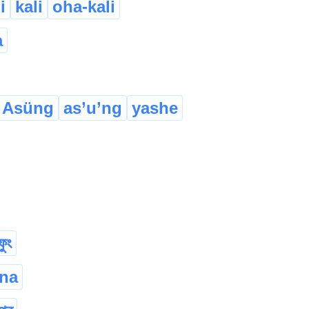
i
kali
oha-kali
a
Asüng
as’u’ng
yashe
ফুং
na