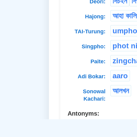
দিচইন
দি
Deori:
আহা কালি
Hajong:
umpho
TAI-Turung:
phot n
Singpho:
zingch
Paite:
aaro
Adi Bokar:
আলখন
Sonowal
Kachari:
Antonyms:
yester
a. Abstract Noun: