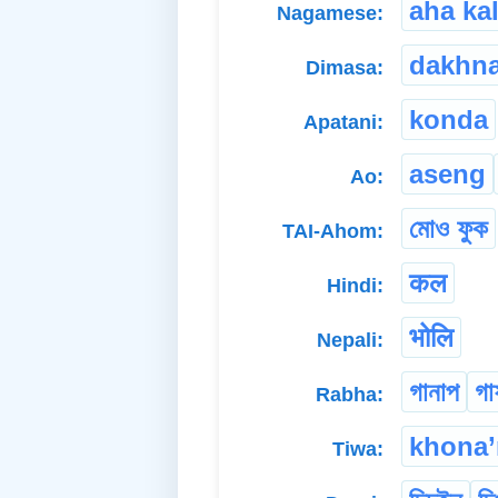
aha kal
Nagamese:
dakhn
Dimasa:
konda
Apatani:
aseng
Ao:
মোও ফুক
TAI-Ahom:
कल
Hindi:
भोलि
Nepali:
গানাপ
গা
Rabha:
khona’
Tiwa: