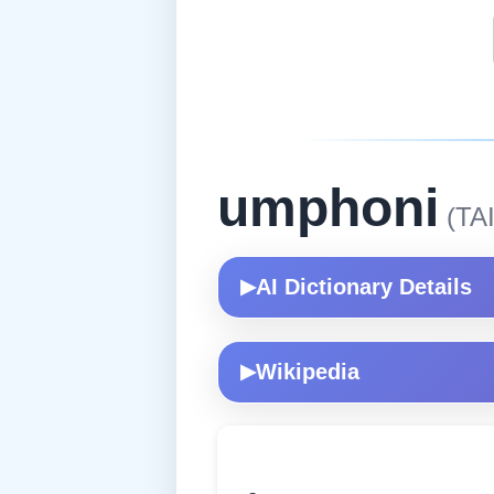
umphoni
(TAI
AI Dictionary Details
▶
Wikipedia
▶