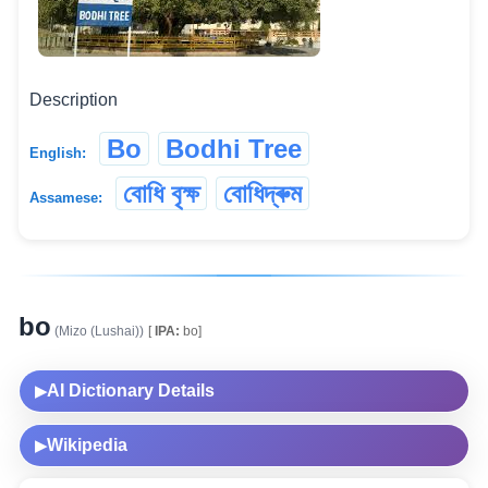
Description
Bo
Bodhi Tree
English:
বোধি বৃক্ষ
বোধিদ্ৰুম
Assamese:
bo
(Mizo (Lushai))
[
IPA:
bo]
AI Dictionary Details
▶
Wikipedia
▶