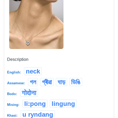
Description
neck
English:
গল
গ্ৰীৱা
ঘাড়
ডিঙি
Assamese:
गोदोना
Bodo:
li:pong
lingung
Mising:
u ryndang
Khasi: