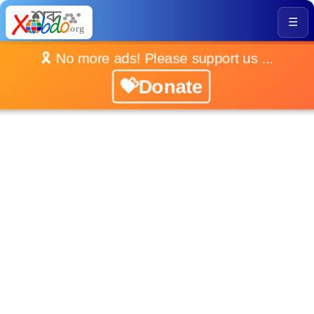
☰
🎗️ No more ads! Please support us ...
💝Donate