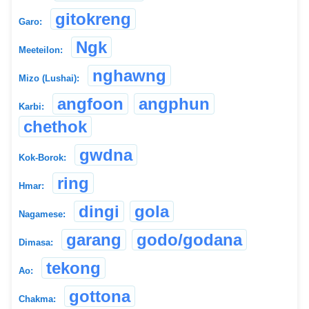
gitokreng
Garo:
Ngk
Meeteilon:
nghawng
Mizo (Lushai):
angfoon
angphun
Karbi:
chethok
gwdna
Kok-Borok:
ring
Hmar:
dingi
gola
Nagamese:
garang
godo/godana
Dimasa:
tekong
Ao:
gottona
Chakma: