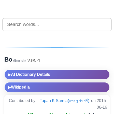
Bo
(English)
[
ASM:
ব’]
AI Dictionary Details
▶
Wikipedia
▶
Contributed by:
Tapan K Sarma(তপন কুমাৰ শৰ্মা)
on 2015-
06-16