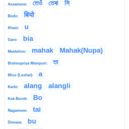
তেওঁ
তেৰা
সি
Assamese:
बियो
Bodo:
u
Khasi:
bia
Garo:
mahak
Mahak(Nupa)
Meeteilon:
তা
Bishnupriya Manipuri:
a
Mizo (Lushai):
alang
alangli
Karbi:
Bo
Kok-Borok:
tai
Nagamese:
bu
Dimasa: