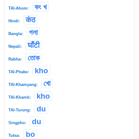
কং খ
TAI-Ahom:
कंठ
Hindi:
গলা
Bangla:
घाँटी
Nepali:
তোক
Rabha:
kho
TAI-Phake:
খো
TAI-Khamyang:
kho
TAI-Khamti:
du
TAI-Turung:
du
Singpho:
bo
Tutsa: