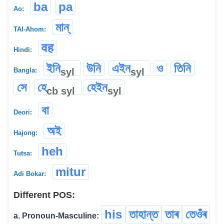
ba
pa
Ao:
মান্
TAI-Ahom:
वह
Hindi:
ইনি
উনি
এইন
ও
তিনি
syl
syl
Bangla:
সে
হে
হেইন
cb
syl
syl
বা
Deori:
অই
Hajong:
heh
Tutsa:
mitur
Adi Bokar:
Different POS:
his
তাহান্ত
তাৰ
তেওঁৰ
a. Pronoun-Masculine: