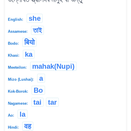
she
English:
তাই
Assamese:
बियो
Bodo:
ka
Khasi:
mahak(Nupi)
Meeteilon:
a
Mizo (Lushai):
Bo
Kok-Borok:
tai
tar
Nagamese:
la
Ao:
वह
Hindi: