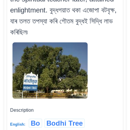
enlightment. বুদ্ধগয়াত থকা এজোপা বটবৃক্ষ,
যাৰ তলত তপস্যা কৰি গৌতম বুদ্ধই সিদ্ধি লাভ
কৰিছিল৷
Description
Bo
Bodhi Tree
English: