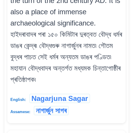
the turn of the 2nd century AD. It is
also a place of immense
archaeological significance.
হাইদৰাবাদৰ পৰা ১৫০ কিমিটাৰ দুৰত্বত বৌদ্ধ ধৰ্মৰ
ডাঙৰ কেন্দ্ৰ৷ বৌদ্ধগুৰু নাগাৰ্জুনৰ নামত৷ গৌতম
বুদ্ধৰ পাচত সেই ধৰ্মৰ অন্যতম ডাঙৰ পণ্ডিত৷
মহাযান বৌদ্ধবাদৰ অন্তৰ্গত মধ্যমক চিন্তাগোষ্ঠীৰ
প্ৰতিষ্ঠাপক৷
Nagarjuna Sagar
English:
নাগাৰ্জুন সাগৰ
Assamese: