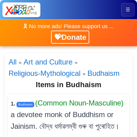
☰
🎗️ No more ads! Please support us ...
💝Donate
All
Art and Culture
>
>
Religious-Mythological
Budhaism
>
Items in Budhaism
(Common Noun-Masculine)
1.
Budhaism
a devotee monk of Buddhism or
Jainism. বৌদ্ধ ধৰ্মাৱলম্বী গুৰু বা পুৰোহিত।