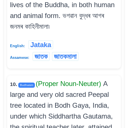
lives of the Buddha, in both human
and animal form. ভগৱান বুদ্ধৰ আগৰ
জনমৰ কাহিনীমালা৷
Jataka
English:
জাতক
জাতকমালা
Assamese:
(Proper Noun-Neuter)
A
10.
Budhaism
large and very old sacred Peepal
tree located in Bodh Gaya, India,
under which Siddhartha Gautama,
the spiritual teacher later, attained