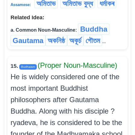
অমিতাভ
অমিতাভ বুদ্ধ
ধৰ্মাকৰ
Assamese:
Related Idea:
Buddha
a. Common Noun-Masculine:
Gautama
অকনিষ্ঠ
অকূৰ্চ
গৌতম
...
(Proper Noun-Masculine)
15.
Budhaism
He is widely considered one of the
most important Buddhist
philosophers after Gautama
Buddha. Along with his disciple ?
ryadeva, he is considered to be the
founder of the Madhyamaka school