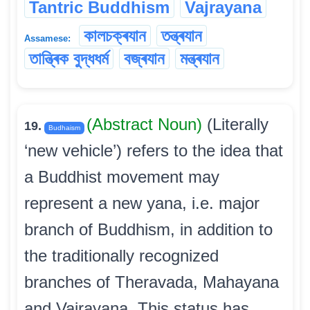
Tantric Buddhism
Vajrayana
কালচক্ৰযান
তন্ত্ৰযান
Assamese:
তান্ত্ৰিক বুদ্ধধৰ্ম
বজ্ৰযান
মন্ত্ৰযান
(Abstract Noun)
(Literally
19.
Budhaism
‘new vehicle’) refers to the idea that
a Buddhist movement may
represent a new yana, i.e. major
branch of Buddhism, in addition to
the traditionally recognized
branches of Theravada, Mahayana
and Vajrayana. This status has