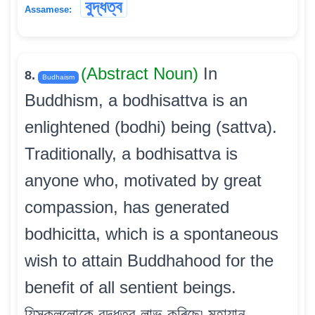
বুদ্ধত্ব
Assamese:
(Abstract Noun)
In
8.
Budhaism
Buddhism, a bodhisattva is an
enlightened (bodhi) being (sattva).
Traditionally, a bodhisattva is
anyone who, motivated by great
compassion, has generated
bodhicitta, which is a spontaneous
wish to attain Buddhahood for the
benefit of all sentient beings.
যিসকললোকে বুদ্ধত্ব লাভ কৰিছে৷ মহাযান