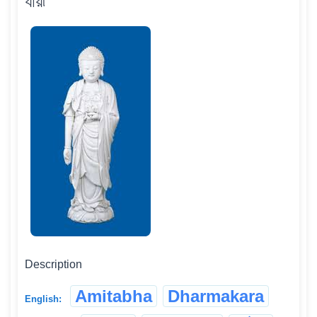
যায়৷
Description
Amitabha
Dharmakara
English: