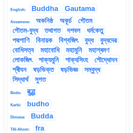
Buddha
Gautama
English:
অকনিষ্ঠ
অকূৰ্চ
গৌতম
Assamese:
গৌতম-বুদ্ধ
তথাগত
দশবল
ধৰ্মকেতু
পদ্মপাণি
বিনায়ক
বিশ্বজিৎ
বুদ্ধ
বুদ্ধদেৱ
বোধিসত্ব
মহাবোধি
মহামুনি
মহাশ্ৰমণ
লোকজিৎ
শাক্যমুনি
শাক্যসিংহ
শৌদ্ধোদন
শ্ৰীঘন
ষড়ভিক্ত
ষড়ভিজ্ঞ
সম্বুদ্ধ
সিদ্ধাৰ্থ
সুগত
बुद्ध
Bodo:
budho
Karbi:
Budda
Dimasa:
fra
TAI-Ahom: