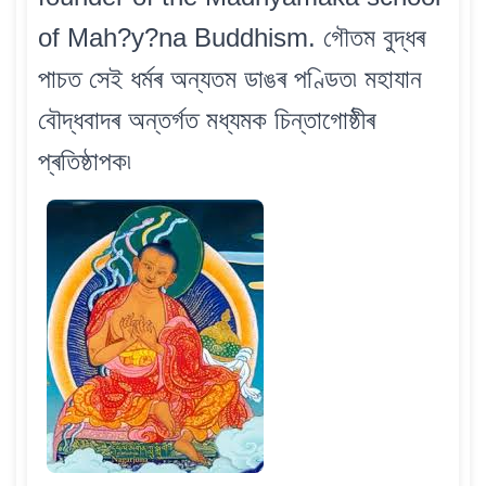
of Mah?y?na Buddhism. গৌতম বুদ্ধৰ
পাচত সেই ধৰ্মৰ অন্যতম ডাঙৰ পণ্ডিত৷ মহাযান
বৌদ্ধবাদৰ অন্তৰ্গত মধ্যমক চিন্তাগোষ্ঠীৰ
প্ৰতিষ্ঠাপক৷