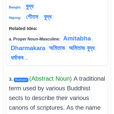
বুদ্ধ
Bangla:
গৌতম
বুদ্ধ
Hajong:
Related Idea:
Amitabha
a. Proper Noun-Masculine:
Dharmakara
অমিতাভ
অমিতাভ বুদ্ধ
ধৰ্মাকৰ
...
(Abstract Noun)
A traditional
3.
Budhaism
term used by various Buddhist
sects to describe their various
canons of scriptures. As the name