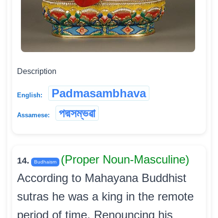
Description
Padmasambhava
English:
পদ্মসম্ভৱা
Assamese:
(Proper Noun-Masculine)
14.
Budhaism
According to Mahayana Buddhist
sutras he was a king in the remote
period of time. Renouncing his