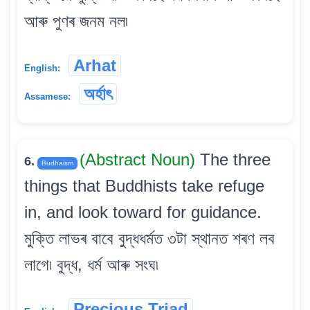
আৰু পুণৰ জনম নল৷
Arhat
English:
অৰ্হাৎ
Assamese:
(Abstract Noun)
The three
6.
Budhaism
things that Buddhists take refuge
in, and look toward for guidance.
মুক্তি লাভৰ বাবে বুদ্ধধৰ্মত ৩টা স্থানত শৰণ লব
লাগে৷ বুদ্ধ, ধৰ্ম আৰু সংঘ৷
Precious Triad