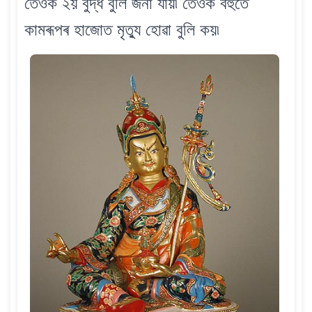
তেওঁক ২য় বুদ্ধ বুলি জনা যায়৷ তেওঁক বহুতে
কামৰূপৰ হাজোত মৃত্যু হোৱা বুলি কয়৷