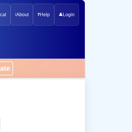
cal
ℹ️
About
❓
Help
👤
Login
onate