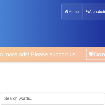
🏠
Home
🔤
Alphabeti
 more ads! Please support us ...
💝D