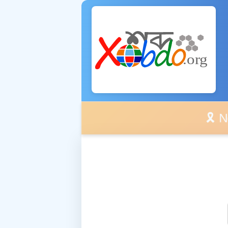
🎗️ No