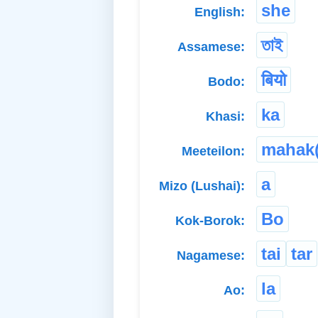
she
English:
তাই
Assamese:
बियो
Bodo:
ka
Khasi:
mahak(
Meeteilon:
a
Mizo (Lushai):
Bo
Kok-Borok:
tai
tar
Nagamese:
la
Ao: