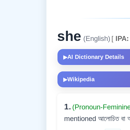
she
(English)
[
IPA:
AI Dictionary Details
▶
Wikipedia
▶
1.
(Pronoun-Feminin
mentioned আলোচিত বা আগেয়ে 