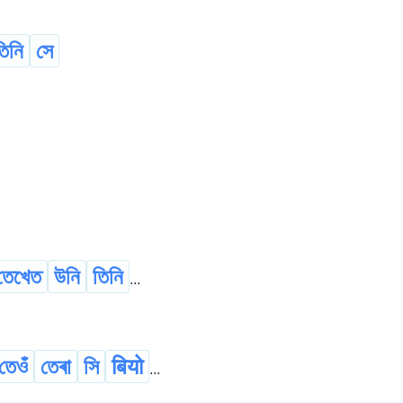
তিনি
সে
তেখেত
উনি
তিনি
...
তেওঁ
তেৰা
সি
बियो
...