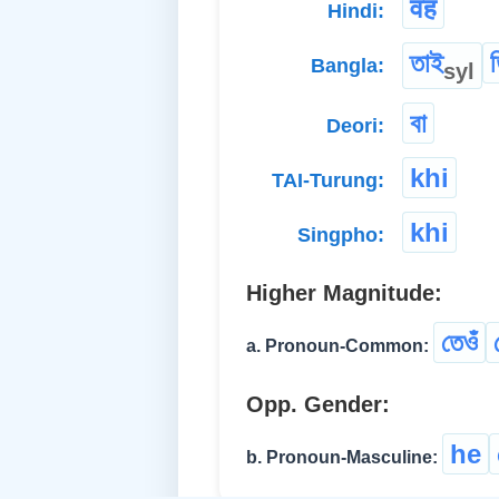
वह
Hindi:
তাই
Bangla:
syl
বা
Deori:
khi
TAI-Turung:
khi
Singpho:
Higher Magnitude:
তেওঁ
a. Pronoun-Common:
Opp. Gender:
he
b. Pronoun-Masculine: