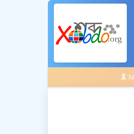
🎗️ No