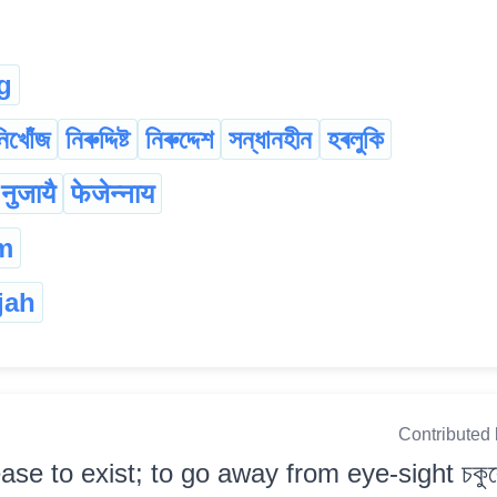
g
নিখোঁজ
নিৰুদ্দিষ্ট
নিৰুদ্দেশ
সন্ধানহীন
হৰলুকি
नुजायै
फेजेन्नाय
m
jah
Contributed
ase to exist; to go away from eye-sight চকুৰে 