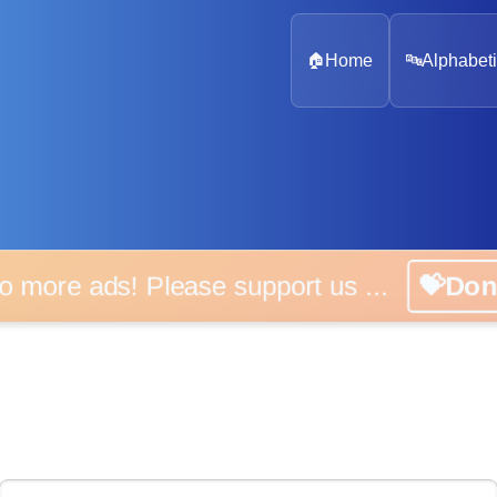
🏠
Home
🔤
Alphabeti
 more ads! Please support us ...
💝D