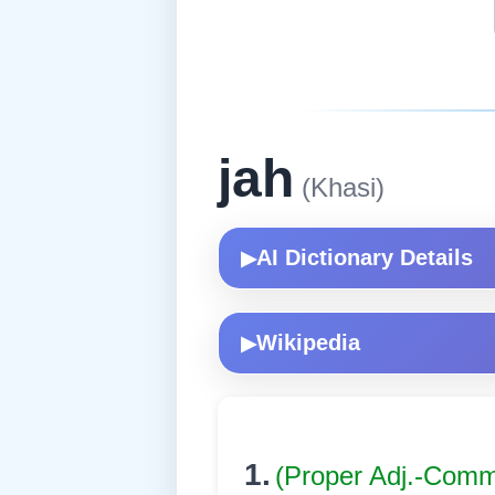
jah
(Khasi)
AI Dictionary Details
▶
Wikipedia
▶
1.
(Proper Adj.-Com