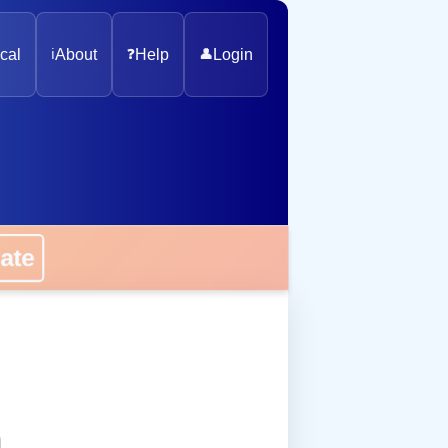
cal
ℹ️
About
❓
Help
👤
Login
onate