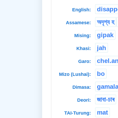
disapp
English:
অদৃশ্য হ
Assamese:
gipak
Mising:
jah
Khasi:
chel.a
Garo:
bo
Mizo (Lushai):
gamal
Dimasa:
জাবা-চাৰ
Deori:
mat
TAI-Turung: