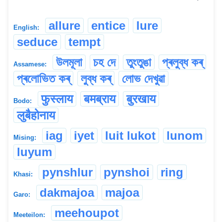
allure
entice
lure
English:
seduce
tempt
উলমূলা
চহ দে
তুংতুঙা
প্ৰলুব্ধ কৰ্
Assamese:
প্ৰলোভিত কৰ্
লুব্ধ কৰ্
লোভ দেখুৱা
फुस्लाय
बमब्राय
बुरखाय
Bodo:
लुबैहोनाय
iag
iyet
luit lukot
lunom
Mising:
luyum
pynshlur
pynshoi
ring
Khasi:
dakmajoa
majoa
Garo:
meehoupot
Meeteilon: