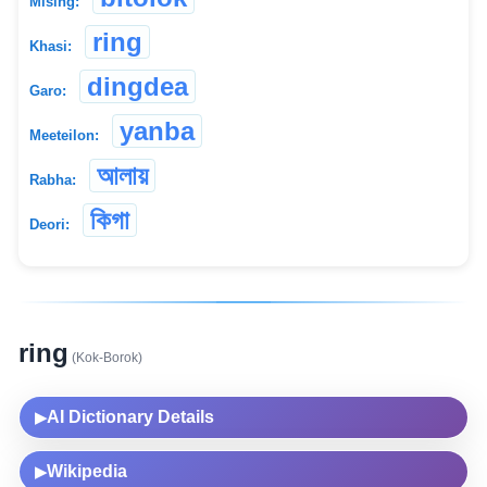
Mising:
ring
Khasi:
dingdea
Garo:
yanba
Meeteilon:
আলায়
Rabha:
কিগা
Deori:
ring
(Kok-Borok)
AI Dictionary Details
▶
Wikipedia
▶