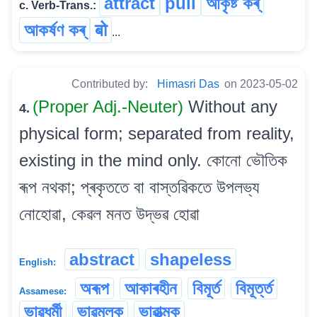
attract
pull
আকৃষ্ট কৰ্
c. Verb-Trans.:
আকৰ্ষণ কৰ্
बो
...
Contributed by:
Himasri Das
on 2023-05-02
(Proper Adj.-Neuter)
Without any
4.
physical form; separated from reality,
existing in the mind only. কোনো ভৌতিক
ৰূপ নথকা; প্ৰকৃততে বা বাস্তৱিকতে উপলভ্য
নোহোৱা, কেৱল মনত উদ্ভৱ হোৱা
abstract
shapeless
English:
অৰূপ
আকাৰহীন
বিমূৰ্ত
বিমূৰ্ত্ত
Assamese:
ভাৱধৰ্মী
ভাৱমূলক
ভাৱাত্মক