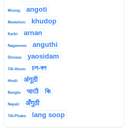
angoti
Mising:
khudop
Meeteilon:
arnan
Karbi:
anguthi
Nagamese:
yaosidam
Dimasa:
চপ-ৰপ
TAI-Ahom:
अंगूठी
Hindi:
আংঠি
ৰিং
Bangla:
‌अँगुठी
Nepali:
lang soop
TAI-Phake: