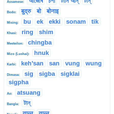
আজোৰ
চপা
টানি আন্
টান্
Assamese:
बुद्रु
बो
बोनाइ
Bodo:
bu
ek
ekki
sonam
tik
Mising:
ring
shim
Khasi:
chingba
Meeteilon:
hnuk
Mizo (Lushai):
keh’san
san
vung
wung
Karbi:
sig
sigba
sigklai
Dimasa:
sigpha
atsuang
Ao:
টান্
Bangla:
तान्नु
तान्नू