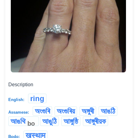
Description
ring
English:
অংগুৰি
অংগুৰিয়
অঙ্গুৰী
আঙঠি
Assamese:
আঙথি
আঙুঠি
আঙ্গুষ্ঠি
আঙ্গুৰীয়ক
bo
खस्थाम
Bodo: