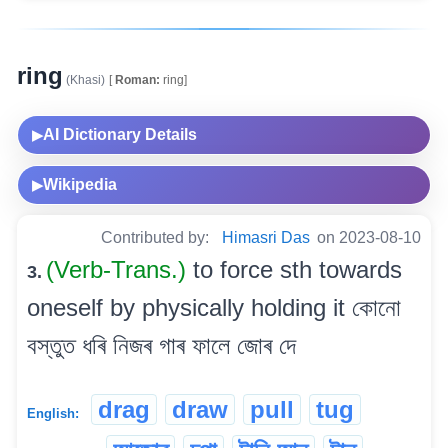
ring
(Khasi)
[
Roman:
ring]
AI Dictionary Details
▶
Wikipedia
▶
Contributed by:
Himasri Das
on 2023-08-10
(Verb-Trans.)
to force sth towards
3.
oneself by physically holding it কোনো
বস্তুত ধৰি নিজৰ গাৰ ফালে জোৰ দে
drag
draw
pull
tug
English: