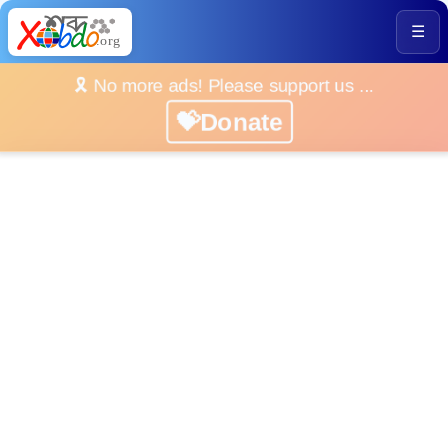
☰
🎗️ No more ads! Please support us ...
💝Donate