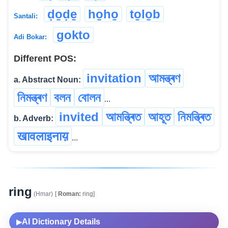
ḍo̱ḍe̱
ho̱ho̱
to̱lo̱b
Santali:
gokto
Adi Bokar:
Different POS:
invitation
আমন্ত্ৰণ
a. Abstract Noun:
নিমন্ত্ৰণ
বলন
বোলন
...
invited
আমন্ত্ৰিত
আহূত
নিমন্ত্ৰিত
b. Adverb:
खावलाइनाय़
...
ring
(Hmar)
[
Roman:
ring]
AI Dictionary Details
▶