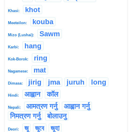
khot
Khasi:
kouba
Meeteilon:
Sawm
Mizo (Lushai):
hang
Karbi:
ring
Kok-Borok:
mat
Nagamese:
jirig
jma
juruh
long
Dimasa:
आह्वान
कॉल
Hindi:
आमत्रण गर्नु
आह्वान गर्नु
Nepali:
निमत्रण गर्नु
बोलाउनु
জু
জুবে
জুহা
Deori: