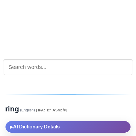
ring
(English)
[
IPA:
ˈrɪŋ
ASM:
ৰিং]
AI Dictionary Details
▶