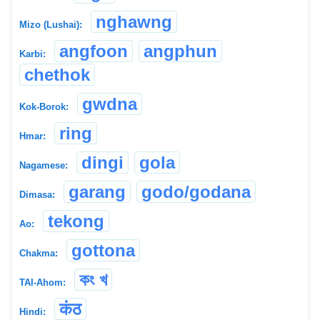
nghawng
Mizo (Lushai):
angfoon
angphun
Karbi:
chethok
gwdna
Kok-Borok:
ring
Hmar:
dingi
gola
Nagamese:
garang
godo/godana
Dimasa:
tekong
Ao:
gottona
Chakma:
কং খ
TAI-Ahom:
कंठ
Hindi: