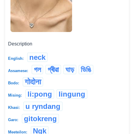
Description
neck
English:
গল
গ্ৰীৱা
ঘাড়
ডিঙি
Assamese:
गोदोना
Bodo:
li:pong
lingung
Mising:
u ryndang
Khasi:
gitokreng
Garo:
Ngk
Meeteilon: