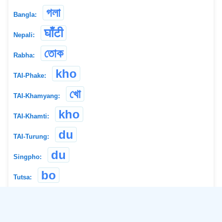
গলা
Bangla:
घाँटी
Nepali:
তোক
Rabha:
kho
TAI-Phake:
খো
TAI-Khamyang:
kho
TAI-Khamti:
du
TAI-Turung:
du
Singpho:
bo
Tutsa:
linggung
lingung
Adi Bokar: