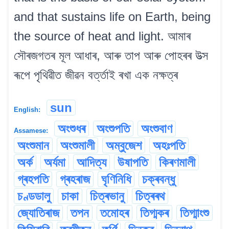
and that sustains life on Earth, being
the source of heat and light. আমাৰ
সৌৰজগতৰ মূল আধাৰ, আৰু তাপ আৰু পোহৰৰ উত্স
ৰূপে পৃথিৱীত জীৱন বৰ্ত্তাই ৰখা এক নক্ষত্ৰ
sun
English:
অংশুধৰ
অংশুপতি
অংশুবাণ
Assamese:
অংশুমান
অংশুমালী
অম্বুজেশ
অহঃপতি
অৰ্ক
অৰ্যমা
আদিত্য
উষাপতি
কিৰণমালী
গ্ৰহপতি
গ্ৰহৰাজ
ঘৃণিনিধি
চক্ৰবন্ধু
চণ্ডডালু
চাকা
চিত্ৰভানু
চিত্ৰৰথ
জ্যোতিৰাজ
তপন
তমোহৰ
তিগ্মকৰ
তিগ্মাংশু