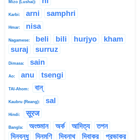
ni
Mizo (Lushai):
arni
samphri
Karbi:
nisa
Hmar:
beli
bili
hurjyo
kham
Nagamese:
suraj
surruz
sain
Dimasa:
anu
tsengi
Ao:
বান্
TAI-Ahom:
sal
Kaubru (Reang):
सूरज
Hindi:
অংশুমান
অর্ক
আদিত্য
তপন
Bangla:
দিনবন্ধু
দিনমণি
দিবনাথ
দিবাকর
প্রভাকর