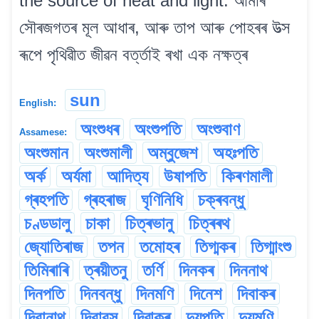
the source of heat and light. আমাৰ
সৌৰজগতৰ মূল আধাৰ, আৰু তাপ আৰু পোহৰৰ উত্স
ৰূপে পৃথিৱীত জীৱন বৰ্ত্তাই ৰখা এক নক্ষত্ৰ
sun
English:
অংশুধৰ
অংশুপতি
অংশুবাণ
Assamese:
অংশুমান
অংশুমালী
অম্বুজেশ
অহঃপতি
অৰ্ক
অৰ্যমা
আদিত্য
উষাপতি
কিৰণমালী
গ্ৰহপতি
গ্ৰহৰাজ
ঘৃণিনিধি
চক্ৰবন্ধু
চণ্ডডালু
চাকা
চিত্ৰভানু
চিত্ৰৰথ
জ্যোতিৰাজ
তপন
তমোহৰ
তিগ্মকৰ
তিগ্মাংশু
তিমিৰাৰি
ত্ৰয়ীতনু
তৰ্ণি
দিনকৰ
দিননাথ
দিনপতি
দিনবন্ধু
দিনমণি
দিনেশ
দিবাকৰ
দিবানাথ
দিবাবসু
দিৱাকৰ
দ্যুপতি
দ্যুমণি