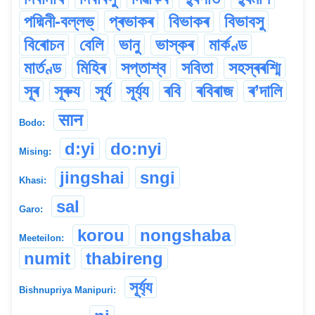
পদ্মিনী-বল্লভ্
প্ৰভাকৰ
বিভাকৰ
বিভাবসু
বিৰোচন
বেলি
ভানু
ভাস্কৰ
মাৰ্কণ্ড
মাৰ্তণ্ড
মিহিৰ
সপ্তাশ্ব
সবিতা
সহস্ৰৰশ্মি
সূৰ
সূৰুয
সূৰ্য
সূৰ্য্য
ৰবি
ৰবিৰাজ
ৰ’দালি
सान
Bodo:
d:yi
do:nyi
Mising:
jingshai
sngi
Khasi:
sal
Garo:
korou
nongshaba
Meeteilon:
numit
thabireng
সূৰ্য্য
Bishnupriya Manipuri: