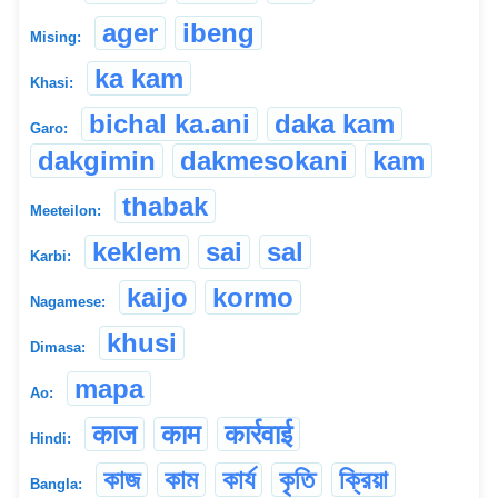
ager
ibeng
Mising:
ka kam
Khasi:
bichal ka.ani
daka kam
Garo:
dakgimin
dakmesokani
kam
thabak
Meeteilon:
keklem
sai
sal
Karbi:
kaijo
kormo
Nagamese:
khusi
Dimasa:
mapa
Ao:
काज
काम
कार्रवाई
Hindi:
কাজ
কাম
কার্য
কৃতি
ক্রিয়া
Bangla: