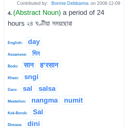
Contributed by:
Bonnie Debbarma
on 2008-12-09
(Abstract Noun)
a period of 24
4.
hours ২৪ ঘণ্টীয়া সময়ছোৱা
day
English:
দিন
Assamese:
सान
ह’रसान
Bodo:
sngi
Khasi:
sal
salsa
Garo:
nangma
numit
Meeteilon:
Sal
Kok-Borok:
dini
Dimasa: