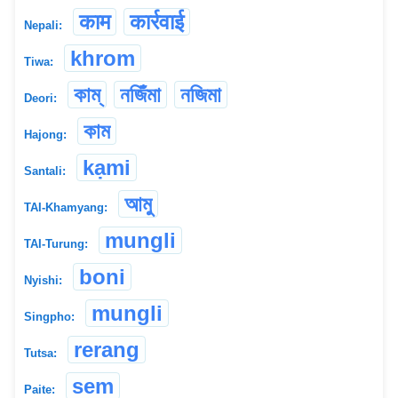
काम
कार्रवाई
Nepali:
khrom
Tiwa:
কাম্
নজিঁমা
নজিমা
Deori:
কাম
Hajong:
kạmi
Santali:
আমু
TAI-Khamyang:
mungli
TAI-Turung:
boni
Nyishi:
mungli
Singpho:
rerang
Tutsa:
sem
Paite: