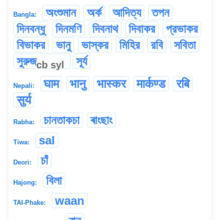
অংশুমান
অর্ক
আদিত্য
তপন
Bangla:
দিনবন্ধু
দিনমণি
দিবনাথ
দিবাকর
প্রভাকর
বিভাকর
ভানু
ভাস্কর
মিহির
রবি
সবিতা
সুরুজ
সূর্য
cb
syl
घाम
भानु
भ‌ास्कर
मार्कण्ड
रबि
Nepali:
सुर्य
চানতাকচা
ৰাংছাং
Rabha:
sal
Tiwa:
চাঁ
Deori:
বিলা
Hajong:
waan
TAI-Phake: