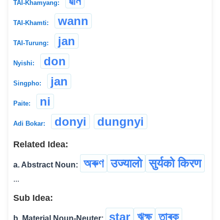
ৱান
TAI-Khamyang:
wann
TAI-Khamti:
jan
TAI-Turung:
don
Nyishi:
jan
Singpho:
ni
Paite:
donyi
dungnyi
Adi Bokar:
Related Idea:
অৰুণ
उज्यालो
सुर्यको किरण
a. Abstract Noun:
...
Sub Idea:
star
ঋক্ষ
তাৰক
b. Material Noun-Neuter: