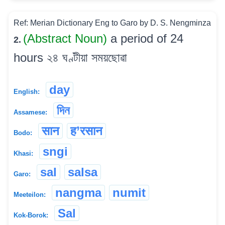
Ref: Merian Dictionary Eng to Garo by D. S. Nengminza
(Abstract Noun)
a period of 24
2.
hours ২৪ ঘণ্টীয়া সময়ছোৱা
day
English:
দিন
Assamese:
सान
ह’रसान
Bodo:
sngi
Khasi:
sal
salsa
Garo:
nangma
numit
Meeteilon:
Sal
Kok-Borok: