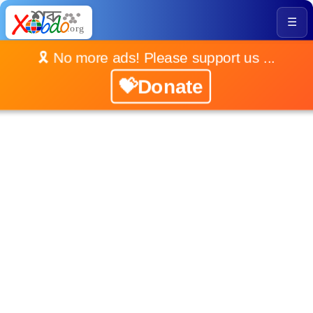
☰
🎗️ No more ads! Please support us ...
💝Donate