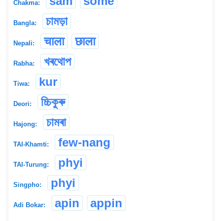
sam
some
Chakma:
চামড়া
Bangla:
चाला
छाला
Nepali:
খৰথোপ
Rabha:
kur
Tiwa:
চ্চিকুৰু
Deori:
চামৰা
Hajong:
few-nang
TAI-Khamti:
phyi
TAI-Turung:
phyi
Singpho:
apin
appin
Adi Bokar: