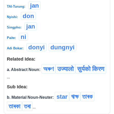
jan
TAI-Turung:
don
Nyishi:
jan
Singpho:
ni
Paite:
donyi
dungnyi
Adi Bokar:
Related Idea:
অৰুণ
उज्यालो
सुर्यको किरण
a. Abstract Noun:
...
Sub Idea:
star
ঋক্ষ
তাৰক
b. Material Noun-Neuter:
তাৰকা
তৰা
...