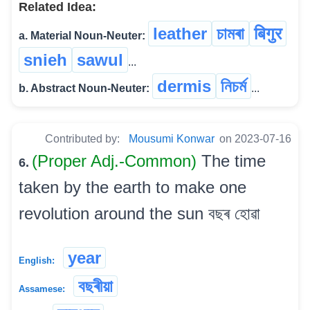
Related Idea:
leather
চামৰা
बिगुर
a. Material Noun-Neuter:
snieh
sawul
...
dermis
নিচৰ্ম
b. Abstract Noun-Neuter:
...
Contributed by:
Mousumi Konwar
on 2023-07-16
(Proper Adj.-Common)
The time
6.
taken by the earth to make one
revolution around the sun বছৰ হোৱা
year
English:
বছৰীয়া
Assamese: