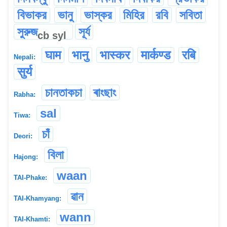
বিভাকর
ভানু
ভাস্কর
মিহির
রবি
সবিতা
সুরুজ
সূর্য
cb
syl
घाम
भानु
भ‌ास्कर
मार्कण्ड
रबि
Nepali:
सुर्य
চানতাকচা
ৰাংছাং
Rabha:
sal
Tiwa:
চাঁ
Deori:
বিলা
Hajong:
waan
TAI-Phake:
ৱান
TAI-Khamyang:
wann
TAI-Khamti: