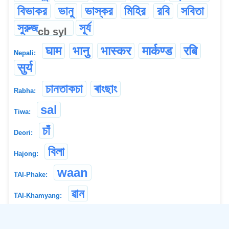
বিভাকর
ভানু
ভাস্কর
মিহির
রবি
সবিতা
সুরুজ
সূর্য
cb
syl
घाम
भानु
भ‌ास्कर
मार्कण्ड
रबि
Nepali:
सुर्य
চানতাকচা
ৰাংছাং
Rabha:
sal
Tiwa:
চাঁ
Deori:
বিলা
Hajong:
waan
TAI-Phake:
ৱান
TAI-Khamyang:
wann
TAI-Khamti: