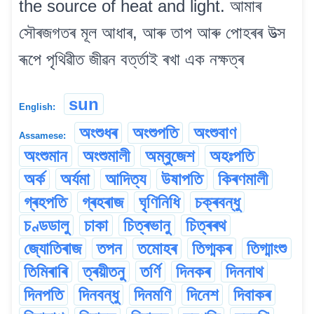
the source of heat and light. আমাৰ
সৌৰজগতৰ মূল আধাৰ, আৰু তাপ আৰু পোহৰৰ উত্স
ৰূপে পৃথিৱীত জীৱন বৰ্ত্তাই ৰখা এক নক্ষত্ৰ
sun
English:
অংশুধৰ
অংশুপতি
অংশুবাণ
Assamese:
অংশুমান
অংশুমালী
অম্বুজেশ
অহঃপতি
অৰ্ক
অৰ্যমা
আদিত্য
উষাপতি
কিৰণমালী
গ্ৰহপতি
গ্ৰহৰাজ
ঘৃণিনিধি
চক্ৰবন্ধু
চণ্ডডালু
চাকা
চিত্ৰভানু
চিত্ৰৰথ
জ্যোতিৰাজ
তপন
তমোহৰ
তিগ্মকৰ
তিগ্মাংশু
তিমিৰাৰি
ত্ৰয়ীতনু
তৰ্ণি
দিনকৰ
দিননাথ
দিনপতি
দিনবন্ধু
দিনমণি
দিনেশ
দিবাকৰ