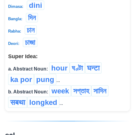
dini
Dimasa:
দিন
Bangla:
চান
Rabha:
চাজা
Deori:
Super Idea:
hour
ঘণ্টা
घन्टा
a. Abstract Noun:
ka por
pung
...
week
সপ্তাহ
সাদিন
b. Abstract Noun:
सबथा
longked
...