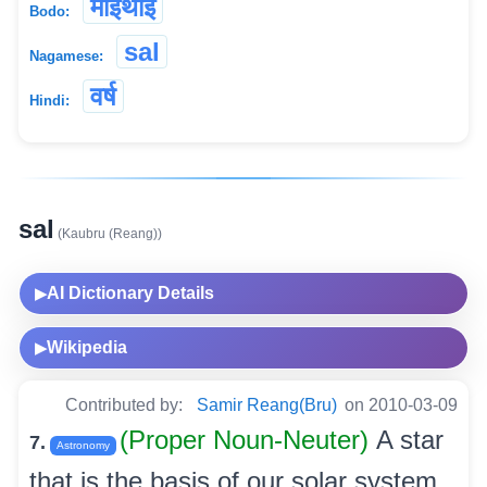
माइथाइ
Bodo:
sal
Nagamese:
वर्ष
Hindi:
sal
(Kaubru (Reang))
AI Dictionary Details
▶
Wikipedia
▶
Contributed by:
Samir Reang(Bru)
on 2010-03-09
(Proper Noun-Neuter)
A star
7.
Astronomy
that is the basis of our solar system