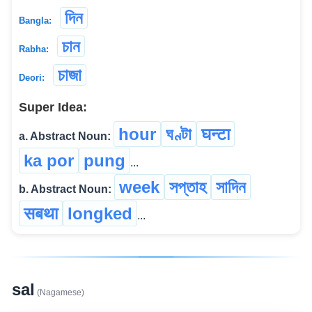
দিন
Bangla:
চান
Rabha:
চাজা
Deori:
Super Idea:
hour
ঘণ্টা
घन्टा
a. Abstract Noun:
ka por
pung
...
week
সপ্তাহ
সাদিন
b. Abstract Noun:
सबथा
longked
...
sal
(Nagamese)