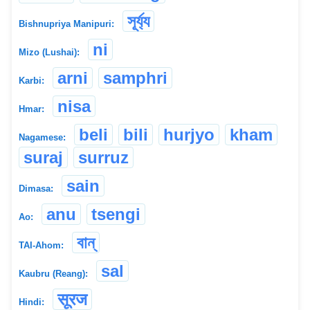
সূৰ্য্য
Bishnupriya Manipuri:
ni
Mizo (Lushai):
arni
samphri
Karbi:
nisa
Hmar:
beli
bili
hurjyo
kham
Nagamese:
suraj
surruz
sain
Dimasa:
anu
tsengi
Ao:
বান্
TAI-Ahom:
sal
Kaubru (Reang):
सूरज
Hindi: