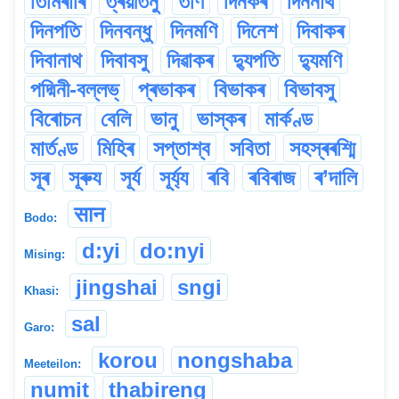
তিমিৰাৰি
ত্ৰয়ীতনু
তৰ্ণি
দিনকৰ
দিননাথ
দিনপতি
দিনবন্ধু
দিনমণি
দিনেশ
দিবাকৰ
দিবানাথ
দিবাবসু
দিৱাকৰ
দ্যুপতি
দ্যুমণি
পদ্মিনী-বল্লভ্
প্ৰভাকৰ
বিভাকৰ
বিভাবসু
বিৰোচন
বেলি
ভানু
ভাস্কৰ
মাৰ্কণ্ড
মাৰ্তণ্ড
মিহিৰ
সপ্তাশ্ব
সবিতা
সহস্ৰৰশ্মি
সূৰ
সূৰুয
সূৰ্য
সূৰ্য্য
ৰবি
ৰবিৰাজ
ৰ’দালি
सान
Bodo:
d:yi
do:nyi
Mising:
jingshai
sngi
Khasi:
sal
Garo:
korou
nongshaba
Meeteilon:
numit
thabireng