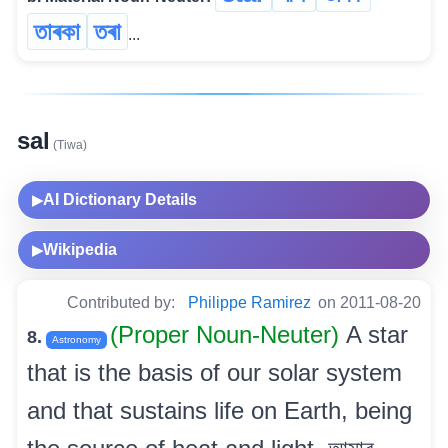
তাৰকা
তৰা
...
sal
(Tiwa)
AI Dictionary Details
▶
Wikipedia
▶
Contributed by:
Philippe Ramirez
on 2011-08-20
(Proper Noun-Neuter)
A star
8.
Astronomy
that is the basis of our solar system
and that sustains life on Earth, being