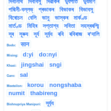
দিবানাথ
দিবাবসু
দিৱাকৰ
দ্যুপতি
দ্যুমণি
পদ্মিনী-বল্লভ্
প্ৰভাকৰ
বিভাকৰ
বিভাবসু
বিৰোচন
বেলি
ভানু
ভাস্কৰ
মাৰ্কণ্ড
মাৰ্তণ্ড
মিহিৰ
সপ্তাশ্ব
সবিতা
সহস্ৰৰশ্মি
সূৰ
সূৰুয
সূৰ্য
সূৰ্য্য
ৰবি
ৰবিৰাজ
ৰ’দালি
सान
Bodo:
d:yi
do:nyi
Mising:
jingshai
sngi
Khasi:
sal
Garo:
korou
nongshaba
Meeteilon:
numit
thabireng
সূৰ্য্য
Bishnupriya Manipuri: