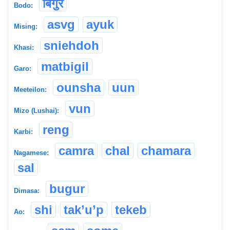
बिगुर
Bodo:
asvg
ayuk
Mising:
sniehdoh
Khasi:
matbigil
Garo:
ounsha
uun
Meeteilon:
vun
Mizo (Lushai):
reng
Karbi:
camra
chal
chamara
Nagamese:
sal
bugur
Dimasa:
shi
tak’u’p
tekeb
Ao: