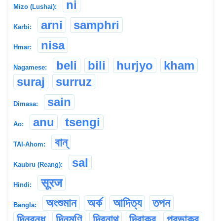
ni
Mizo (Lushai):
arni
samphri
Karbi:
nisa
Hmar:
beli
bili
hurjyo
kham
Nagamese:
suraj
surruz
sain
Dimasa:
anu
tsengi
Ao:
বান্
TAI-Ahom:
sal
Kaubru (Reang):
सूरज
Hindi:
অংশুমান
অর্ক
আদিত্য
তপন
Bangla:
দিনবন্ধু
দিনমণি
দিবনাথ
দিবাকর
প্রভাকর