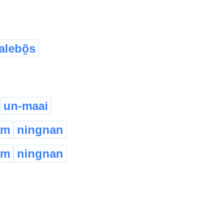
alebõ̱s
un-maai
am
ningnan
am
ningnan