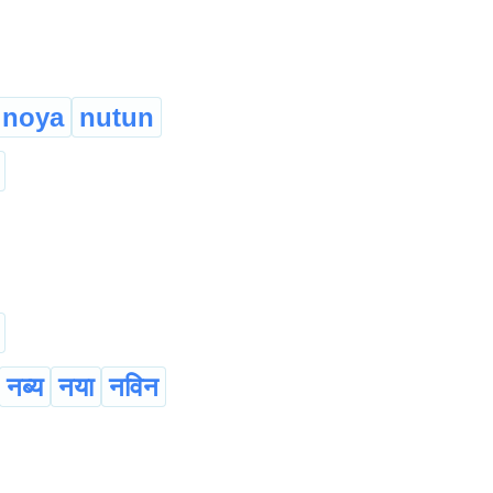
noya
nutun
नब्य
नया
नविन