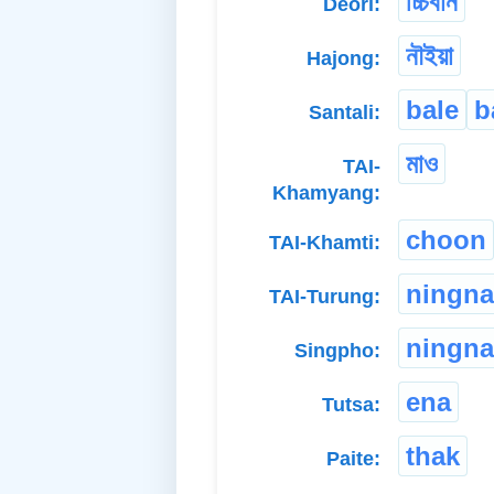
চ্চিবান
Deori:
নৗইয়া
Hajong:
bale
b
Santali:
মাও
TAI-
Khamyang:
choon
TAI-Khamti:
ningn
TAI-Turung:
ningn
Singpho:
ena
Tutsa:
thak
Paite: