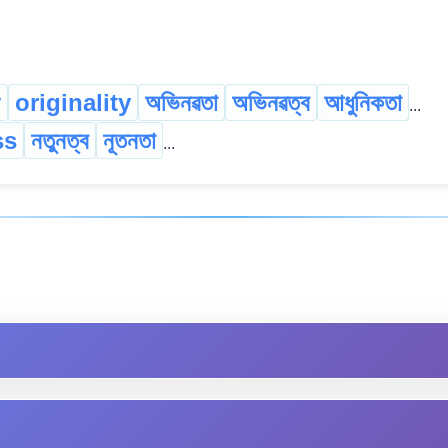
y
originality
অভিনৱতা
অভিনৱত্ব
আধুনিকতা
...
ss
নতুনত্ব
নূতনতা
...