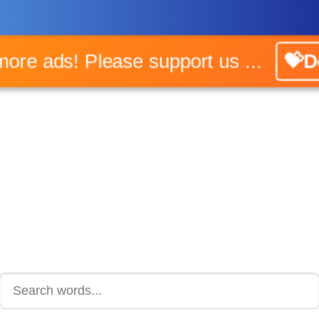
o more ads! Please support us ...
💝Do