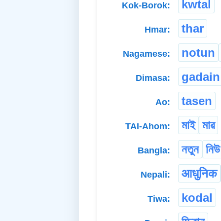
kwtal
Kok-Borok:
thar
Hmar:
notun
Nagamese:
gadain
Dimasa:
tasen
Ao:
মাই
মাৱ
TAI-Ahom:
নতুন
নিউ
Bangla:
आधुनिक
Nepali:
kodal
Tiwa: