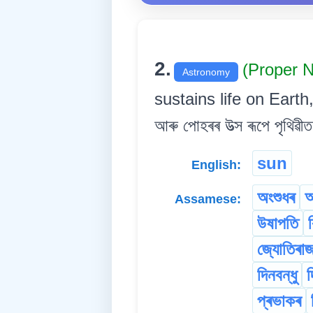
2.
(Proper 
Astronomy
sustains life on Earth
আৰু পোহৰৰ উত্স ৰূপে পৃথিৱীত 
sun
English:
অংশুধৰ
অ
Assamese:
উষাপতি
জ্যোতিৰা
দিনবন্ধু
দ
প্ৰভাকৰ