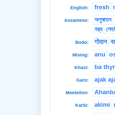
fresh
English:
অপুৰাতন
Assamese:
নৱ্য
শেহত
गोदान
स
Bodo:
anu
o
Mising:
ba thy
Khasi:
ajak aj
Garo:
Ahanb
Meeteilon:
akimi
Karbi: