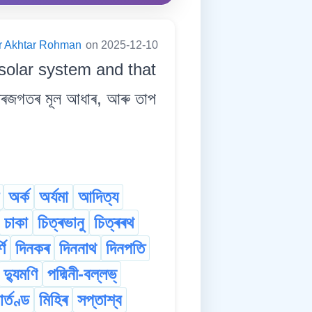
er Akhtar Rohman
on 2025-12-10
r solar system and that
ৰজগতৰ মূল আধাৰ, আৰু তাপ
অৰ্ক
অৰ্যমা
আদিত্য
চাকা
চিত্ৰভানু
চিত্ৰৰথ
ণি
দিনকৰ
দিননাথ
দিনপতি
দ্যুমণি
পদ্মিনী-বল্লভ্
াৰ্তণ্ড
মিহিৰ
সপ্তাশ্ব