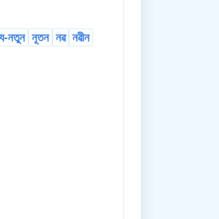
্য-নতুন
নূতন
নৱ
নৱীন