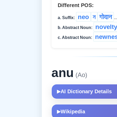
Different POS:
neo
ন
गोदान
a. Suffix:
...
novelt
b. Abstract Noun:
newne
c. Abstract Noun:
anu
(Ao)
AI Dictionary Details
▶
Wikipedia
▶