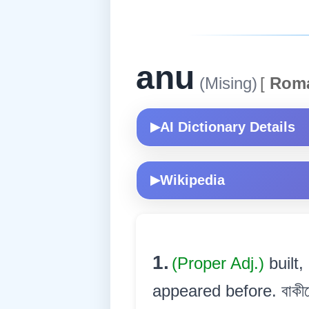
anu
(Mising)
[
Roma
AI Dictionary Details
▶
Wikipedia
▶
1.
(Proper Adj.)
built
appeared before. বাকীবো