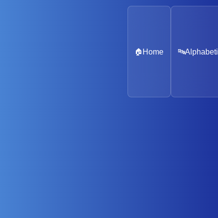
🏠
Home
🔤
Alphabeti