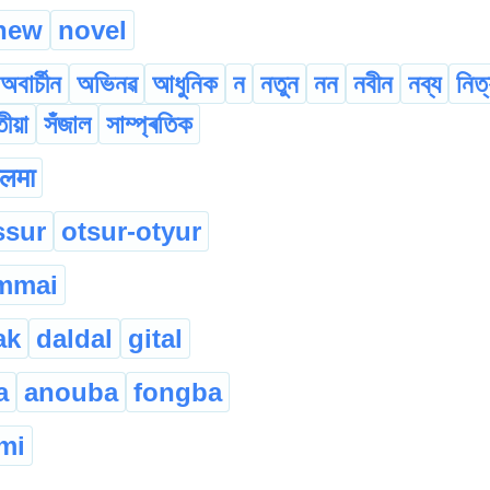
new
novel
অবাৰ্চীন
অভিনৱ
আধুনিক
ন
নতুন
নন
নবীন
নব্য
নিত
ীয়া
সঁজাল
সাম্প্ৰতিক
लमा
ssur
otsur-otyur
mmai
ak
daldal
gital
a
anouba
fongba
mi