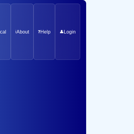
cal
ℹ️
About
❓
Help
👤
Login