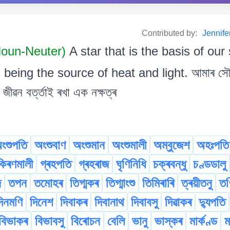
Contributed by:
Jennif
Noun-Neuter)
A star that is the basis of ou
, being the source of heat and light. আমাৰ সৌ
জীৱন বৰ্ত্তাই ৰখা এক নক্ষত্ৰ
ংশুপতি
অংশুবাণ
অংশুমান
অংশুমালী
অম্বুজেশ
অহঃপতি
কিৰণমালী
গ্ৰহপতি
গ্ৰহৰাজ
ঘৃণিনিধি
চক্ৰবন্ধু
চণ্ডডালু
জ
তপন
তমোহৰ
তিগ্মকৰ
তিগ্মাংশু
তিমিৰাৰি
ত্ৰয়ীতনু
তৰ্
িনমণি
দিনেশ
দিবাকৰ
দিবানাথ
দিবাবসু
দিৱাকৰ
দ্যুপতি
বিভাকৰ
বিভাবসু
বিৰোচন
বেলি
ভানু
ভাস্কৰ
মাৰ্কণ্ড
ম