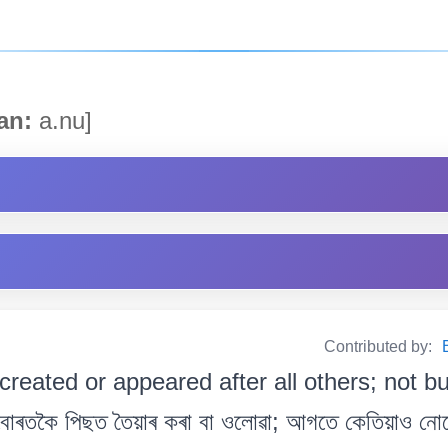
n:
a.nu]
Contributed by:
, created or appeared after all others; not bu
ৰতকৈ পিছত তৈয়াৰ কৰা বা ওলোৱা; আগতে কেতিয়াও নোহ