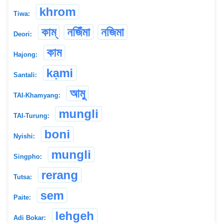
khrom
Tiwa:
কাম্
নজিঁমা
নজিমা
Deori:
কাম
Hajong:
kạmi
Santali:
আমু
TAI-Khamyang:
mungli
TAI-Turung:
boni
Nyishi:
mungli
Singpho:
rerang
Tutsa:
sem
Paite:
lehgeh
Adi Bokar: