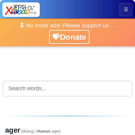
☰
🎗️ No more ads! Please support us ...
💝Donate
ager
(Mising)
[
Roman:
ager]