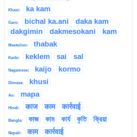
ka kam
Khasi:
bichal ka.ani
daka kam
Garo:
dakgimin
dakmesokani
kam
thabak
Meeteilon:
keklem
sai
sal
Karbi:
kaijo
kormo
Nagamese:
khusi
Dimasa:
mapa
Ao:
काज
काम
कार्रवाई
Hindi:
কাজ
কাম
কার্য
কৃতি
ক্রিয়া
Bangla:
काम
कार्रवाई
Nepali: